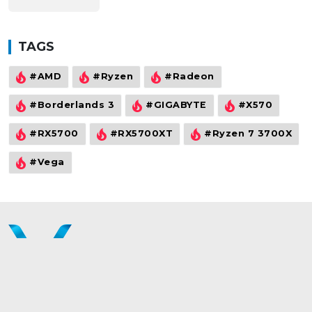
TAGS
#AMD
#Ryzen
#Radeon
#Borderlands 3
#GIGABYTE
#X570
#RX5700
#RX5700XT
#Ryzen 7 3700X
#Vega
©2021
wowtech.vn
. All rights reserved