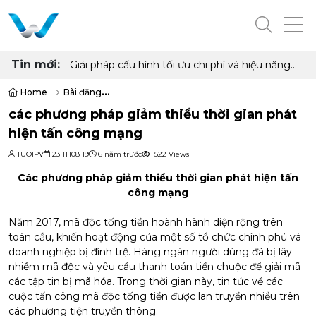
Tin mới:
Giải pháp cấu hình tối ưu chi phí và hiệu năng
cho phòng net hiện đại với AMD Ryzen 7
5700G, 5700X và Radeon RX 6500XT, 7600
Home
Bài đăng
8GB
các phương pháp giảm thiểu thời gian phát hiện tấn công mạng
các phương pháp giảm thiểu thời gian phát
hiện tấn công mạng
TUOIPV
23 TH08 19
6 năm trước
522 Views
Các phương pháp giảm thiểu thời gian phát hiện tấn
công mạng
Năm 2017, mã độc tống tiền hoành hành diện rộng trên
toàn cầu, khiến hoạt động của một số tổ chức chính phủ và
doanh nghiệp bị đình trệ. Hàng ngàn người dùng đã bị lây
nhiễm mã độc và yêu cầu thanh toán tiền chuộc để giải mã
các tập tin bị mã hóa. Trong thời gian này, tin tức về các
cuộc tấn công mã độc tống tiền được lan truyền nhiều trên
các phương tiện truyền thông.