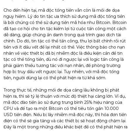
Cho đến hiện tại, mã độc tống tiền vẫn còn là mối đe dọa
nguy hiểm. Lý do tin tặc ưa thích sử dụng mã độc tống tiền
là bởi chúng có thể sử dụng tiền mã hóa như Bitcoin. Bitcoin
đã tạo cơ hội cho tin tặc kiếm lợi từ cuộc tấn công một cách
dễ dàng, giúp chúng ẩn danh trong quá trình giao dịch tài
chính. Do đó, tin tặc có thể tấn công, thu lợi bất chính rồi rút
tiền với ít dấu vết để lại nhất có thể. Việc thông báo cho nạn
nhân về việc thiết bị đã bị nhiễm độc là điều kiện cần để tin
tặc có thể tống tiền, dù nó đi ngược lại với logic tấn công là
phải giảm thiểu tương tác với nạn nhân, đề phòng trường
hợp bị truy dấu vết ngược lại. Tuy nhiên, với mã độc tống
tiền, người dùng lại có thể phát hiện ra từ khá sớm.
Trong thực tế, những mối đe dọa càng lâu không bị phát
hiện ra, thì sẽ tỷ lệ thuận với mức độ thiệt hại càng lớn. Ví dụ,
mã độc đào tiền ảo sử dụng trung bình 25% hiệu năng của
CPU và để tạo ra một Bitcoin có thể tiêu tốn gần 10.000
USD tiền điện. Nếu bị lây nhiễm mã độc này, thì hóa đơn tiền
điện có thể sẽ gia tăng và các thiết bị sẽ hoạt động chậm lại.
Đây là một trong những điều khác biệt để có thể phát hiện ra