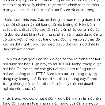
an toàn mạng, việc thu thập thông tin về mối đe dọa, cô lập
các thiết bị đã bị lây nhiễm, thực thi các chính sách an toàn
mạng và triển khai trí tuệ nhân tạo là việc rất quan trọng.
-
Kiểm soát đầu vào:
Các hệ thống an toàn mạng được triển
khai tốt sẽ quản lý một lượng dữ liệu khổng lồ. Nên kiểm
soát chặt chẽ các đầu vào từ nhiều biện pháp cùng một lúc.
Từ đó, nếu thiết bị an toàn mạng phát hiện người dùng đang
cố gắng kết nối với một trang web độc hại và có sự thay đổi
kết nối đột ngột trong tệp host, thì có thể nghi ngờ thiết bị
đang nhiễm botnet.
-
Truy xuất tận gốc:
Các mối đe dọa có thể ẩn trong các kết
nối được mã hóa. Hiện nay, có tới 90% lưu lượng mạng được
mã hóa. Tin tặc có thể che giấu và đính kèm thông tin tới
mã độc thông qua HTTPS. Việc kiểm tra lưu lượng truy cập
dạng này không phải là một điều tối ưu, nhưng đây là một
trong những biện pháp tốt nhất hiện nay mà mọi doanh
nghiệp nên thực hiện.
-
Tập trung vào công nghệ đám mây:
Đám mây là một nền
tảng đảm bảo an toàn mạnh mẽ. Thông qua đám mây, có