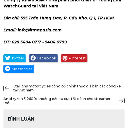
Công ty Itmap Asia - nhà phân phối thiết bị Tường Lửa
WatchGuard tại Việt Nam.
Địa chỉ: 555 Trần Hưng Đạo, P. Cầu Kho, Q.1, TP.HCM
Email:
info@itmapasia.com
ĐT: 028 5404 0717 - 5404 0799
Twitter
Facebook
Pinterest
Messenger
stallions motorcycles công bố chính thức giá bán các dòng xe
tại việt nam
amd ryzen 5 2600: khoảng đầu tư cực tốt dành cho streamer
mới
BÌNH LUẬN