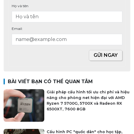
stallions motorcycles công bố chính thức giá bán các dòng xe
tại việt nam
Ngân sách 20 - 30 triệu đồng, dưới đây là những mẫu laptop
sinh viên - văn phòng đáng mua nhất
BÌNH LUẬN
Bình luận
Họ và tên
Email:
GỬI NGAY