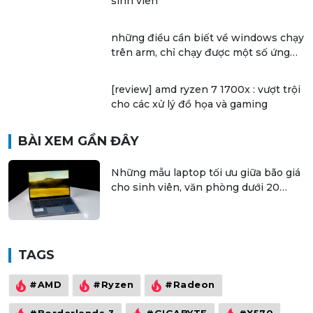
ryzen 5 2600 - sự lựa chọn hoàn hảo
cho các bạn sinh viên đồ họa
Đi tìm Laptop chân ái cho các bạn
sinh viên
những điều cần biết về windows chạy
trên arm, chỉ chạy được một số ứng
dụng 32 bit
[review] amd ryzen 7 1700x : vượt trội
cho các xử lý đồ họa và gaming