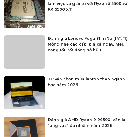
BÀI VIẾT BẠN CÓ THỂ QUAN TÂM
Giải pháp cấu hình tối ưu chi phí và hiệu
năng cho phòng net hiện đại với AMD
Ryzen 7 5700G, 5700X và Radeon RX
6500XT, 7600 8GB
Cấu hình PC "quốc dân" cho học tập,
làm việc và giải trí với Ryzen 5 5500 và
RX 6500 XT
Đánh giá Lenovo Yoga Slim 7a (14”, 11):
Mỏng nhẹ cao cấp, pin cả ngày, hiệu
năng tốt, rất đáng sở hữu