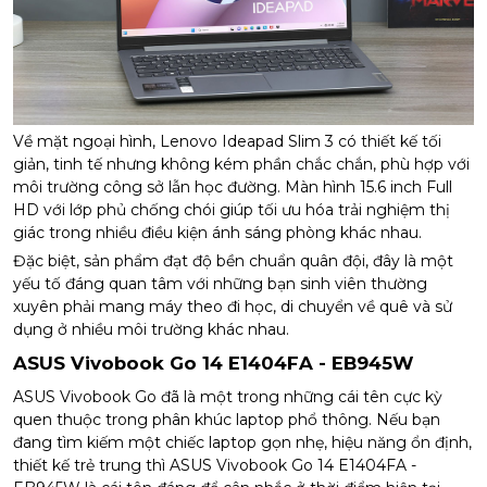
Về mặt ngoại hình, Lenovo Ideapad Slim 3 có thiết kế tối
giản, tinh tế nhưng không kém phần chắc chắn, phù hợp với
môi trường công sở lẫn học đường. Màn hình 15.6 inch Full
HD với lớp phủ chống chói giúp tối ưu hóa trải nghiệm thị
giác trong nhiều điều kiện ánh sáng phòng khác nhau.
Đặc biệt, sản phẩm đạt độ bền chuẩn quân đội, đây là một
yếu tố đáng quan tâm với những bạn sinh viên thường
xuyên phải mang máy theo đi học, di chuyển về quê và sử
dụng ở nhiều môi trường khác nhau.
ASUS Vivobook Go 14 E1404FA - EB945W
ASUS Vivobook Go đã là một trong những cái tên cực kỳ
quen thuộc trong phân khúc laptop phổ thông. Nếu bạn
đang tìm kiếm một chiếc laptop gọn nhẹ, hiệu năng ổn định,
thiết kế trẻ trung thì ASUS Vivobook Go 14 E1404FA -