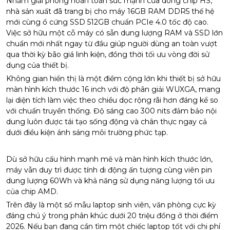
Nhằm giải phóng hoàn toàn sức mạnh của dòng chip HS,
nhà sản xuất đã trang bị cho máy 16GB RAM DDR5 thế hệ
mới cùng ổ cứng SSD 512GB chuẩn PCIe 4.0 tốc độ cao.
Việc sở hữu một cỗ máy có sẵn dung lượng RAM và SSD lớn
chuẩn mới nhất ngay từ đầu giúp người dùng an toàn vượt
qua thời kỳ bão giá linh kiện, đồng thời tối ưu vòng đời sử
dụng của thiết bị.
Không gian hiển thị là một điểm cộng lớn khi thiết bị sở hữu
màn hình kích thước 16 inch với độ phân giải WUXGA, mang
lại diện tích làm việc theo chiều dọc rộng rãi hơn đáng kể so
với chuẩn truyền thống. Độ sáng cao 300 nits đảm bảo nội
dung luôn được tái tạo sống động và chân thực ngay cả
dưới điều kiện ánh sáng môi trường phức tạp.