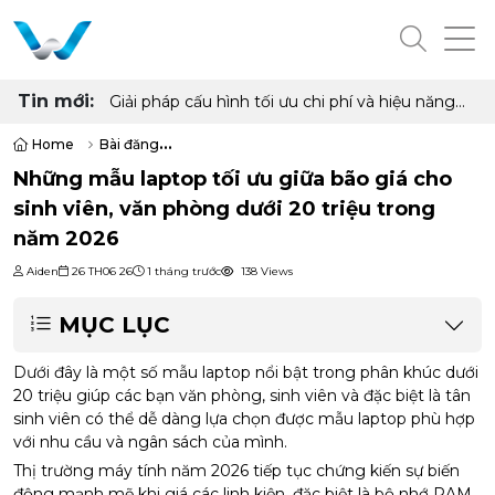
Tin mới:
Giải pháp cấu hình tối ưu chi phí và hiệu năng
cho phòng net hiện đại với AMD Ryzen 7
5700G, 5700X và Radeon RX 6500XT, 7600
Home
Bài đăng
8GB
Những mẫu laptop tối ưu giữa bão giá cho sinh viên, văn phòng dưới
Những mẫu laptop tối ưu giữa bão giá cho
sinh viên, văn phòng dưới 20 triệu trong
năm 2026
Aiden
26 TH06 26
1 tháng trước
138 Views
MỤC LỤC
Dưới đây là một số mẫu laptop nổi bật trong phân khúc dưới
20 triệu giúp các bạn văn phòng, sinh viên và đặc biệt là tân
sinh viên có thể dễ dàng lựa chọn được mẫu laptop phù hợp
với nhu cầu và ngân sách của mình.
Thị trường máy tính năm 2026 tiếp tục chứng kiến sự biến
động mạnh mẽ khi giá các linh kiện, đặc biệt là bộ nhớ RAM