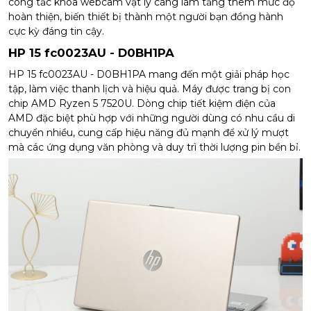
công tắc khóa webcam vật lý càng làm tăng thêm mức độ
hoàn thiện, biến thiết bị thành một người bạn đồng hành
cực kỳ đáng tin cậy.
HP 15 fc0023AU - D0BH1PA
HP 15 fc0023AU - D0BH1PA mang đến một giải pháp học
tập, làm việc thanh lịch và hiệu quả. Máy được trang bị con
chip AMD Ryzen 5 7520U. Dòng chip tiết kiệm điện của
AMD đặc biệt phù hợp với những người dùng có nhu cầu di
chuyển nhiều, cung cấp hiệu năng đủ mạnh để xử lý mượt
mà các ứng dụng văn phòng và duy trì thời lượng pin bền bỉ.