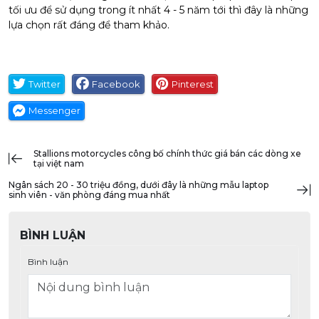
Dù sở hữu cấu hình mạnh mẽ và màn hình kích thước lớn,
máy vẫn duy trì được tính di động ấn tượng cùng viên pin
dung lượng 60Wh và khả năng sử dụng năng lượng tối ưu
của chip AMD.
Trên đây là một số mẫu laptop sinh viên, văn phòng cực kỳ
đáng chú ý trong phân khúc dưới 20 triệu đồng ở thời điểm
2026. Nếu bạn đang cần tìm một chiếc laptop tốt với chi phí
tối ưu để sử dụng trong ít nhất 4 - 5 năm tới thì đây là những
lựa chọn rất đáng để tham khảo.
Twitter
Facebook
Pinterest
Messenger