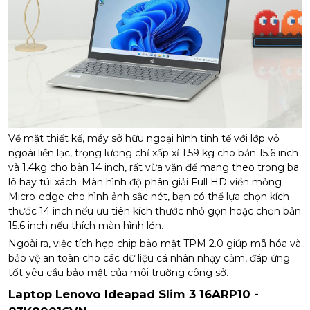
Về mặt thiết kế, máy sở hữu ngoại hình tinh tế với lớp vỏ
ngoài liền lạc, trọng lượng chỉ xấp xỉ 1.59 kg cho bản 15.6 inch
và 1.4kg cho bản 14 inch, rất vừa vặn để mang theo trong ba
lô hay túi xách. Màn hình độ phân giải Full HD viền mỏng
Micro-edge cho hình ảnh sắc nét, bạn có thể lựa chọn kích
thước 14 inch nếu ưu tiên kích thước nhỏ gọn hoặc chọn bản
15.6 inch nếu thích màn hình lớn.
Ngoài ra, việc tích hợp chip bảo mật TPM 2.0 giúp mã hóa và
bảo vệ an toàn cho các dữ liệu cá nhân nhạy cảm, đáp ứng
tốt yêu cầu bảo mật của môi trường công sở.
Laptop Lenovo Ideapad Slim 3 16ARP10 -