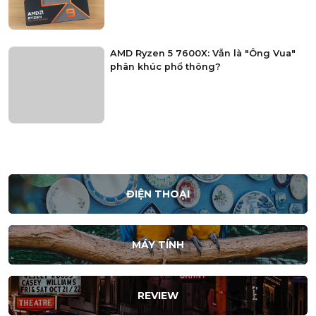
Tư vấn chọn mua laptop theo ngành
học năm 2026
Đánh giá AMD Ryzen 9 9950X: Vẫn là
"ông vua" đa nhiệm năm 2026
AMD Ryzen 5 7600X: Vẫn là "Ông Vua"
phân khúc phổ thông?