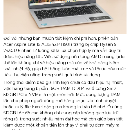
Đối với những bạn muốn tiết kiệm chi phí hơn, phiên bản
Acer Aspire Lite 15 AL15 42P R50R trang bị chip Ryzen 5
7430U 6 nhân 12 luồng sẽ là lựa chọn hợp lý mà vẫn duy trì
được hiệu năng tốt. Việc sử dụng nền tảng AMD mang lại lợi
thế lớn không chỉ về hiệu năng mà còn về khả năng kiểm
soát nhiệt độ, giúp hệ thống luôn mát mẻ và tối ưu hóa mức
tiêu thụ điện năng trong suốt quá trình sử dụng.
Trong thời điểm bão giá linh kiện chưa có dấu hiệu hạ nhiệt,
việc hãng trang bị sẵn 16GB RAM DDR4 và ổ cứng SSD
512GB PCIe NVMe là một món hời. Mức dung lượng RAM
lớn cho phép người dùng mở hàng chục tab trình duyệt
hoặc xử lý file Excel nặng mà không lo tràn bộ nhớ. Ổ cứng
512GB tốc độ cao không chỉ cung cấp không gian lưu trữ
rộng rãi trong suốt nhiều năm đại học mà còn giúp bạn tiết
kiệm được một khoản tiền lớn thay vì phải tự đem máy ra