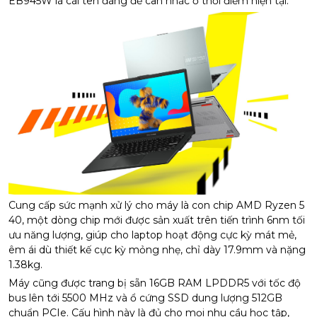
EB945W là cái tên đáng để cân nhắc ở thời điểm hiện tại.
Cung cấp sức mạnh xử lý cho máy là con chip AMD Ryzen 5
40, một dòng chip mới được sản xuất trên tiến trình 6nm tối
ưu năng lượng, giúp cho laptop hoạt động cực kỳ mát mẻ,
êm ái dù thiết kế cực kỳ mỏng nhẹ, chỉ dày 17.9mm và nặng
1.38kg.
Máy cũng được trang bị sẵn 16GB RAM LPDDR5 với tốc độ
bus lên tới 5500 MHz và ổ cứng SSD dung lượng 512GB
chuẩn PCIe. Cấu hình này là đủ cho mọi nhu cầu học tập,