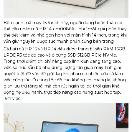
Bên cạnh mã máy 15.6 inch này, người dùng hoàn toàn có
thể cân nhắc mã HP 14-em0086AU như một giải pháp thay
thế tiết kiệm và nhỏ gọn hơn với màn hình 14 inch, trong khi
vẫn giữ nguyên được sức mạnh phần cứng bên trong.
Cả hai mã HP 15 và HP 14 đều được trang bị sẵn RAM 16GB
LPDDR5 tốc độ cao và ổ cứng SSD 512GB PCIe NVMe.
Trong thời điểm chi phí nâng cấp linh kiện đang tăng cao,
việc sở hữu sẵn bộ nhớ dung lượng lớn giúp máy tính giải
quyết triệt để vấn đề giật lag khi phải mở nhiều cửa sổ làm
việc cùng lúc. Ổ cứng tốc độ cao không chỉ mang lại không
gian lưu trữ rộng rãi mà còn rút ngắn tối đa thời gian khởi
động hệ điều hành, trực tiếp nâng cao năng suất học tập,
làm việc.