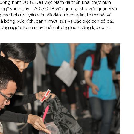
đồng năm 2018, Dell Việt Nam đã triển khai thực hiện
ương” vào ngày 02/02/2018 vừa qua tại khu vực quận 5 và
g các tình nguyện viên đã đến trò chuyện, thăm hỏi và
bông, xúc xích, bánh, mứt, sữa và đặc biệt còn có dầu
 những người kém may mắn nhưng luôn sống lạc quan,