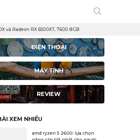
5700X và Radeon RX 6500XT, 7600 8GB
ĐIỆN THOẠI
MÁY TÍNH
REVIEW
BÀI XEM NHIỀU
amd ryzen 5 2600: lựa chọn
nâng cấp tốt nhất cho người