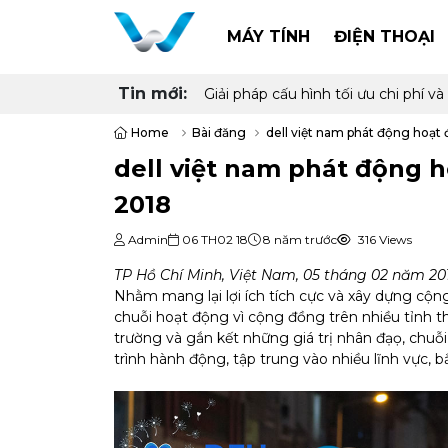
MÁY TÍNH
ĐIỆN THOẠI
Tin mới:
Giải pháp cấu hình tối ưu chi phí
Home
Bài đăng
dell việt nam phát động hoạ
dell việt nam phát động 
2018
Admin
06 TH02 18
8 năm trước
316 Views
TP Hồ Chí Minh, Việt Nam, 05 tháng 02 năm 20
Nhằm mang lại lợi ích tích cực và xây dựng cộng
chuỗi hoạt động vì cộng đồng trên nhiều tỉnh t
trường và gắn kết những giá trị nhân đạọ, chu
trình hành động, tập trung vào nhiều lĩnh vực, 