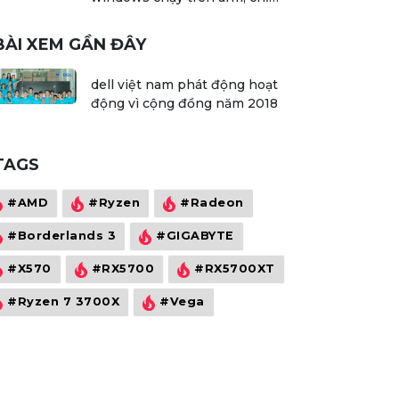
chạy được một số ứng dụng 32
bit
BÀI XEM GẦN ĐÂY
dell việt nam phát động hoạt
động vì cộng đồng năm 2018
TAGS
#AMD
#Ryzen
#Radeon
#Borderlands 3
#GIGABYTE
#X570
#RX5700
#RX5700XT
#Ryzen 7 3700X
#Vega