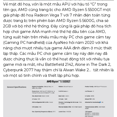
Về mặt đồ hoạ, vốn là một mẫu APU với hậu tố “G” trong
tên gọi, AMD cũng trang bị cho AMD Ryzen 5 5500GT một
giải pháp đồ hoạ Radeon Vega 7 với 7 nhân điện toán từng
được trang bị trên phiên bản AMD Ryzen 5 5600G, chia sẻ
2GB với bộ nhớ hệ thống. Đây cũng là giải pháp đồ hoạ tích
hợp chơi game AAA mạnh mẽ thế hệ đầu tiên của AMD,
từng xuất hiện trên nhiều mẫu máy PC chơi game cầm tay
(Gaming PC handheld) của AyaNeo hồi năm 2020 với khả
năng chơi mượt nhiều tựa game AAA đình đám ở mức thiết
lập thấp. Các mẫu PC chơi game cầm tay này đến nay đã
được chứng thực là vẫn có thể hoạt động tốt với nhiều tựa
game mới ra mắt, như Battlefield 2142, Alone in The Dark 2,
Cyberpunk 2077 hay thậm chí là Alwan Wake 2… tất nhiên là
với một số tinh chỉnh và thiết lập phù hợp.