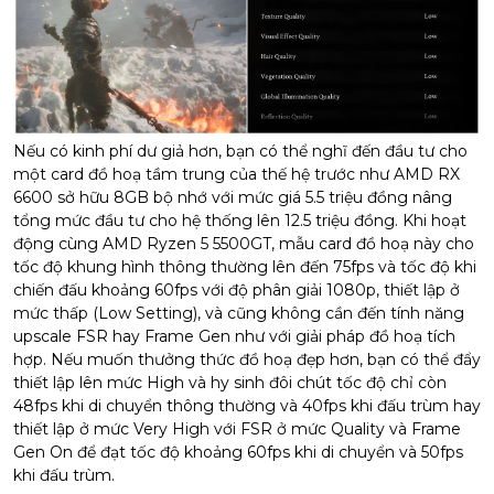
Nếu có kinh phí dư giả hơn, bạn có thể nghĩ đến đầu tư cho
một card đồ hoạ tầm trung của thế hệ trước như AMD RX
6600 sở hữu 8GB bộ nhớ với mức giá 5.5 triệu đồng nâng
tổng mức đầu tư cho hệ thống lên 12.5 triệu đồng. Khi hoạt
động cùng AMD Ryzen 5 5500GT, mẫu card đồ hoạ này cho
tốc độ khung hình thông thường lên đến 75fps và tốc độ khi
chiến đấu khoảng 60fps với độ phân giải 1080p, thiết lập ở
mức thấp (Low Setting), và cũng không cần đến tính năng
upscale FSR hay Frame Gen như với giải pháp đồ hoạ tích
hợp. Nếu muốn thưởng thức đồ hoạ đẹp hơn, bạn có thể đẩy
thiết lập lên mức High và hy sinh đôi chút tốc độ chỉ còn
48fps khi di chuyển thông thường và 40fps khi đấu trùm hay
thiết lập ở mức Very High với FSR ở mức Quality và Frame
Gen On để đạt tốc độ khoảng 60fps khi di chuyển và 50fps
khi đấu trùm.