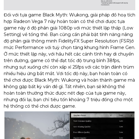
Đối với tựa game Black Myth: Wukong, giải pháp đồ hoạ tích
hợp Radeon Vega 7 này hoàn toàn có thể chơi được tựa
game này ở độ phân giải 1080p với mức thiết lập thấp (Low
Setting) về tổng thể. Bạn cũng cần phải bật tính năng nâng
độ phân giải thông minh FidelityFX Super Resolution (FSR)ở
mức Performance với tuỳ chọn tăng khung hình Frame Gen.
Ở mức thiết lập này, với hầu hết các cảnh tĩnh hay di chuyển
trên đường, game có thể đạt tốc độ trung bình 38fps,
nhưng sụt xuống chỉ còn xấp xỉ 25fps với các trận đánh trùm
nhiều hiệu ứng bắt mắt. Với tốc độ này, bạn hoàn toàn có
thể chơi được Black Myth: Wukong và hoàn thành game mà
không gặp bất kỳ vấn đề gì. Tất nhiên, bạn sẽ không thể
hoàn toàn thưởng thức được nét đẹp của tựa game này,
nhưng đổi lại, bạn chỉ tiêu tốn khoảng 7 triệu đồng cho một
hệ thống có thể chơi được game.