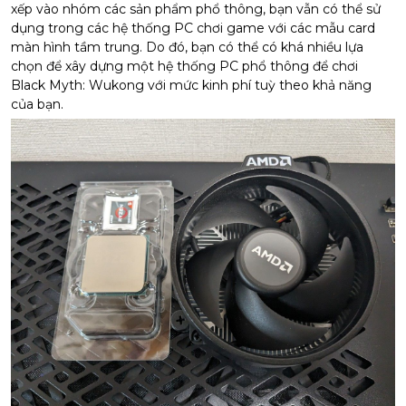
xếp vào nhóm các sản phẩm phổ thông, bạn vẫn có thể sử
dụng trong các hệ thống PC chơi game với các mẫu card
màn hình tầm trung. Do đó, bạn có thể có khá nhiều lựa
chọn để xây dựng một hệ thống PC phổ thông để chơi
Black Myth: Wukong với mức kinh phí tuỳ theo khả năng
của bạn.