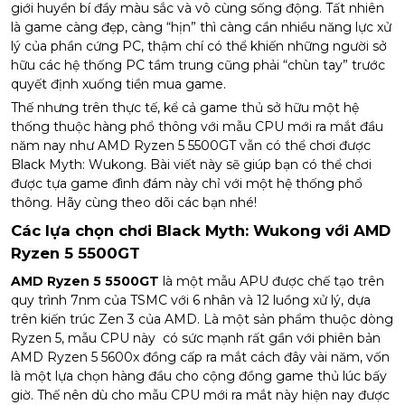
giới huyền bí đầy màu sắc và vô cùng sống động. Tất nhiên
là game càng đẹp, càng “hịn” thì càng cần nhiều năng lực xử
lý của phần cứng PC, thậm chí có thể khiến những người sở
hữu các hệ thống PC tầm trung cũng phải “chùn tay” trước
quyết định xuống tiền mua game.
Thế nhưng trên thực tế, kể cả game thủ sở hữu một hệ
thống thuộc hàng phổ thông với mẫu CPU mới ra mắt đầu
năm nay như AMD Ryzen 5 5500GT vẫn có thể chơi được
Black Myth: Wukong. Bài viết này sẽ giúp bạn có thể chơi
được tựa game đình đám này chỉ với một hệ thống phổ
thông. Hãy cùng theo dõi các bạn nhé!
Các lựa chọn chơi Black Myth: Wukong với AMD
Ryzen 5 5500GT
AMD Ryzen 5 5500GT
là một mẫu APU được chế tạo trên
quy trình 7nm của TSMC với 6 nhân và 12 luồng xử lý, dựa
trên kiến trúc Zen 3 của AMD. Là một sản phẩm thuộc dòng
Ryzen 5, mẫu CPU này có sức mạnh rất gần với phiên bản
AMD Ryzen 5 5600x đồng cấp ra mắt cách đây vài năm, vốn
là một lựa chọn hàng đầu cho cộng đồng game thủ lúc bấy
giờ. Thế nên dù cho mẫu CPU mới ra mắt này hiện nay được