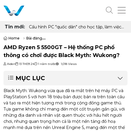
Tin mới:
Cấu hình PC "quốc dân" cho học tập, làm việc
và giải trí với Ryzen 5 5500 và RX 6500 XT
Home
Bài đăng
AMD Ryzen 5 5500GT – Hệ thống PC phổ thông có chơi được Black
AMD Ryzen 5 5500GT – Hệ thống PC phổ
thông có chơi được Black Myth: Wukong?
Aiden
13 TH09 24
1 năm trước
1,018 Views
MỤC LỤC
Black Myth: Wukong vừa qua đã ra mắt trên hệ máy PC và
PlayStation 5 với hơn 18 triệu bản được bán ra trên toàn cầu
và tạo ra một hiện tượng mới trong cộng đồng game thủ.
Tựa game không chỉ mang đến một cốt truyện gần gũi, với
những địa danh và nhân vật quen thuộc với hầu hết người
chơi, nhưng quan trọng hơn cả là một nền tảng đồ hoạ
mạnh mẽ dựa trên nền Unreal Engine 5, mang đến một thế