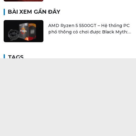
BÀI XEM GẦN ĐÂY
AMD Ryzen 5 5500GT – Hệ thống PC
phổ thông có chơi được Black Myth:
Wukong?
TAGS
#AMD
#Ryzen
#Radeon
#Borderlands 3
#GIGABYTE
#X570
#RX5700
#RX5700XT
#Ryzen 7 3700X
#Vega