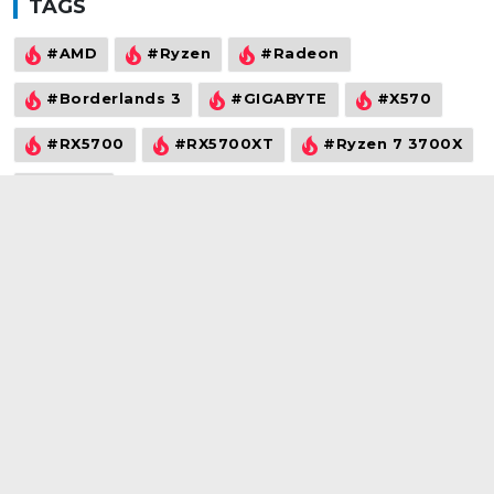
TAGS
#AMD
#Ryzen
#Radeon
#Borderlands 3
#GIGABYTE
#X570
#RX5700
#RX5700XT
#Ryzen 7 3700X
#Vega
©2021
wowtech.vn
. All rights reserved
Đăng ký để nhận thông tin về sản phẩm, khuyến mãi mới nhất từ
chúng tôi.