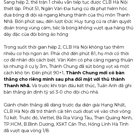
Sang hiệp 2, thế trận 1 chiều vẫn tiếp tục được CLB Hà Nội
thiết lập. Phút 51, Ngân Văn Đại tung cú đá phạt hiểm hóc
đưa bóng đi dội xà ngang khung thành của thủ môn Thanh
Nhã. Bốn phút sau, đến lượt Đức Huy tung cú ra chân quyết
đoán trong vùng cấm, tiếc là bóng không vượt qua hàng thủ
dày đặc của đội bóng áo hồng
Trong suốt thời gian hiệp 2, CLB Hà Nội không tạo thêm
nhiều cơ hội ngon ăn. Phải chờ đến phút 81, họ mới có thời
cơ để nhân đôi cách biệt. Văn Kiên có pha căng ngang thuận
lợi nhưng ở cự ly 3m, Thành Chung đã sút bóng vọt xà một
cách khó tin. Đến phút 90+1,
Thành Chung mới có bàn
thắng cho riêng mình sau pha đối mặt với thủ thành
Thanh Nhã.
Và trước khi trận đấu kết thúc, Tuấn Anh đã ghi
bàn thắng ấn định tỷ số 3-0 cho đội chủ nhà.
Giành chiến thắng dễ dàng trước đại diện giải Hạng Nhất,
CLB Hà Nội đã trở thành cái tên cuối đoạt vé vào chơi vòng
Tứ kết. Trước đó, Viettel, Bà Rịa Vũng Tàu, Than Quảng Ninh,
TP.HCM, B.Bình Dương, XSKT Cần Thơ, Hồng Lĩnh Hà Tĩnh
đã vượt qua vòng 1/8.