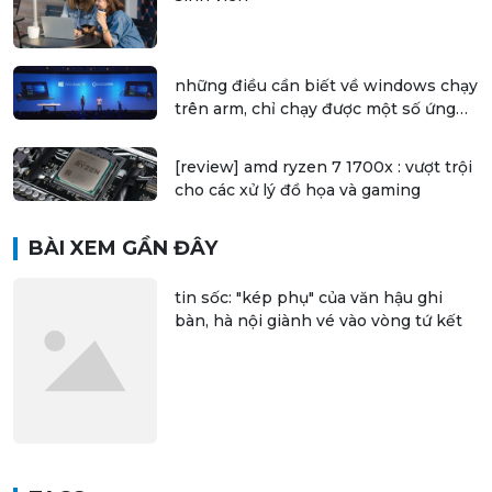
những điều cần biết về windows chạy
trên arm, chỉ chạy được một số ứng
dụng 32 bit
[review] amd ryzen 7 1700x : vượt trội
cho các xử lý đồ họa và gaming
BÀI XEM GẦN ĐÂY
tin sốc: "kép phụ" của văn hậu ghi
bàn, hà nội giành vé vào vòng tứ kết