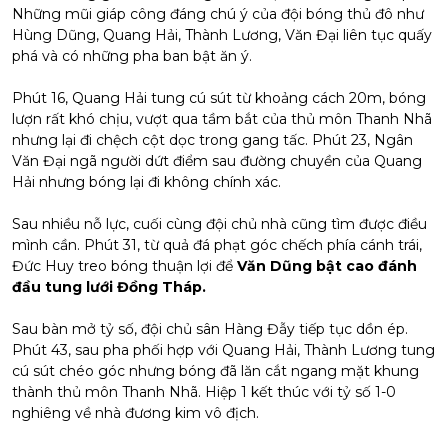
Những mũi giáp công đáng chú ý của đội bóng thủ đô như
Hùng Dũng, Quang Hải, Thành Lương, Văn Đại liên tục quấy
phá và có những pha ban bật ăn ý.
Phút 16, Quang Hải tung cú sút từ khoảng cách 20m, bóng
lượn rất khó chịu, vượt qua tầm bắt của thủ môn Thanh Nhã
nhưng lại đi chệch cột dọc trong gang tấc. Phút 23, Ngân
Văn Đại ngã người dứt điểm sau đường chuyền của Quang
Hải nhưng bóng lại đi không chính xác.
Sau nhiều nỗ lực, cuối cùng đội chủ nhà cũng tìm được điều
mình cần. Phút 31, từ quả đá phạt góc chếch phía cánh trái,
Đức Huy treo bóng thuận lợi để
Văn Dũng bật cao đánh
đầu tung lưới Đồng Tháp.
Sau bàn mở tỷ số, đội chủ sân Hàng Đẫy tiếp tục dồn ép.
Phút 43, sau pha phối hợp với Quang Hải, Thành Lương tung
cú sút chéo góc nhưng bóng đã lăn cắt ngang mặt khung
thành thủ môn Thanh Nhã. Hiệp 1 kết thúc với tỷ số 1-0
nghiêng về nhà đương kim vô địch.