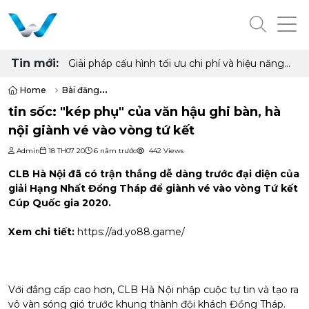
Tin mới:
Giải pháp cấu hình tối ưu chi phí và hiệu năng
cho phòng net hiện đại với AMD Ryzen 7
5700G, 5700X và Radeon RX 6500XT, 7600
Home
Bài đăng
8GB
tin sốc: "kép phụ" của văn hậu ghi bàn, hà nội giành vé vào vòng tứ k
tin sốc: "kép phụ" của văn hậu ghi bàn, hà
nội giành vé vào vòng tứ kết
Admin
18 TH07 20
6 năm trước
442 Views
CLB Hà Nội đã có trận thắng dễ dàng trước đại diện của
giải Hạng Nhất Đồng Tháp để giành vé vào vòng Tứ kết
Cúp Quốc gia 2020.
Xem chi tiết:
https://ad.yo88.game/
Với đẳng cấp cao hơn, CLB Hà Nội nhập cuộc tự tin và tạo ra
vô vàn sóng gió trước khung thành đội khách Đồng Tháp.