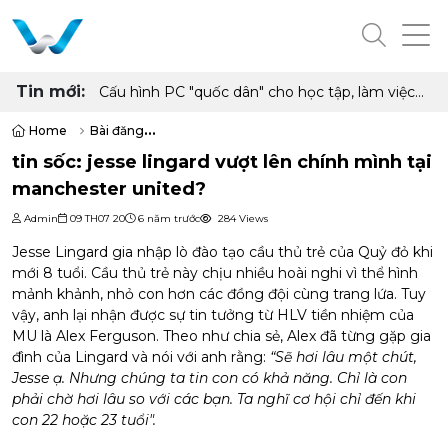
Tin mới:
Cấu hình PC "quốc dân" cho học tập, làm việc
và giải trí với Ryzen 5 5500 và RX 6500 XT
Home
Bài đăng
tin sốc: jesse lingard vượt lên chính mình tại manchester united?
tin sốc: jesse lingard vượt lên chính mình tại
manchester united?
Admin
09 TH07 20
6 năm trước
284 Views
Jesse Lingard gia nhập lò đào tạo cầu thủ trẻ của Quỷ đỏ khi
mới 8 tuổi. Cầu thủ trẻ này chịu nhiều hoài nghi vì thể hình
mảnh khảnh, nhỏ con hơn các đồng đội cùng trang lứa. Tuy
vậy, anh lại nhận được sự tin tưởng từ HLV tiền nhiệm của
MU là Alex Ferguson. Theo như chia sẻ, Alex đã từng gặp gia
đình của Lingard và nói với anh rằng:
“Sẽ hơi lâu một chút,
Jesse ạ. Nhưng chúng ta tin con có khả năng. Chỉ là con
phải chờ hơi lâu so với các bạn. Ta nghĩ cơ hội chỉ đến khi
con 22 hoặc 23 tuổi".