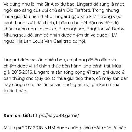
Và đúng như lời mà Sir Alex dự báo, Lingard đã từng là một
ngôi sao sáng của đội chủ sân Old Trafford. Trong những
mùa giải đầu tiên ở M.U, Lingard gặp khó khăn trong việc
cạnh tranh suất đá chính, bị đem cho hết đội này đến đội
khác mượn như Leicester, Birmingham, Brighton và Derby.
Nhưng sau đó, anh đã nhận được niềm tin và được HLV
người Hà Lan Louis Van Gaal trao cơ hội.
Lingard được ra sân nhiều hơn, có phong độ ổn định và
chiếm được vị trí chính thức bên hành lang cánh trái. Mùa
giải 2015-2016, Lingard ra sân tổng cộng 41 trận, ghi được 6
bàn thắng cho Quỷ đỏ. Ở mùa giải tiếp theo, cỗ máy săn bàn
này cũng có tới 42 lần ra sân nhưng anh lại ghi kém mùa
trước 1 bàn.
Xem chi tiết:
https://ad.yo88.game/
Mùa giải 2017-2018 NHM được chứng kiến một màn lột xác