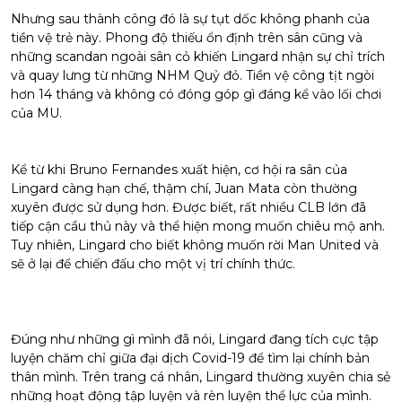
Nhưng sau thành công đó là sự tụt dốc không phanh của
tiền vệ trẻ này. Phong độ thiếu ổn định trên sân cũng và
những scandan ngoài sân cỏ khiến Lingard nhận sự chỉ trích
và quay lưng từ những NHM Quỷ đỏ. Tiền vệ công tịt ngòi
hơn 14 tháng và không có đóng góp gì đáng kể vào lối chơi
của MU.
Kể từ khi Bruno Fernandes xuất hiện, cơ hội ra sân của
Lingard càng hạn chế, thậm chí, Juan Mata còn thường
xuyên được sử dụng hơn. Được biết, rất nhiều CLB lớn đã
tiếp cận cầu thủ này và thể hiện mong muốn chiêu mộ anh.
Tuy nhiên, Lingard cho biết không muốn rời Man United và
sẽ ở lại để chiến đấu cho một vị trí chính thức.
Đúng như những gì mình đã nói, Lingard đang tích cực tập
luyện chăm chỉ giữa đại dịch Covid-19 để tìm lại chính bản
thân mình. Trên trang cá nhân, Lingard thường xuyên chia sẻ
những hoạt động tập luyện và rèn luyện thể lực của mình.