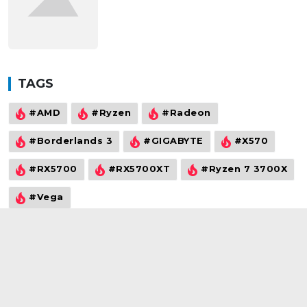
mình tại manchester united?
TAGS
#AMD
#Ryzen
#Radeon
#Borderlands 3
#GIGABYTE
#X570
#RX5700
#RX5700XT
#Ryzen 7 3700X
#Vega