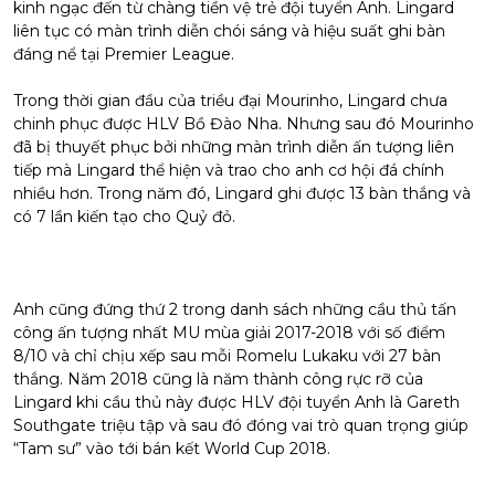
kinh ngạc đến từ chàng tiền vệ trẻ đội tuyển Anh. Lingard
liên tục có màn trình diễn chói sáng và hiệu suất ghi bàn
đáng nể tại Premier League.
Trong thời gian đầu của triều đại Mourinho, Lingard chưa
chinh phục được HLV Bồ Đào Nha. Nhưng sau đó Mourinho
đã bị thuyết phục bởi những màn trình diễn ấn tượng liên
tiếp mà Lingard thể hiện và trao cho anh cơ hội đá chính
nhiều hơn. Trong năm đó, Lingard ghi được 13 bàn thắng và
có 7 lần kiến tạo cho Quỷ đỏ.
Anh cũng đứng thứ 2 trong danh sách những cầu thủ tấn
công ấn tượng nhất MU mùa giải 2017-2018 với số điểm
8/10 và chỉ chịu xếp sau mỗi Romelu Lukaku với 27 bàn
thắng. Năm 2018 cũng là năm thành công rực rỡ của
Lingard khi cầu thủ này được HLV đội tuyển Anh là Gareth
Southgate triệu tập và sau đó đóng vai trò quan trọng giúp
“Tam sư” vào tới bán kết World Cup 2018.