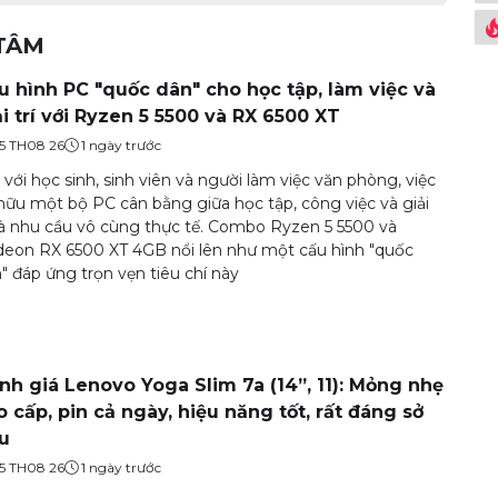
 TÂM
u hình PC "quốc dân" cho học tập, làm việc và
ải trí với Ryzen 5 5500 và RX 6500 XT
5 TH08 26
1 ngày trước
 với học sinh, sinh viên và người làm việc văn phòng, việc
hữu một bộ PC cân bằng giữa học tập, công việc và giải
 là nhu cầu vô cùng thực tế. Combo Ryzen 5 5500 và
eon RX 6500 XT 4GB nổi lên như một cấu hình "quốc
" đáp ứng trọn vẹn tiêu chí này
nh giá Lenovo Yoga Slim 7a (14”, 11): Mỏng nhẹ
o cấp, pin cả ngày, hiệu năng tốt, rất đáng sở
u
5 TH08 26
1 ngày trước