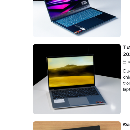
Tư
20
3
Dướ
chi
tro
lap
Đá