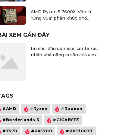
AMD Ryzen 5 7600X: Vẫn là
"Ông Vua" phân khúc phổ
thông?
BÀI XEM GẦN ĐÂY
tin sốc: đấu udinese, conte xác
nhận khả năng ra sân của alexis
sanchez
TAGS
#AMD
#Ryzen
#Radeon
#Borderlands 3
#GIGABYTE
#X570
#RX5700
#RX5700XT