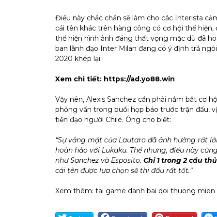
Điều này chắc chắn sẽ làm cho các Interista cảm
cái tên khác trên hàng công có cơ hội thể hiện, 
thể hiện hình ảnh đáng thất vọng mặc dù đã hoà
ban lãnh đạo Inter Milan đang có ý định trả ngô
2020 khép lại.
Xem chi tiết:
https://ad.yo88.win
Vậy nên, Alexis Sanchez cần phải nắm bắt cơ hội 
phỏng vấn trong buổi họp báo trước trận đấu, vị
tiền đạo người Chile. Ông cho biết:
“Sự vắng mặt của Lautaro đã ảnh hưởng rất lớn 
hoàn hảo với Lukaku. Thế nhưng, điều này cũng
như Sanchez và Esposito.
Chỉ 1 trong 2 cầu th
cái tên được lựa chọn sẽ thi đấu rất tốt.”
Xem thêm:
tai game danh bai doi thuong mien 