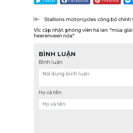
Twitter
Facebook
Pinterest
stallions motorcycles công bố chính
vic cập nhật: phóng viên hà lan: "mùa giải sau đoàn văn hậu sẽ không có chỗ ở
heerenveen nữa"
BÌNH LUẬN
Bình luận
Họ và tên