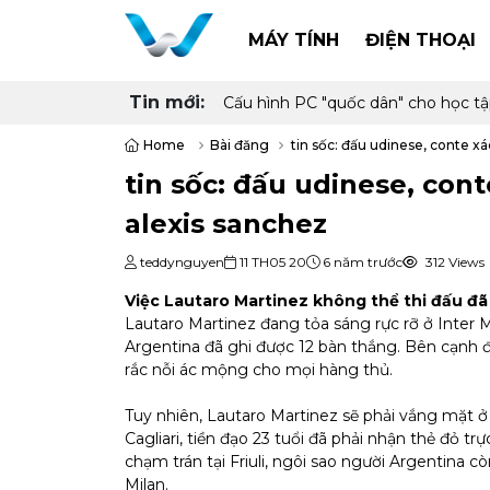
MÁY TÍNH
ĐIỆN THOẠI
Tin mới:
Đánh giá Lenovo Yoga Slim 7a (14”,
Home
Bài đăng
tin sốc: đấu udinese, co
tin sốc: đấu udinese, co
alexis sanchez
teddynguyen
11 TH05 20
6 năm trước
312 Views
Việc Lautaro Martinez không thể thi đấu đã 
Lautaro Martinez đang tỏa sáng rực rỡ ở Inter M
Argentina đã ghi được 12 bàn thắng. Bên cạnh đ
rắc nỗi ác mộng cho mọi hàng thủ.
Tuy nhiên, Lautaro Martinez sẽ phải vắng mặt ở 
Cagliari, tiền đạo 23 tuổi đã phải nhận thẻ đỏ tr
chạm trán tại Friuli, ngôi sao người Argentina 
Milan.