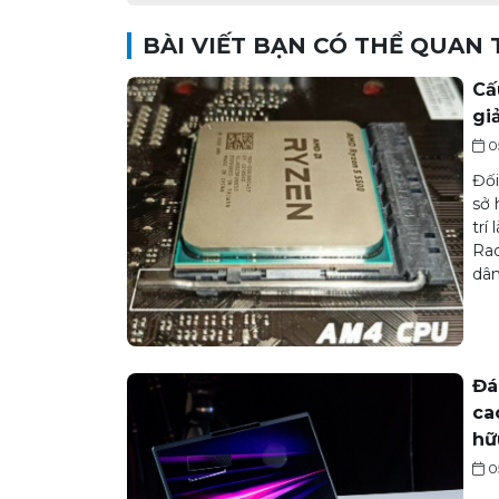
BÀI VIẾT BẠN CÓ THỂ QUAN
Cấ
gi
0
Đối
sở 
trí
Rad
dân
Đá
ca
hữ
0