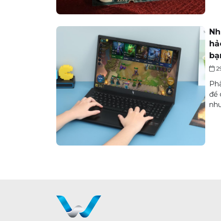
Nh
hả
bạ
2
Phâ
để 
nhu