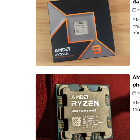
đa
2
AMD
nhữ
dùn
AM
ph
2
AMD
thủ