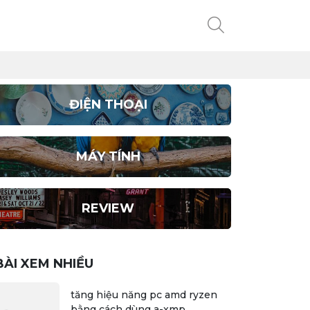
hữu
ĐIỆN THOẠI
MÁY TÍNH
REVIEW
BÀI XEM NHIỀU
tăng hiệu năng pc amd ryzen
bằng cách dùng a-xmp