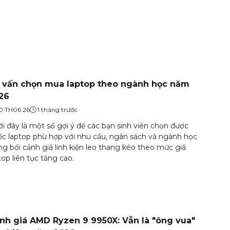
 vấn chọn mua laptop theo ngành học năm
26
0 TH06 26
1 tháng trước
i đây là một số gợi ý để các bạn sinh viên chọn được
ếc laptop phù hợp với nhu cầu, ngân sách và ngành học
ng bối cảnh giá linh kiện leo thang kéo theo mức giá
top liên tục tăng cao.
nh giá AMD Ryzen 9 9950X: Vẫn là "ông vua"