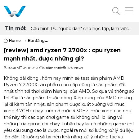
Tin mới:
Đánh giá Lenovo Yoga Slim 7a (14”, 11): Mỏng
nhẹ cao cấp, pin cả ngày, hiệu năng tốt, rất
đáng sở hữu
Home
Bài đăng
[review] amd ryzen 7 2700x : cpu ryzen mạnh nhất, được những gì?
[review] amd ryzen 7 2700x : cpu ryzen
mạnh nhất, được những gì?
TUOIPV
04 TH04 21
5 năm trước
345 Views
Không dài dòng , hôm nay mình sẽ test sản phẩm AMD
Ryzen 7 2700X sản phẩm cao cấp cũng là sản phẩm đắt
nhất tính tới thời điểm hiện tại của AMD. Sơ qua về thông số
thì đây là sản phẩm thuộc dòng X ép xung của AMD nhưng
lại đi kèm tản nhiệt, sản phẩm được xuất xưởng với mức
xung 3.7GHz chạy turbo ở mức 4.3GHz, mức xung cao như
thế này thì các bạn chơi game sẽ không phải lo lắng về
những tựa game chỉ chạy 1 nhân hay lại có những game chỉ
yêu cầu xung cao là được, ngoài ra mới số luồng xử lý dữ liệu
lên đến 16 luồng sẽ tại nên khả năng xử lý những tác vụ