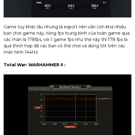
Game tuy khác lâu nhưng là esport nên vẫn còn khá nhiều
bạn chơi game này, tổng fps trung bình của toàn game qua
các màn là 178fps, với 1 game fps như thế này thì 178 fps là
quá thích hợp để các bạn có thể chơi và dùng tốt trên các
màn hình 144Hz
Total War: WARHAMMER II :