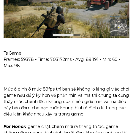
TslGame
Frames: 59378 - Time: 703172ms - Avg: 89.191 - Min: 60 -
Max: 98
Mức ở định ở mức 89fps thì bạn sẽ không lo lắng gì việc chơi
game nếu để ý kỹ hơn về phần min và mã thì chúng ta cũng
thấy mức chênh lệch không quá nhiều giữa min và mã điều
này bảo đảm cho bạn mức khung hình ổ định dù trong các
điều kiện khác nhau xảy ra trong game.
For Honor:
game chặt chém mới ra tháng trước, game
không nặng nhưng hình ảnh lại rất đẹp, khi cắm card vào thì