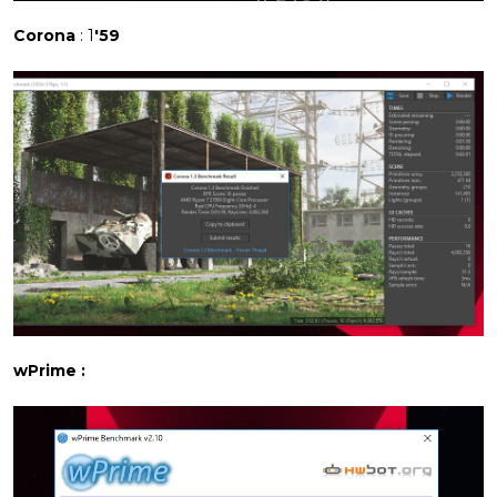
Corona
: 1
'59
wPrime :