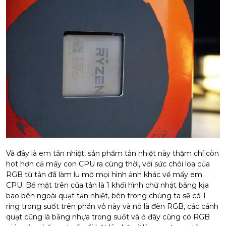
Và đây là em tản nhiệt, sản phẩm tản nhiệt này thậm chí còn
hot hơn cả mấy con CPU ra cùng thời, với sức chói loa của
RGB từ tản đã làm lu mờ mọi hình ảnh khác về mấy em
CPU. Bề mặt trên của tản là 1 khối hình chữ nhật bằng kịa
bao bên ngoài quạt tản nhiệt, bên trong chúng ta sẽ có 1
ring trong suốt trên phần vỏ này và nó là đèn RGB, các cánh
quạt cũng là bằng nhựa trong suốt và ở đây cũng có RGB