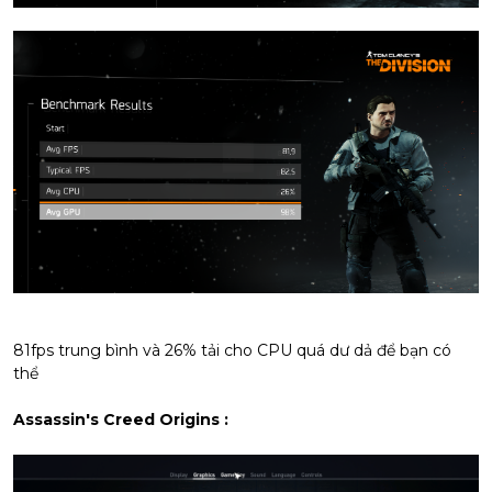
81fps trung bình và 26% tải cho CPU quá dư dả để bạn có
thể
Assassin's Creed Origins :