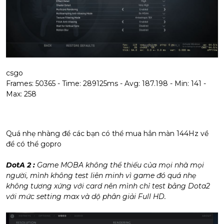
csgo
Frames: 50365 - Time: 289125ms - Avg: 187.198 - Min: 141 -
Max: 258
Quá nhẹ nhàng để các bạn có thể mua hẳn màn 144Hz về
để có thể gopro
DotA 2
:
Game MOBA không thể thiếu của mọi nhà mọi
người, mình không test liên minh vì game đó quá nhẹ
không tương xứng với card nên mình chỉ test bằng Dota2
với mức setting max và dộ phân giải Full HD.