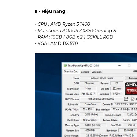
II - Hiệu năng :
- CPU : AMD Ryzen 5 1400
- Mainboard AORUS AX370-Gaming 5
- RAM : 16GB ( 8GB x 2 ) GSKILL RGB
- VGA : AMD RX 570