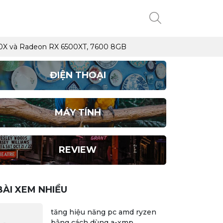
5700X và Radeon RX 6500XT, 7600 8GB
ĐIỆN THOẠI
MÁY TÍNH
REVIEW
BÀI XEM NHIỀU
tăng hiệu năng pc amd ryzen
bằng cách dùng a-xmp