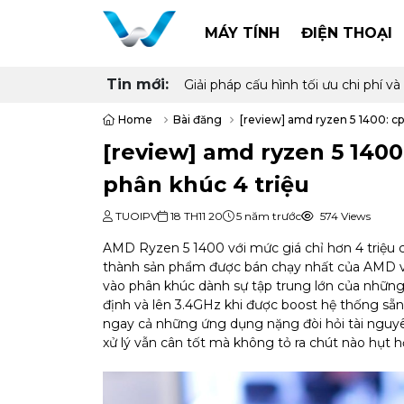
MÁY TÍNH
ĐIỆN THOẠI
Tin mới:
Giải pháp cấu hình tối ưu chi phí
Home
Bài đăng
[review] amd ryzen 5 1400: cp
[review] amd ryzen 5 1400
phân khúc 4 triệu
TUOIPV
18 TH11 20
5 năm trước
574 Views
AMD Ryzen 5 1400 với mức giá chỉ hơn 4 triệu 
thành sản phẩm được bán chạy nhất của AMD vớ
vào phân khúc dành sự tập trung lớn của nhữn
định và lên 3.4GHz khi được boost hệ thống sẵn
ngay cả những ứng dụng nặng đòi hỏi tài nguyên
xử lý vẫn cân tốt mà không tỏ ra chút nào hụt hơ