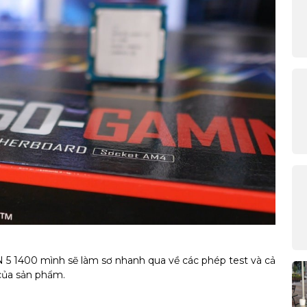
5 1400 mình sẽ làm sơ nhanh qua về các phép test và cả
của sản phẩm.