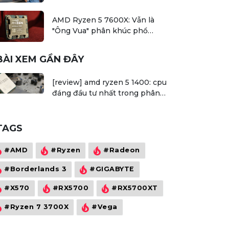
AMD Ryzen 5 7600X: Vẫn là
"Ông Vua" phân khúc phổ
thông?
BÀI XEM GẦN ĐÂY
[review] amd ryzen 5 1400: cpu
đáng đầu tư nhất trong phân
khúc 4 triệu
TAGS
#AMD
#Ryzen
#Radeon
#Borderlands 3
#GIGABYTE
#X570
#RX5700
#RX5700XT
#Ryzen 7 3700X
#Vega