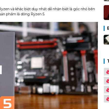
zen và khác biệt duy nhất dễ nhận biết là góc nhỏ bên
rõ sản phẩm là dòng Ryzen 5.