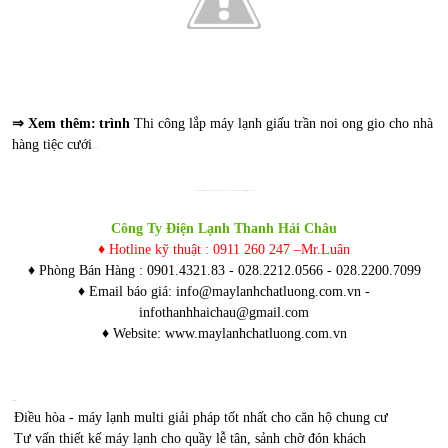
⇒ Xem thêm:
trình
Thi công lắp máy lạnh giấu trần noi ong gio cho nhà
công
hàng tiệc cưới
thẩm mỹ đẹp
► Vui lòng liên hệ trực tiếp để được hỗ trợ tư vấn- báo giá theo số lượng đơn hàng với chiết khấu tốt nhất và tư vấn lắp đặt chi tiết nhanh nhất:
Công Ty Điện Lạnh Thanh Hải Châu
♦ Hotline kỹ thuật : 0911 260 247 –Mr.Luân
♦ Phòng Bán Hàng : 0901.4321.83 - 028.2212.0566 - 028.2200.7099
♦ Email báo giá:
info@maylanhchatluong.com.vn
-
infothanhhaichau@gmail.com
♦ Website:
www.maylanhchatluong.com.vn
Bài viết liên quan :
Điều hòa - máy lạnh multi giải pháp tốt nhất cho căn hộ chung cư
>>
Tư vấn thiết kế máy lạnh cho quầy lễ tân, sảnh chờ đón khách
>>