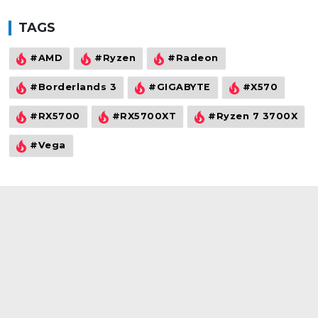
TAGS
#AMD
#Ryzen
#Radeon
#Borderlands 3
#GIGABYTE
#X570
#RX5700
#RX5700XT
#Ryzen 7 3700X
#Vega
©2021
wowtech.vn
. All rights reserved
Đăng ký để nhận thông tin về sản phẩm, khuyến mãi mới nhất từ