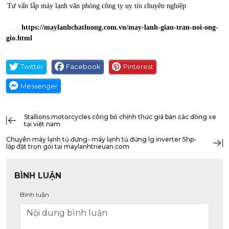
Tư vấn lắp máy lạnh văn phòng công ty uy tín chuyên nghiệp
>>
https://maylanhchatluong.com.vn/may-lanh-giau-tran-noi-ong-
>>> Xem nhiều May lanh giau tran noi ong gio khác tại :
gio.html
Twitter
Facebook
Pinterest
Messenger
stallions motorcycles công bố chính thức giá bán các dòng xe
tại việt nam
chuyên máy lạnh tủ đứng- máy lạnh tủ đứng lg inverter 5hp-
lắp đặt trọn gói tại maylanhtrieuan.com
BÌNH LUẬN
Bình luận