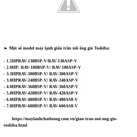
► Một số model máy lạnh giấu trần nối ống gió Toshiba:
- 1.5HP
RAV-130BSP-V/RAV-130ASP-V
>> phù hợp diện tích : 16-20 m2
- 2.0HP
:
RAV-180BSP-V/ RAV-180ASP-V
>> phù hợp diện tích :24-30 m2
- 3.3HP
RAV-300BSP-V/ RAV-300ASP-V
>> phù hợp diện tích : 45-48 m2
- 3.0HP
RAV-240BSP-V/ RAV-240ASP-V
>> phù hợp diện tích :48-55 m2
- 4.0HP
RAV-360BSP-V/ RAV-360ASP-V
>> phù hợp diện tích :58-60 m2
- 5.0HP
RAV-420BSP-V/ RAV-420ASP-V
>> phù hợp diện tích :70-80 m2
- 6.0HP
RAV-480BSP-V/ RAV-480AS8-V
>> phù hợp diện tích :80-90 m2
- 7.0HP
RAV-600BSP-V/ RAV-600AS8-V
>> phù hợp diện tích :90-100 m2
https://maylanhchatluong.com.vn/giau-tran-noi-ong-gio-
⇒ Click xem ngay bảng giá mới giấu trần nối ống gió Tosiba :
toshiba.html