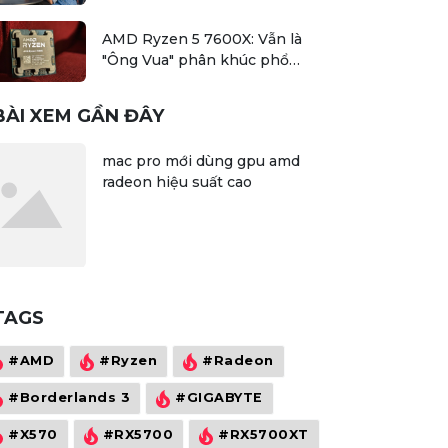
AMD Ryzen 5 7600X: Vẫn là
"Ông Vua" phân khúc phổ
thông?
BÀI XEM GẦN ĐÂY
mac pro mới dùng gpu amd
radeon hiệu suất cao
TAGS
#AMD
#Ryzen
#Radeon
#Borderlands 3
#GIGABYTE
#X570
#RX5700
#RX5700XT