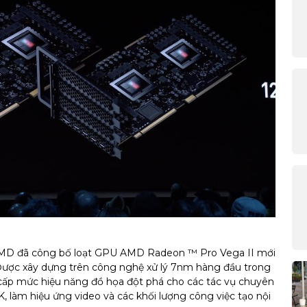
9, AMD đã công bố loạt GPU AMD Radeon ™ Pro Vega II mới
 Được xây dựng trên công nghệ xử lý 7nm hàng đầu trong
p mức hiệu năng đồ họa đột phá cho các tác vụ chuyên
K, làm hiệu ứng video và các khối lượng công việc tạo nội