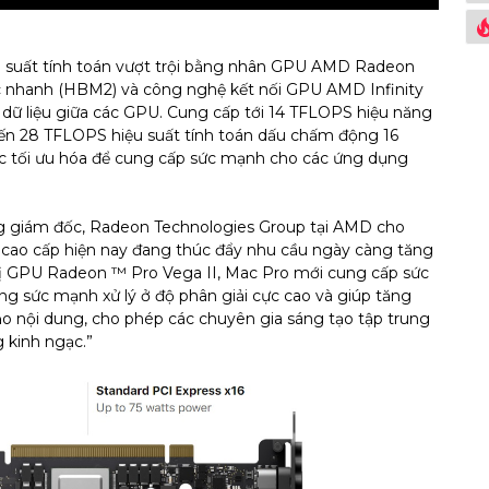
suất tính toán vượt trội bằng nhân GPU AMD Radeon
c nhanh (HBM2) và công nghệ kết nối GPU AMD Infinity
n dữ liệu giữa các GPU. Cung cấp tới 14 TFLOPS hiệu năng
đến 28 TFLOPS hiệu suất tính toán dấu chấm động 16
c tối ưu hóa để cung cấp sức mạnh cho các ứng dụng
ng giám đốc, Radeon Technologies Group tại AMD cho
 cao cấp hiện nay đang thúc đẩy nhu cầu ngày càng tăng
bị GPU Radeon ™ Pro Vega II, Mac Pro mới cung cấp sức
g sức mạnh xử lý ở độ phân giải cực cao và giúp tăng
tạo nội dung, cho phép các chuyên gia sáng tạo tập trung
 kinh ngạc.”