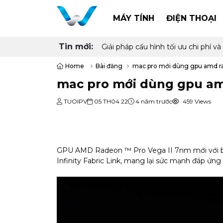
MÁY TÍNH
ĐIỆN THOẠI
Tin mới:
Giải pháp cấu hình tối ưu chi phí
Home
Bài đăng
mac pro mới dùng gpu amd ra
mac pro mới dùng gpu am
TUOIPV
05 TH04 22
4 năm trước
459 Views
GPU AMD Radeon ™ Pro Vega II 7nm mới với 
Infinity Fabric Link, mang lại sức mạnh đáp ứn