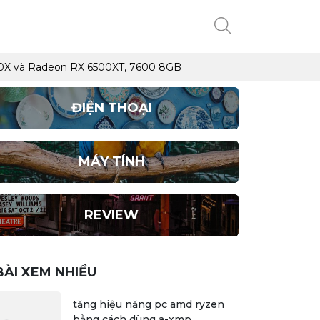
5700X và Radeon RX 6500XT, 7600 8GB
ĐIỆN THOẠI
MÁY TÍNH
REVIEW
BÀI XEM NHIỀU
tăng hiệu năng pc amd ryzen
bằng cách dùng a-xmp