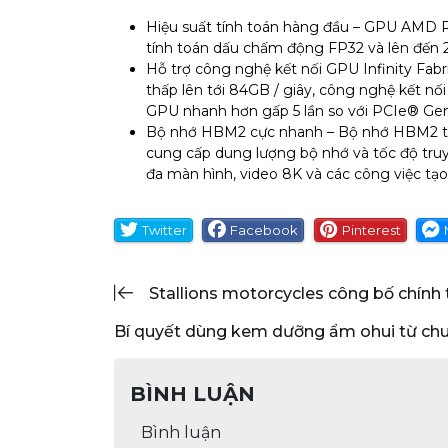
Hiệu suất tính toán hàng đầu – GPU AMD R
tính toán dấu chấm động FP32 và lên đến 
Hỗ trợ công nghệ kết nối GPU Infinity Fabr
thấp lên tới 84GB / giây, công nghệ kết n
GPU nhanh hơn gấp 5 lần so với PCIe® Gen
Bộ nhớ HBM2 cực nhanh – Bộ nhớ HBM2 tốc
cung cấp dung lượng bộ nhớ và tốc độ truyề
đa màn hình, video 8K và các công việc tạo
Twitter
Facebook
Pinterest
stallions motorcycles công bố chính
bí quyết dùng kem dưỡng ẩm ohui từ ch
BÌNH LUẬN
Bình luận