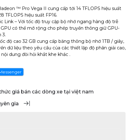
adeon ™ Pro Vega II cung cấp tới 14 TFLOPS hiệu suất
28 TFLOPS hiệu suất FP16.
ic Link – Với tốc độ truy cập bộ nhớ ngang hàng độ trễ
ối GPU có thể mở rộng cho phép truyền thông giữ GPU-
 3.
 độ cao 32 GB cung cấp băng thông bộ nhớ 1TB / giây,
n dữ liệu theo yêu cầu của các thiết lập độ phân giải cao,
 nội dung đòi hỏi khắt khe khác .
Messenger
 thức giá bán các dòng xe tại việt nam
uyên gia