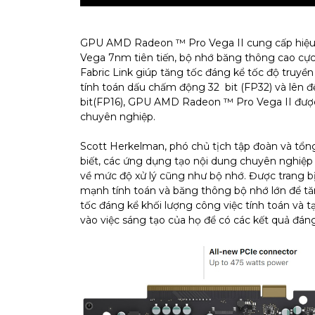
GPU AMD Radeon ™ Pro Vega II cung cấp hiệu 
Vega 7nm tiên tiến, bộ nhớ băng thông cao cự
Fabric Link giúp tăng tốc đáng kể tốc độ truyề
tính toán dấu chấm động 32 bit (FP32) và lên 
bit(FP16), GPU AMD Radeon ™ Pro Vega II đượ
chuyên nghiệp.
Scott Herkelman, phó chủ tịch tập đoàn và tổ
biết, các ứng dụng tạo nội dung chuyên nghiệp
về mức độ xử lý cũng như bộ nhớ. Được trang 
mạnh tính toán và băng thông bộ nhớ lớn để tăn
tốc đáng kể khối lượng công việc tính toán và 
vào việc sáng tạo của họ để có các kết quả đáng