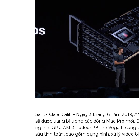
Santa Clara, Calif. – Ngày 3 tháng 6 năm 201
sẽ được trang bị trong các dòng Mac Pro mới.
ngành, GPU AMD Radeon ™ Pro Vega II cung cấ
sâu tính toán, bao gồm dựng hình, xử lý video 8