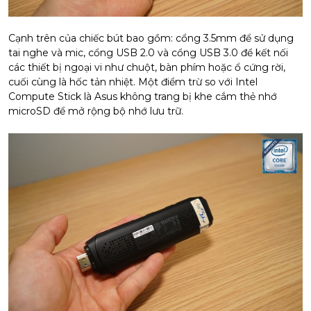
Cạnh trên của chiếc bút bao gồm: cổng 3.5mm để sử dụng
tai nghe và mic, cổng USB 2.0 và cổng USB 3.0 để kết nối
các thiết bị ngoại vi như chuột, bàn phím hoặc ổ cứng rời,
cuối cùng là hốc tản nhiệt. Một điểm trừ so với Intel
Compute Stick là Asus không trang bị khe cắm thẻ nhớ
microSD để mở rộng bộ nhớ lưu trữ.