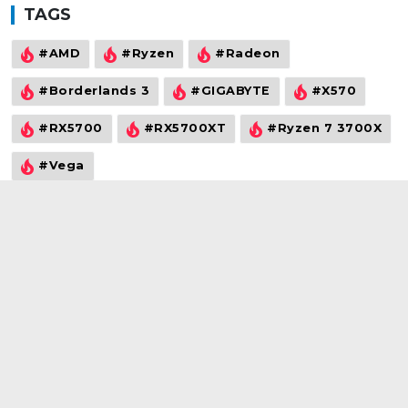
TAGS
#AMD
#Ryzen
#Radeon
#Borderlands 3
#GIGABYTE
#X570
#RX5700
#RX5700XT
#Ryzen 7 3700X
#Vega
©2021
wowtech.vn
. All rights reserved