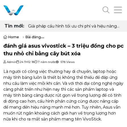
Tin mới:
Giải pháp cấu hình tối ưu chi phí và hiệu năng
cho phòng net hiện đại với AMD Ryzen 7
5700G, 5700X và Radeon RX 6500XT, 7600
Home
Bài đăng
8GB
đánh giá asus vivostick – 3 triệu đồng cho pc thu nhỏ chỉ bằng cây b
đánh giá asus vivostick – 3 triệu đồng cho pc
thu nhỏ chỉ bằng cây bút xóa
Admin
24 TH12 18
7 năm trước
578 Views
Là người có công việc thường hay di chuyển, laptop hoặc
máy tính bảng luôn là thiết bị không thể thiếu để đáp ứng
nhu cầu làm việc mỗi khi cần. Và với thời đại công nghệ ngày
càng phát triển như hiện nay thì các sản phẩm laptop và
máy tính bảng càng được rút gọn về trọng lượng để có tính
di động cao hơn, cấu hình phần cứng cũng được nâng cấp
để mang đến hiệu năng mạnh mẽ hơn. Tuy nhiên,
Asus
vẫn
muốn rút ngắn khoảng cách giới hạn về trọng lượng hơn
nữa khi cho ra mắt sản phẩm mang tên VivoStick.