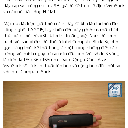
dây cáp sạc cổng microUSB, giá đỡ để treo cố định VivoStick
và cáp nối dài cổng HDMI.
Mặc dù đã được giới thiệu cách đây đã khá lâu tại triển lãm
công nghệ IFA 2015, tuy nhiên đến bây giờ Asus mới chính
thức bán chiếc VivoStick tại thị trường Việt Nam để cạnh
tranh với sản phẩm đối thủ là Intel Compute Stick. Sự nhỏ
gọn cùng thiết kế thời trang là một trong những điểm ấn
tượng với mình ngay từ cái nhìn đầu tiên. Với số đo 3 vòng
lần lượt là 135 x 36 x 16,5mm (Dài x Rộng x Cao), Asus
VivoStick sẽ có kích thước lớn hơn và nặng hơn đôi chút so
với Intel Compute Stick.