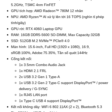
5.2GHz, TSMC 4nm FinFET
GPU tích hợp: AMD Radeon™ 780M 12 nhân
NPU: AMD Ryzen™ AI xử lý lên tới 16 TOPS (nghìn tỉ phép 
tính/giây)
GPU rời: RTX 4060 Laptop GPU
RAM: 16GB DDR5-5600 SO-DIMM, Max Capacity:32GB
SSD: 512GB M.2 NVMe™ PCIe® 4.0
Màn hình: 15.6-inch, Full HD (1920 x 1080), 16:9, 
sRGB:100%, Adobe:75.35%, Tần số quét:144Hz
Cổng kết nối:
1x 3.5mm Combo Audio Jack
1x HDMI 2.1 FRL
2x USB 3.2 Gen 1 Type-A
1x USB 3.2 Gen 2 Type-C support DisplayPort™ / power 
delivery / G-SYNC
1x RJ45 LAN port
1x Type C USB 4 support DisplayPort™
Kết nối không dây: WiFi 6 802.11AX (2 x 2), Bluetooth 5.3