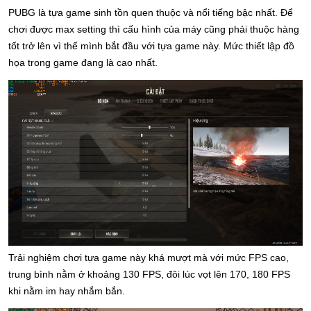
PUBG là tựa game sinh tồn quen thuộc và nổi tiếng bậc nhất. Để 
chơi được max setting thì cấu hình của máy cũng phải thuộc hàng 
tốt trở lên vì thế mình bắt đầu với tựa game này. Mức thiết lập đồ 
họa trong game đang là cao nhất.
Trải nghiệm chơi tựa game này khá mượt mà với mức FPS cao, 
trung bình nằm ở khoảng 130 FPS, đôi lúc vọt lên 170, 180 FPS 
khi nằm im hay nhắm bắn.