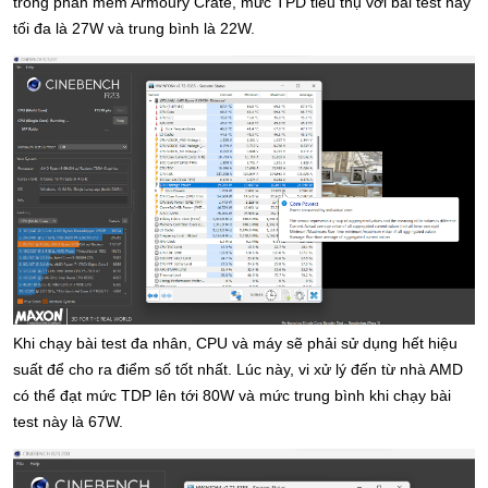
trong phần mềm Armoury Crate, mức TPD tiêu thụ với bài test này 
tối đa là 27W và trung bình là 22W.
Khi chạy bài test đa nhân, CPU và máy sẽ phải sử dụng hết hiệu 
suất để cho ra điểm số tốt nhất. Lúc này, vi xử lý đến từ nhà AMD 
có thể đạt mức TDP lên tới 80W và mức trung bình khi chạy bài 
test này là 67W.