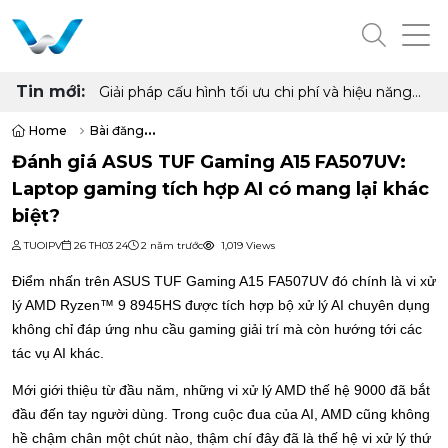
Tin mới:
Cấu hình PC "quốc dân" cho học tập, làm việc
và giải trí với Ryzen 5 5500 và RX 6500 XT
Home
Bài đăng
Đánh giá ASUS TUF Gaming A15 FA507UV: Laptop gaming tích hợp AI 
Đánh giá ASUS TUF Gaming A15 FA507UV:
Laptop gaming tích hợp AI có mang lại khác
biệt?
TUOIPV
26 TH03 24
2 năm trước
1,019 Views
Điểm nhấn trên ASUS TUF Gaming A15 FA507UV đó chính là vi xử 
lý AMD Ryzen™ 9 8945HS được tích hợp bộ xử lý AI chuyên dụng 
không chỉ đáp ứng nhu cầu gaming giải trí mà còn hướng tới các 
tác vụ AI khác.
Mới giới thiệu từ đầu năm, những vi xử lý AMD thế hệ 9000 đã bắt 
đầu đến tay người dùng. Trong cuộc đua của AI, AMD cũng không 
hề chậm chân một chút nào, thậm chí đây đã là thế hệ vi xử lý thứ 