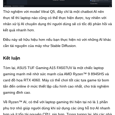
Thử nghiệm với model Vitral Q5, đây chỉ là một chatbot AI nên 
thực tế thì laptop nào cũng có thể thực hiện được, tuy nhiên với 
nhân xử lý AI chuyên dụng thì người dùng sẽ có tốc độ phản hồi và 
kết quả nhanh hơn. 
Điều này sẽ hữu hiệu hơn nếu bạn thực hiện nó với những AI khác 
cần tài nguyên của máy như Stable Diffusion. 
Kết luận
Tóm lại, ASUS TUF Gaming A15 FA507UV là một chiếc laptop 
gaming mạnh mẽ nhờ sức mạnh của AMD Ryzen™ 9 8945HS và 
card đồ họa RTX 4060. Máy có thể chơi tốt các tựa game từ bom 
tấn đến online ở mức thiết lập cấu hình cao nhất, cho trải nghiệm 
gaming đỉnh cao.
Về Ryzen™️ AI, có thể với laptop gaming thì hiện tại nó là 1 phần 
phụ trợ nhỏ giúp người dùng khi sử dụng các ứng hỗ trợ AI nhanh 
hơn và ít tốn tài nguyên CPU, pin hơn. Trong tương lai, khi các nhà 