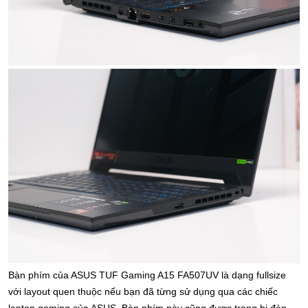
Bàn phím của ASUS TUF Gaming A15 FA507UV là dạng fullsize 
với layout quen thuộc nếu bạn đã từng sử dụng qua các chiếc 
laptop gaming của ASUS. Bàn phím này cũng được trang bị đèn 