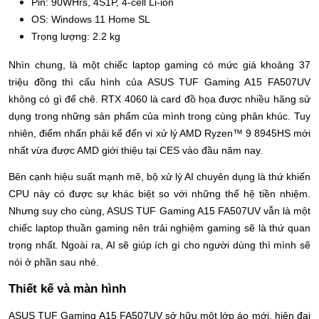
Pin: 90WHrs, 4S1P, 4-cell Li-ion
OS: Windows 11 Home SL
Trọng lượng: 2.2 kg
Nhìn chung, là một chiếc laptop gaming có mức giá khoảng 37 
triệu đồng thì cấu hình của ASUS TUF Gaming A15 FA507UV 
không có gì để chê. RTX 4060 là card đồ họa được nhiều hãng sử 
dụng trong những sản phẩm của mình trong cùng phân khúc. Tuy 
nhiên, điểm nhấn phải kể đến vi xử lý AMD Ryzen™ 9 8945HS mới 
nhất vừa được AMD giới thiệu tại CES vào đầu năm nay.
Bên cạnh hiệu suất mạnh mẽ, bộ xử lý AI chuyên dụng là thứ khiến 
CPU này có được sự khác biệt so với những thế hệ tiền nhiệm. 
Nhưng suy cho cùng, ASUS TUF Gaming A15 FA507UV vẫn là một 
chiếc laptop thuần gaming nên trải nghiệm gaming sẽ là thứ quan 
trọng nhất. Ngoài ra, AI sẽ giúp ích gì cho người dùng thì mình sẽ 
nói ở phần sau nhé.
Thiết kế và màn hình
ASUS TUF Gaming A15 FA507UV sở hữu một lớp áo mới, hiện đại 