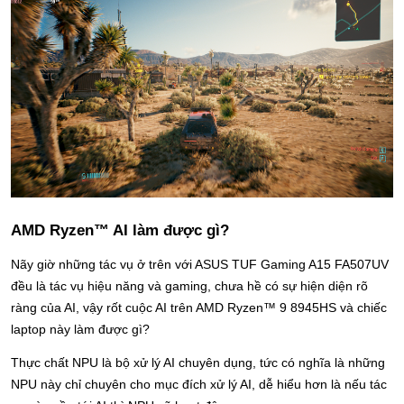
AMD Ryzen™ AI làm được gì?
Nãy giờ những tác vụ ở trên với ASUS TUF Gaming A15 FA507UV 
đều là tác vụ hiệu năng và gaming, chưa hề có sự hiện diện rõ 
ràng của AI, vậy rốt cuộc AI trên AMD Ryzen™ 9 8945HS và chiếc 
laptop này làm được gì?
Thực chất NPU là bộ xử lý AI chuyên dụng, tức có nghĩa là những 
NPU này chỉ chuyên cho mục đích xử lý AI, dễ hiểu hơn là nếu tác 