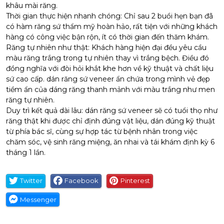
khâu mài răng.
Thời gian thực hiện nhanh chóng: Chỉ sau 2 buổi hẹn bạn đã
có hàm
răng sứ thẩm mỹ
hoàn hảo, rất tiện với những khách
hàng có công việc bận rộn, ít có thời gian đến thăm khám.
Răng tự nhiên như thật: Khách hàng hiện đại đều yêu cầu
màu răng trắng trong tự nhiên thay vì trắng bệch. Điều đó
đồng nghĩa với đòi hỏi khắt khe hơn về kỹ thuật và chất liệu
sứ cao cấp. dán răng sứ veneer ẩn chứa trong mình vẻ đẹp
tiềm ẩn của dáng răng thanh mảnh với màu trắng như men
răng tự nhiên.
Duy trì kết quả dài lâu: dán răng sứ veneer sẽ có tuổi thọ như
răng thật khi được chỉ định đúng vật liệu, dán đúng kỹ thuật
từ phía bác sĩ, cùng sự hợp tác từ bệnh nhân trong việc
chăm sóc, vệ sinh răng miệng, ăn nhai và tái khám định kỳ 6
tháng 1 lần.
Twitter
Facebook
Pinterest
Messenger