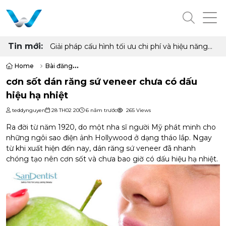
Tin mới:
Giải pháp cấu hình tối ưu chi phí và hiệu năng
cho phòng net hiện đại với AMD Ryzen 7
5700G, 5700X và Radeon RX 6500XT, 7600
Home
Bài đăng
8GB
cơn sốt dán răng sứ veneer chưa có dấu hiệu hạ nhiệt
cơn sốt dán răng sứ veneer chưa có dấu
hiệu hạ nhiệt
teddynguyen
28 TH02 20
6 năm trước
265 Views
Ra đời từ năm 1920, do một nha sĩ người Mỹ phát minh cho
những ngôi sao điện ảnh Hollywood ở dạng tháo lắp. Ngay
từ khi xuất hiện đến nay,
dán răng sứ veneer
đã nhanh
chóng tạo nên cơn sốt và chưa bao giờ có dấu hiệu hạ nhiệt.