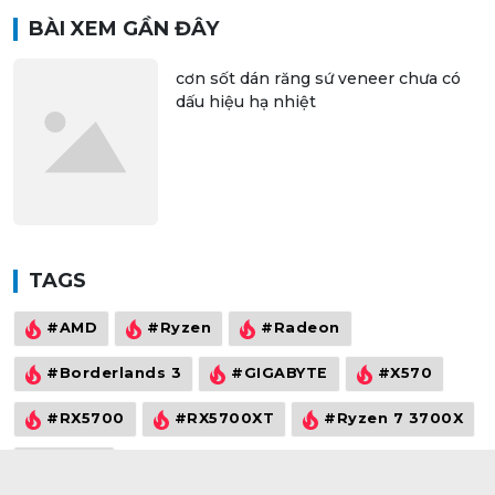
BÀI XEM GẦN ĐÂY
cơn sốt dán răng sứ veneer chưa có
dấu hiệu hạ nhiệt
TAGS
#AMD
#Ryzen
#Radeon
#Borderlands 3
#GIGABYTE
#X570
#RX5700
#RX5700XT
#Ryzen 7 3700X
#Vega