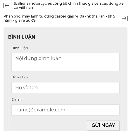
stallions motorcycles công bố chính thức giá bán các dòng xe
tại việt nam
phân phối máy lạnh tủ đứng casper gas r410a -nk thái lan - bh 5
năm - giá rẻ ưu đãi
BÌNH LUẬN
Bình luận
Họ và tên
Email:
GỬI NGAY