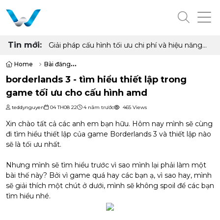
Tin mới:
Giải pháp cấu hình tối ưu chi phí và hiệu năng
cho phòng net hiện đại với AMD Ryzen 7
5700G, 5700X và Radeon RX 6500XT, 7600
Home
Bài đăng
8GB
borderlands 3 - tìm hiểu thiết lập trong game tối ưu cho cấu hình a
borderlands 3 - tìm hiểu thiết lập trong
game tối ưu cho cấu hình amd
teddynguyen
04 TH08 22
4 năm trước
465 Views
Xin chào tất cả các anh em bạn hữu. Hôm nay mình sẽ cùng
đi tìm hiểu thiết lập của game Borderlands 3 và thiết lập nào
sẽ là tối ưu nhất.
Nhưng mình sẽ tìm hiểu trước vì sao mình lại phải làm một
bài thế này? Bởi vì game quá hay các bạn ạ, vì sao hay, mình
sẽ giải thích một chút ở dưới, mình sẽ không spoil để các bạn
tìm hiểu nhé.