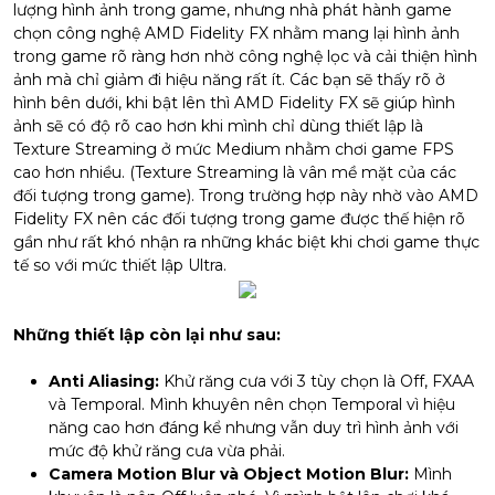
lượng hình ảnh trong game, nhưng nhà phát hành game
chọn công nghệ AMD Fidelity FX nhằm mang lại hình ảnh
trong game rõ ràng hơn nhờ công nghệ lọc và cải thiện hình
ảnh mà chỉ giảm đi hiệu năng rất ít. Các bạn sẽ thấy rõ ở
hình bên dưới, khi bật lên thì AMD Fidelity FX sẽ giúp hình
ảnh sẽ có độ rõ cao hơn khi mình chỉ dùng thiết lập là
Texture Streaming ở mức Medium nhằm chơi game FPS
cao hơn nhiều. (Texture Streaming là vân mề mặt của các
đối tượng trong game). Trong trường hợp này nhờ vào AMD
Fidelity FX nên các đối tượng trong game được thế hiện rõ
gần như rất khó nhận ra những khác biệt khi chơi game thực
tế so với mức thiết lập Ultra.
Những thiết lập còn lại như sau:
Anti Aliasing:
Khử răng cưa với 3 tùy chọn là Off, FXAA
và Temporal. Mình khuyên nên chọn Temporal vì hiệu
năng cao hơn đáng kể nhưng vẫn duy trì hình ảnh với
mức độ khử răng cưa vừa phải.
Camera Motion Blur và Object Motion Blur:
Mình