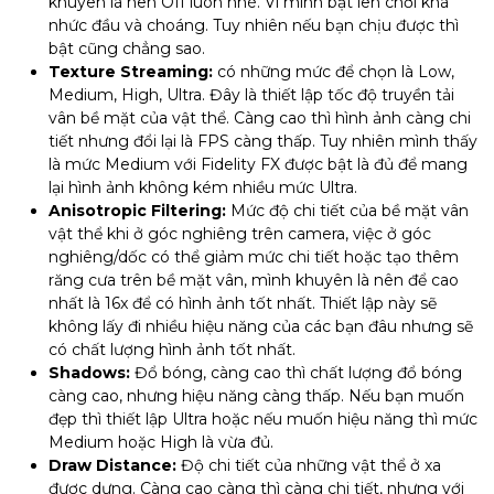
khuyên là nên Off luôn nhé. Vì mình bật lên chơi khá
nhức đầu và choáng. Tuy nhiên nếu bạn chịu được thì
bật cũng chẳng sao.
Texture Streaming:
có những mức để chọn là Low,
Medium, High, Ultra. Đây là thiết lập tốc độ truyền tải
vân bề mặt của vật thể. Càng cao thì hình ảnh càng chi
tiết nhưng đổi lại là FPS càng thấp. Tuy nhiên mình thấy
là mức Medium với Fidelity FX được bật là đủ để mang
lại hình ảnh không kém nhiều mức Ultra.
Anisotropic Filtering:
Mức độ chi tiết của bề mặt vân
vật thể khi ở góc nghiêng trên camera, việc ở góc
nghiêng/dốc có thể giảm mức chi tiết hoặc tạo thêm
răng cưa trên bề mặt vân, mình khuyên là nên để cao
nhất là 16x để có hình ảnh tốt nhất. Thiết lập này sẽ
không lấy đi nhiều hiệu năng của các bạn đâu nhưng sẽ
có chất lượng hình ảnh tốt nhất.
Shadows:
Đổ bóng, càng cao thì chất lượng đổ bóng
càng cao, nhưng hiệu năng càng thấp. Nếu bạn muốn
đẹp thì thiết lập Ultra hoặc nếu muốn hiệu năng thì mức
Medium hoặc High là vừa đủ.
Draw Distance:
Độ chi tiết của những vật thể ở xa
được dựng. Càng cao càng thì càng chi tiết, nhưng với