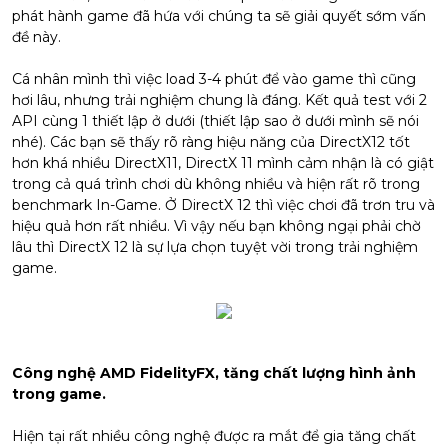
phát hành game đã hứa với chúng ta sẽ giải quyết sớm vấn
đề này.
Cá nhân mình thì việc load 3-4 phút để vào game thì cũng
hơi lâu, nhưng trải nghiệm chung là đáng. Kết quả test với 2
API cùng 1 thiết lập ở dưới (thiết lập sao ở dưới mình sẽ nói
nhé). Các bạn sẽ thấy rõ ràng hiệu năng của DirectX12 tốt
hơn khá nhiều DirectX11, DirectX 11 mình cảm nhận là có giật
trong cả quá trình chơi dù không nhiều và hiện rất rõ trong
benchmark In-Game. Ở DirectX 12 thì việc chơi đã trơn tru và
hiệu quả hơn rất nhiều. Vì vậy nếu bạn không ngại phải chờ
lâu thì DirectX 12 là sự lựa chọn tuyệt vời trong trải nghiệm
game.
Công nghệ AMD FidelityFX, tăng chất lượng hình ảnh
trong game.
Hiện tại rất nhiều công nghệ được ra mắt để gia tăng chất