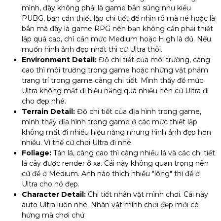
mình, đây không phải là game bắn súng như kiểu
PUBG, bạn cần thiết lập chi tiết để nhìn rõ mà né hoặc là
bắn mà đây là game RPG nên bạn không cần phải thiết
lập quá cao, chỉ cần mức Medium hoặc High là đủ. Nếu
muốn hình ảnh đẹp nhất thì cứ Ultra thôi.
Environment Detail:
Độ chi tiết của môi trường, càng
cao thì môi trường trong game hoặc những vật phẩm
trang trí trong game càng chi tiết. Mình thấy để mức
Ultra không mất đi hiệu năng quá nhiều nên cứ Ultra đi
cho đẹp nhé.
Terrain Detail:
Độ chi tiết của địa hình trong game,
mình thấy địa hình trong game ở các mức thiết lập
không mất đi nhiều hiệu năng nhưng hình ảnh đẹp hơn
nhiều. Vì thế cứ chơi Ultra đi nhé.
Foliage:
Tán lá, càng cao thì càng nhiều lá và các chi tiết
lá cây được render ở xa. Cái này không quan trọng nên
cứ để ở Medium. Anh nào thích nhiều "lông" thì để ở
Ultra cho nó đẹp.
Character Detail:
Chi tiết nhân vật mình chơi. Cái này
auto Ultra luôn nhé. Nhân vật mình chơi đẹp mới có
hứng mà chơi chứ