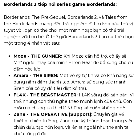
Borderlands 3 tiếp nối series game Borderlands:
Borderlands: The Pre-Sequel, Borderlands 2, và Tales from
the Borderlands mang đến trải nghiệm đi tìm kho báu thú vị
tuyệt vời, bạn có thể chơi một mình hoặc bạn có thể trải
nghiệm với bạn bè. Ở thế giới Borderlands 3 bạn có thể chọn
một trong 4 nhân vật sau:
Moze - THE GUNNER:
Khi Moze cần hỗ trợ, cô ấy sẽ
"ăn" người máy của mình – Iron Bear để bổ xung cho cú
đấm hỏa lực
Amara - THE SIREN:
Một võ sỹ tự tin và có khả năng sử
dụng nắm đấm thanh tao, Amara sử dụng sức mạnh
Siren của cô ấy để tiêu diệt kể thù.
FL4K - THE BEASTMASTER:
FL4K sống đời săn bắn. Vì
thế, những con thú nghe theo mệnh lệnh của chủ. Con
mồi mà chúng ưa thích? Những kẻ cướp không ngờ.
Zane - THE OPERATIVE (Support)
: Chuyên gia về
thiết bị chiến trường, Zane cực kỳ thành thạo trong việc
chiến đấu, tạo hỗn loạn, và lẻn ra ngoài như thể anh ta
chưa từng ở đó.