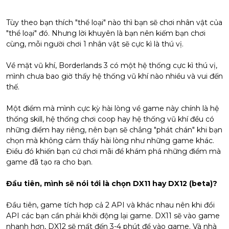
Tùy theo bạn thích "thể loại" nào thì bạn sẽ chơi nhân vật của
"thể loại" đó. Nhưng lời khuyên là bạn nên kiếm bạn chơi
cùng, mỗi người chơi 1 nhân vật sẽ cực kì là thú vị.
Về mặt vũ khí, Borderlands 3 có một hệ thống cực kì thú vị,
mình chưa bao giờ thấy hệ thống vũ khí nào nhiều và vui đến
thế.
Một điểm mà mình cực kỳ hài lòng về game này chính là hệ
thống skill, hệ thống chơi coop hay hệ thống vũ khí đều có
những điểm hay riêng, nên bạn sẽ chẳng "phát chán" khi bạn
chọn mà không cảm thấy hài lòng như những game khác.
Điều đó khiến bạn cứ chơi mãi để khám phá những điểm mà
game đã tạo ra cho bạn.
Đầu tiên, mình sẽ nói tới là chọn DX11 hay DX12 (beta)?
Đầu tiên, game tích hợp cả 2 API và khác nhau nên khi đổi
API các bạn cần phải khởi động lại game. DX11 sẽ vào game
nhanh hơn, DX12 sẽ mất đến 3-4 phút để vào game. Và nhà