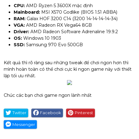
CPU:
AMD Ryzen 5 3600X mặc định
Mainboard:
MSI X570 Godlike (BIOS 1.51 ABBA)
RAM:
Galax HOF 3200 C14 (3200 14-14-14-14-34)
VGA:
AMD Radeon RX Vega64 8GB
Driver:
AMD Radeon Software Adrenaline 19.9.2
OS:
Windows 10 1903
SSD:
Samsung 970 Evo 500GB
Kết quả thì rõ ràng sau những tweak để chơi ngon hơn thì
mình hoàn toàn có thể chơi cực kì ngon game này với thiết
lập tối ưu nhất.
Chúc các bạn chơi game ngon lành nhất
Twitter
Facebook
Pinterest
Messenger