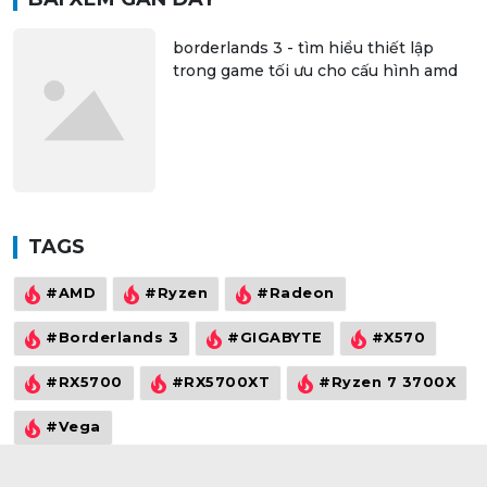
borderlands 3 - tìm hiểu thiết lập
trong game tối ưu cho cấu hình amd
TAGS
#AMD
#Ryzen
#Radeon
#Borderlands 3
#GIGABYTE
#X570
#RX5700
#RX5700XT
#Ryzen 7 3700X
#Vega