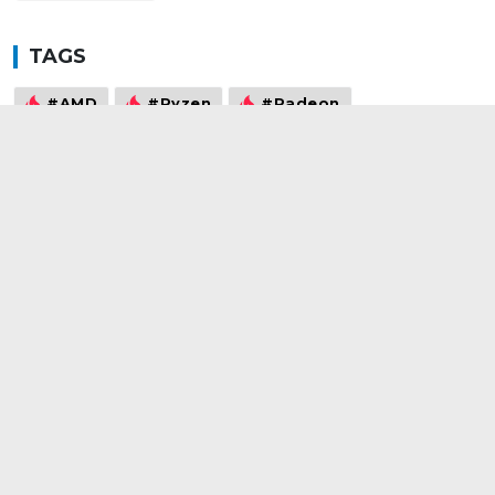
TAGS
#AMD
#Ryzen
#Radeon
#Borderlands 3
#GIGABYTE
#X570
#RX5700
#RX5700XT
#Ryzen 7 3700X
#Vega
©2021
wowtech.vn
. All rights reserved