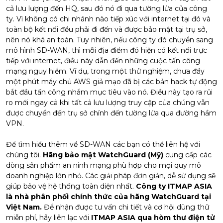
cả lưu lượng đến HQ, sau đó nó đi qua tường lửa của công
ty. Vì không có chi nhánh nào tiếp xúc với internet tại đó và
toàn bộ kết nối đều phải đi đến và được bảo mật tại trụ sở,
nên nó khá an toàn. Tuy nhiên, nếu công ty đó chuyển sang
mô hình SD-WAN, thì mỗi địa điểm đó hiện có kết nối trực
tiếp với internet, điều này dẫn đến những cuộc tấn công
mạng nguy hiểm. Ví dụ, trong một thử nghiệm, chưa đầy
một phút máy chủ AWS giả mạo đã bị các bản hack tự động
bắt đầu tấn công nhắm mục tiêu vào nó. Điều này tạo ra rủi
ro mới ngay cả khi tất cả lưu lượng truy cập của chúng vẫn
được chuyển đến trụ sở chính đến tường lửa qua đường hầm
VPN.
Để tìm hiểu thêm về SD-WAN các bạn có thể liên hệ với
chúng tôi.
Hãng bảo mật WatchGuard (Mỹ)
cung cấp các
dòng sản phẩm an ninh mạng phù hợp cho mọi quy mô
doanh nghiệp lớn nhỏ. Các giải pháp đơn giản, dễ sử dụng sẽ
giúp bảo vệ hệ thống toàn diện nhất.
Công ty ITMAP ASIA
là nhà phân phối chính thức của hãng WatchGuard tại
Việt Nam.
Để nhận được tư vấn chi tiết và cơ hội dùng thử
miễn phí, hãy liên lạc với
ITMAP ASIA qua hòm thư điện tử