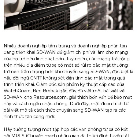
Nhiều doanh nghiệp tầm trung và doanh nghiệp phân tán
đang triển khai SD-WAN để giảm chi phí và làm cho mạng
của họ trở nên linh hoạt hơn. Tuy nhiên, các mạng trải rộng
trên nhiều địa điểm từ xa có một số rủi ro bảo mật thường
trở nên trầm trọng hơn khi chuyển sang SD-WAN, đặc biệt là
nếu đội ngũ CNTT không xét đến tính bảo mật trong quá
trình triển khai. Giám đốc sản phẩm kỹ thuật cấp cao của
WatchGuard, Ben Brobak gần đây đã viết một bài viết về
SD-WAN cho Resources.com, giải thích bốn vấn đề bảo mật
này và cách ngăn chặn chúng. Dưới đây, một đoạn trích từ
bài viết mô tả cách thức chuyển sang SD-WAN tạo ra các
hình thức tấn công mới:
Hãy tưởng tượng một tập hợp các văn phòng từ xa có kết
nối MPLS (Chuyển mạch nhãn giao đa thức) định tuyến tất