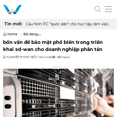
Tin mới:
Cấu hình PC "quốc dân" cho học tập, làm việc
và giải trí với Ryzen 5 5500 và RX 6500 XT
Home
Bài đăng
bốn vấn đề bảo mật phổ biến trong triển khai sd-wan cho doanh ngh
bốn vấn đề bảo mật phổ biến trong triển
khai sd-wan cho doanh nghiệp phân tán
TUOIPV
19 TH07 19
7 năm trước
308 Views
Bốn vấn đề bảo mật phổ biến trong triển khai SD-WAN cho doanh nghiệp phân tán