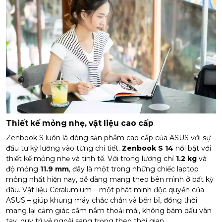
Thiết kế mỏng nhẹ, vật liệu cao cấp
Zenbook S luôn là dòng sản phẩm cao cấp của ASUS với sự
đầu tư kỹ lưỡng vào từng chi tiết.
Zenbook S 14
nổi bật với
thiết kế mỏng nhẹ và tinh tế. Với trọng lượng chỉ
1.2 kg
và
độ mỏng
11.9 mm
, đây là một trong những chiếc laptop
mỏng nhất hiện nay, dễ dàng mang theo bên mình ở bất kỳ
đâu. Vật liệu Ceralumium – một phát minh độc quyền của
ASUS – giúp khung máy chắc chắn và bền bỉ, đồng thời
mang lại cảm giác cầm nắm thoải mái, không bám dấu vân
tay, duy trì vẻ ngoài sang trọng theo thời gian.