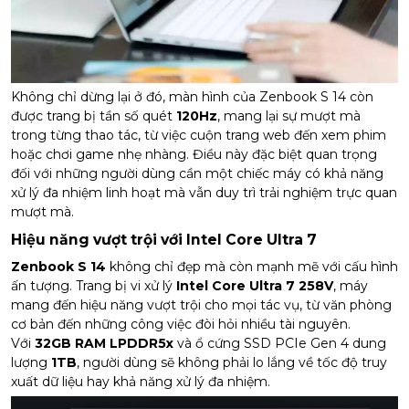
Không chỉ dừng lại ở đó, màn hình của Zenbook S 14 còn
được trang bị tần số quét
120Hz
, mang lại sự mượt mà
trong từng thao tác, từ việc cuộn trang web đến xem phim
hoặc chơi game nhẹ nhàng. Điều này đặc biệt quan trọng
đối với những người dùng cần một chiếc máy có khả năng
xử lý đa nhiệm linh hoạt mà vẫn duy trì trải nghiệm trực quan
mượt mà.
Hiệu năng vượt trội với Intel Core Ultra 7
Zenbook S 14
không chỉ đẹp mà còn mạnh mẽ với cấu hình
ấn tượng. Trang bị vi xử lý
Intel Core Ultra 7 258V
, máy
mang đến hiệu năng vượt trội cho mọi tác vụ, từ văn phòng
cơ bản đến những công việc đòi hỏi nhiều tài nguyên.
Với
32GB RAM LPDDR5x
và ổ cứng SSD PCIe Gen 4 dung
lượng
1TB
, người dùng sẽ không phải lo lắng về tốc độ truy
xuất dữ liệu hay khả năng xử lý đa nhiệm.