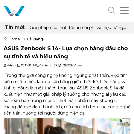
Tin mới:
Giải pháp cấu hình tối ưu chi phí và hiệu năng
cho phòng net hiện đại với AMD Ryzen 7
5700G, 5700X và Radeon RX 6500XT, 7600
Home
Bài đăng
8GB
ASUS Zenbook S 14- Lựa chọn hàng đầu cho sự tinh tế và hiệu năng
ASUS Zenbook S 14- Lựa chọn hàng đầu cho
sự tinh tế và hiệu năng
Admin
12 TH12 24
1 năm trước
38,208 Views
Trong thế giới công nghệ không ngừng phát triển, việc tìm
kiếm một chiếc laptop cân bằng giữa thiết kế, hiệu năng và
tính di động là một thách thức lớn.
ASUS
Zenbook S 14 đã
xuất hiện như một giải pháp lý tưởng cho những ai yêu cầu
sự hoàn hảo trong mọi chi tiết. Sản phẩm này không chỉ
mang đến vẻ đẹp thanh lịch, mà còn tích hợp các công nghệ
tiên tiến, hướng tới người dùng hiện đại.