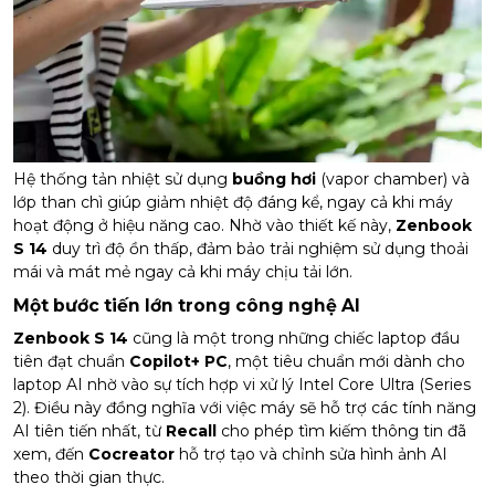
Hệ thống tản nhiệt sử dụng
buồng hơi
(vapor chamber) và
lớp than chì giúp giảm nhiệt độ đáng kể, ngay cả khi máy
hoạt động ở hiệu năng cao. Nhờ vào thiết kế này,
Zenbook
S 14
duy trì độ ồn thấp, đảm bảo trải nghiệm sử dụng thoải
mái và mát mẻ ngay cả khi máy chịu tải lớn.
Một bước tiến lớn trong công nghệ AI
Zenbook S 14
cũng là một trong những chiếc laptop đầu
tiên đạt chuẩn
Copilot+ PC
, một tiêu chuẩn mới dành cho
laptop AI nhờ vào sự tích hợp vi xử lý Intel Core Ultra (Series
2). Điều này đồng nghĩa với việc máy sẽ hỗ trợ các tính năng
AI tiên tiến nhất, từ
Recall
cho phép tìm kiếm thông tin đã
xem, đến
Cocreator
hỗ trợ tạo và chỉnh sửa hình ảnh AI
theo thời gian thực.