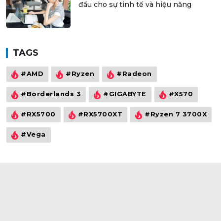
ASUS Zenbook S 14- Lựa chọn hàng
đầu cho sự tinh tế và hiệu năng
TAGS
#AMD
#Ryzen
#Radeon
#Borderlands 3
#GIGABYTE
#X570
#RX5700
#RX5700XT
#Ryzen 7 3700X
#Vega