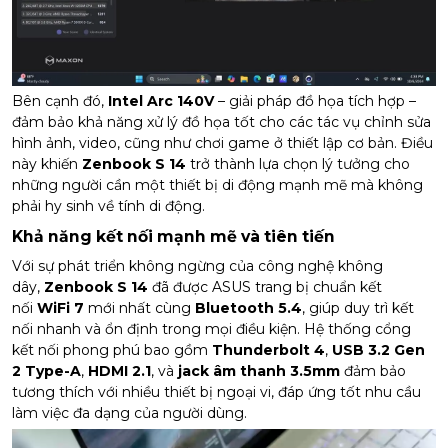
Bên cạnh đó,
Intel Arc 140V
– giải pháp đồ họa tích hợp –
đảm bảo khả năng xử lý đồ họa tốt cho các tác vụ chỉnh sửa
hình ảnh, video, cũng như chơi game ở thiết lập cơ bản. Điều
này khiến
Zenbook S 14
trở thành lựa chọn lý tưởng cho
những người cần một thiết bị di động mạnh mẽ mà không
phải hy sinh về tính di động.
Khả năng kết nối mạnh mẽ và tiên tiến
Với sự phát triển không ngừng của công nghệ không
dây,
Zenbook S 14
đã được ASUS trang bị chuẩn kết
nối
WiFi 7
mới nhất cùng
Bluetooth 5.4
, giúp duy trì kết
nối nhanh và ổn định trong mọi điều kiện. Hệ thống cổng
kết nối phong phú bao gồm
Thunderbolt 4
,
USB 3.2 Gen
2 Type-A
,
HDMI 2.1
, và
jack âm thanh 3.5mm
đảm bảo
tương thích với nhiều thiết bị ngoại vi, đáp ứng tốt nhu cầu
làm việc đa dạng của người dùng.