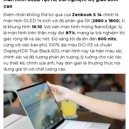
cao
Điểm nhấn không thể bỏ qua của
Zenbook S 14
chính là
màn hình OLED 14 inch với độ phân giải 3K (
2880 x 1800
), tỉ
lệ khung hình
16:10
. Với viền màn hình mỏng NanoEdge, tỷ
lệ màn hình trên thân máy đạt
87%
, mang lại trải nghiệm thị
giác rộng rãi và sắc nét. Độ sáng tối đa lên đến
600 nits
,
cùng với việc bao phủ 100% dải màu DCI-P3 và chuẩn
DisplayHDR True Black 600, màn hình này tái hiện màu sắc
chính xác và độ tương phản ấn tượng, lý tưởng cho các tác
vụ thiết kế, chỉnh sửa ảnh, hay đơn giản là thưởng thức nội
dung giải trí với chất lượng cao.