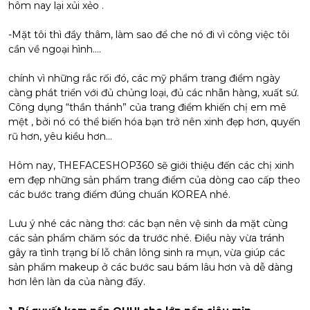
hôm nay lại xủi xẻo .
-Mặt tôi thì đầy thâm, làm sao để che nó đi vì công việc tôi
cần về ngoại hình….
chính vì những rắc rối đó, các mỹ phẩm trang điểm ngày
càng phát triển với đủ chủng loại, đủ các nhãn hàng, xuất sứ.
Công dụng “thần thánh” của trang điểm khiến chị em mê
mệt , bởi nó có thể biến hóa bạn trở nên xinh đẹp hơn, quyến
rũ hơn, yêu kiều hơn…
Hôm nay, THEFACESHOP360 sẽ giới thiệu đến các chị xinh
em đẹp những sản phẩm trang điểm của dòng cao cấp theo
các bước trang điểm đúng chuẩn KOREA nhé.
Lưu ý nhé các nàng thơ: các bạn nên vệ sinh da mặt cùng
các sản phẩm chăm sóc da trước nhé. Điều này vừa tránh
gây ra tình trạng bí lỗ chân lông sinh ra mụn, vừa giúp các
sản phẩm makeup ở các bước sau bám lâu hơn và dễ dàng
hơn lên làn da của nàng đấy.