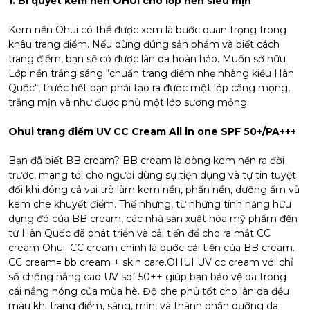
1. Bí quyết kem nền OHUI cho lớp nền siêu mịn
Kem nền Ohui có thể được xem là bước quan trọng trong
khâu trang điểm. Nếu dùng đúng sản phẩm và biết cách
trang điểm, bạn sẽ có được làn da hoàn hảo. Muốn sở hữu
Lớp nền trắng sáng “chuẩn trang điểm nhẹ nhàng kiểu Hàn
Quốc“, trước hết bạn phải tạo ra được một lớp căng mọng,
trắng mịn và như được phủ một lớp sương mỏng.
Ohui trang điểm UV CC Cream All in one SPF 50+/PA+++
Bạn đã biết BB cream? BB cream là dòng kem nền ra đời
trước, mang tới cho người dùng sự tiện dụng và tự tin tuyệt
đối khi đóng cả vai trò làm kem nền, phấn nền, dưỡng ẩm và
kem che khuyết điểm. Thế nhưng, từ những tính năng hữu
dụng đó của BB cream, các nhà sản xuất hóa mỹ phẩm đến
từ Hàn Quốc đã phát triển và cải tiến để cho ra mắt CC
cream Ohui. CC cream chính là bước cải tiến của BB cream.
CC cream= bb cream + skin care.OHUI UV cc cream với chỉ
số chống nắng cao UV spf 50++ giúp bạn bảo vệ da trong
cái nắng nóng của mùa hè. Độ che phủ tốt cho làn da đều
màu khi trang điểm, sáng, mịn, và thành phần dưỡng da