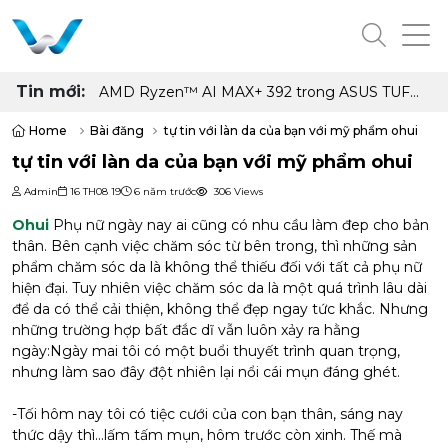
Tin mới:
AMD Ryzen™ AI MAX+ 392 trong ASUS TUF
Gaming A14 có gì đặc biệt, hiệu năng ra sao
Home
Bài đăng
tự tin với làn da của bạn với mỹ phẩm ohui
tự tin với làn da của bạn với mỹ phẩm ohui
Admin
16 TH08 19
6 năm trước
306 Views
Ohui
Phụ nữ ngày nay ai cũng có nhu cầu làm đep cho bản
thân. Bên cạnh việc chăm sóc từ bên trong, thì những sản
phẩm chăm sóc da là không thể thiếu đối với tất cả phụ nữ
hiện đại. Tuy nhiên việc chăm sóc da là một quá trình lâu dài
để da có thể cải thiện, không thể đẹp ngay tức khắc. Nhưng
những trường hợp bất đắc dĩ vẫn luôn xảy ra hằng
ngày:Ngày mai tôi có một buổi thuyết trình quan trọng,
nhưng làm sao đây đột nhiên lại nổi cái mụn đáng ghét.
-Tối hôm nay tôi có tiệc cưới của con bạn thân, sáng nay
thức dậy thì…lấm tấm mụn, hôm trước còn xinh. Thế mà