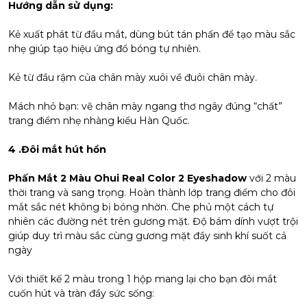
Hướng dẫn sử dụng:
Kẻ xuất phát từ đầu mắt, dùng bút tán phấn để tạo màu sắc
nhẹ giúp tạo hiệu ứng đổ bóng tự nhiên.
Kẻ từ đầu rậm của chân mày xuôi về đuôi chân mày.
Mách nhỏ bạn: vẽ chân mày ngang thơ ngây đúng “chất”
trang điểm nhẹ nhàng kiểu Hàn Quốc.
4 .Đôi mắt hút hồn
Phấn Mắt 2 Màu Ohui Real Color 2 Eyeshadow
với 2 màu
thời trang và sang trọng. Hoàn thành lớp trang điểm cho đôi
mắt sắc nét không bị bóng nhờn. Che phủ một cách tự
nhiên các đường nét trên gương mặt. Độ bám dính vượt trội
giúp duy trì màu sắc cùng gương mặt đầy sinh khí suốt cả
ngày
Với thiết kế 2 màu trong 1 hộp mang lại cho bạn đôi mắt
cuốn hút và tràn đầy sức sống: