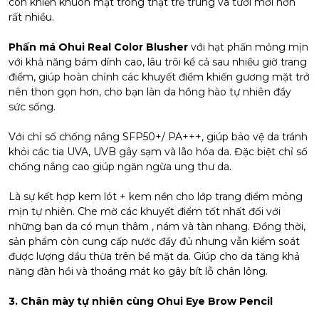
còn khiến khuôn mặt trong thật trẻ trung và tươi mới hơn
rất nhiều.
Phấn má Ohui Real Color Blusher
với hạt phấn mỏng mịn
với khả năng bám dính cao, lâu trôi kể cả sau nhiều giờ trang
điểm, giúp hoàn chỉnh các khuyết điểm khiến gương mặt trở
nên thon gọn hơn, cho bạn làn da hồng hào tự nhiên đầy
sức sống.
Với chỉ số chống nắng SFP50+/ PA+++, giúp bảo vệ da tránh
khỏi các tia UVA, UVB gây sạm và lão hóa da. Đặc biệt chỉ số
chống nắng cao giúp ngăn ngừa ung thư da.
Là sự kết hợp kem lót + kem nền cho lớp trang điểm mỏng
mịn tự nhiên. Che mờ các khuyết điểm tốt nhất đối với
những bạn da có mụn thâm , nám và tàn nhang. Đồng thời,
sản phẩm còn cung cấp nước đầy đủ nhưng vẫn kiểm soát
được lượng dầu thừa trên bề mặt da. Giúp cho da tăng khả
năng đàn hồi và thoáng mát ko gây bít lỗ chân lông.
3. Chân mày tự nhiên cùng Ohui Eye Brow Pencil