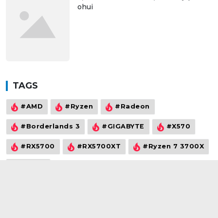
ohui
TAGS
#AMD
#Ryzen
#Radeon
#Borderlands 3
#GIGABYTE
#X570
#RX5700
#RX5700XT
#Ryzen 7 3700X
#Vega