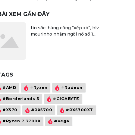
gaming
BÀI XEM GẦN ĐÂY
tin sốc: hàng công “xếp xó”, hlv
mourinho nhắm ngòi nổ số 1
của dortmund
TAGS
#AMD
#Ryzen
#Radeon
#Borderlands 3
#GIGABYTE
#X570
#RX5700
#RX5700XT
#Ryzen 7 3700X
#Vega