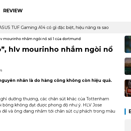
REVIEW
S TUF Gaming A14 có gì đặc biệt, hiệu năng ra sao
 hlv mourinho nhắm ngòi nổ số 1 của dortmund
xó”, hlv mourinho nhắm ngòi nổ
ws
nguyên nhân là do hàng công không còn hiệu quả.
nghỉ dưỡng thương, các chân sút khác của Tottenham
đội bóng không đạt được phong độ như ý. HLV Jose
ấn đề và ông đang nhắm tới chân sút cự phách trong màu