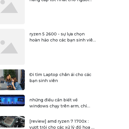
dùng
ryzen 5 2600 - sự lựa chọn
hoàn hảo cho các bạn sinh viên
đồ họa
Đi tìm Laptop chân ái cho các
bạn sinh viên
những điều cần biết về
windows chạy trên arm, chỉ
chạy được một số ứng dụng 32
bit
[review] amd ryzen 7 1700x :
vượt trội cho các xử lý đồ họa và