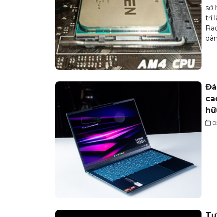
sở 
trí
Rad
dân
Đá
ca
hữ
0
Tư