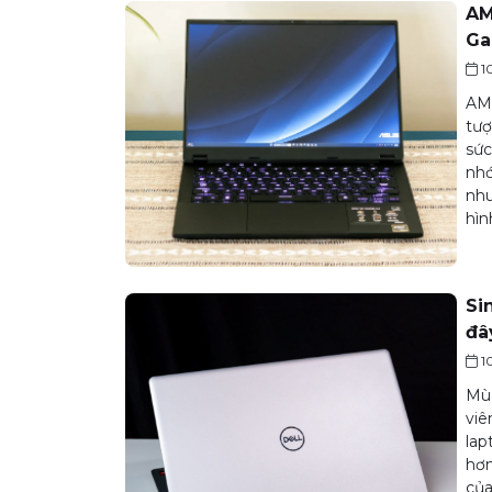
AM
Ga
1
AMD
tượ
sức
nhớ
nhu
hìn
Si
đâ
1
Mùa
viê
lap
hơn
của