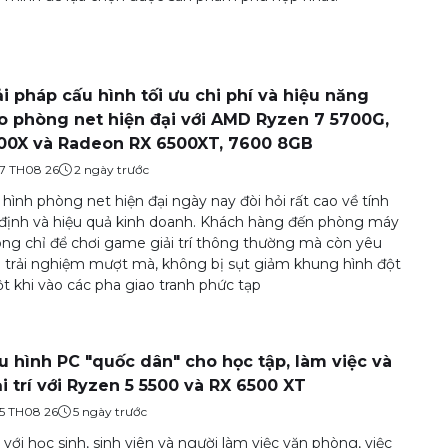
ải pháp cấu hình tối ưu chi phí và hiệu năng
o phòng net hiện đại với AMD Ryzen 7 5700G,
00X và Radeon RX 6500XT, 7600 8GB
7 TH08 26
2 ngày trước
hình phòng net hiện đại ngày nay đòi hỏi rất cao về tính
định và hiệu quả kinh doanh. Khách hàng đến phòng máy
ng chỉ để chơi game giải trí thông thường mà còn yêu
 trải nghiệm mượt mà, không bị sụt giảm khung hình đột
t khi vào các pha giao tranh phức tạp
u hình PC "quốc dân" cho học tập, làm việc và
ải trí với Ryzen 5 5500 và RX 6500 XT
5 TH08 26
5 ngày trước
 với học sinh, sinh viên và người làm việc văn phòng, việc