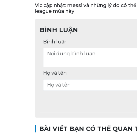
vic cập nhật: messi và những lý do có thể khiến barca không thể vô địch champions
league mùa này
BÌNH LUẬN
Bình luận
Họ và tên
BÀI VIẾT BẠN CÓ THỂ QUAN