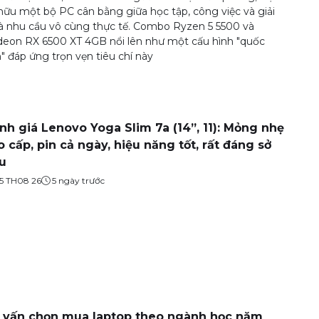
hữu một bộ PC cân bằng giữa học tập, công việc và giải
 là nhu cầu vô cùng thực tế. Combo Ryzen 5 5500 và
eon RX 6500 XT 4GB nổi lên như một cấu hình "quốc
" đáp ứng trọn vẹn tiêu chí này
nh giá Lenovo Yoga Slim 7a (14”, 11): Mỏng nhẹ
o cấp, pin cả ngày, hiệu năng tốt, rất đáng sở
u
5 TH08 26
5 ngày trước
 vấn chọn mua laptop theo ngành học năm