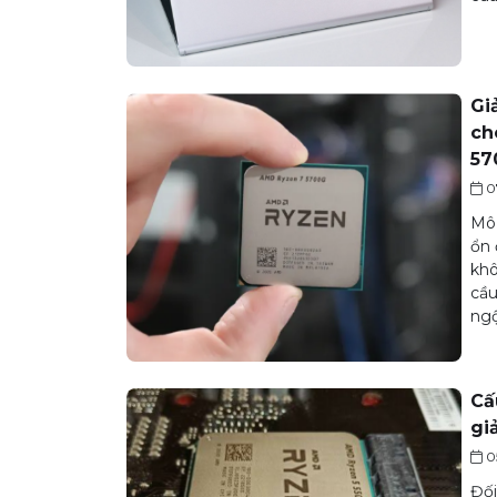
Gi
ch
57
0
Mô 
ổn 
khô
cầu
ngộ
Cấ
gi
0
Đối