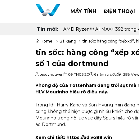
MÁY TÍNH
ĐIỆN THOẠI
Tin mới:
AMD Ryzen™ AI MAX+ 392 trong ASU
Home
Bài đăng
tin sốc: hàng công “xếp xó”,
tin sốc: hàng công “xếp 
số 1 của dortmund
teddynguyen
09 TH05 20
6 năm trước
298 Vie
Phong độ của Tottenham đang trồi sụt mà 
HLV Mourinho hiểu rõ điều này.
Trong khi Harry Kane và Son Hyung-min đang 
cũng không thể hiện được gì nhiều khiến cho 
Mourinho trong nỗ lực vực dậy Spurs hiểu rõ v
áo Dortmund.
Xem chi tiết:
https://ad.yo88.win