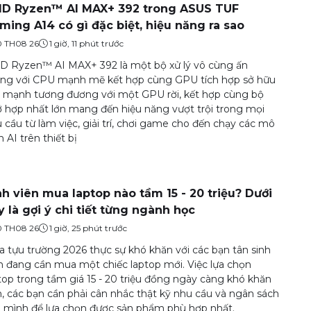
D Ryzen™ AI MAX+ 392 trong ASUS TUF
ming A14 có gì đặc biệt, hiệu năng ra sao
0 TH08 26
1 giờ, 11 phút trước
 Ryzen™ AI MAX+ 392 là một bộ xử lý vô cùng ấn
ng với CPU mạnh mẽ kết hợp cùng GPU tích hợp sở hữu
 mạnh tương đương với một GPU rời, kết hợp cùng bộ
 hợp nhất lớn mang đến hiệu năng vượt trội trong mọi
 cầu từ làm việc, giải trí, chơi game cho đến chạy các mô
h AI trên thiết bị
nh viên mua laptop nào tầm 15 - 20 triệu? Dưới
y là gợi ý chi tiết từng ngành học
0 TH08 26
1 giờ, 25 phút trước
 tựu trường 2026 thực sự khó khăn với các bạn tân sinh
n đang cần mua một chiếc laptop mới. Việc lựa chọn
top trong tầm giá 15 - 20 triệu đồng ngày càng khó khăn
, các bạn cần phải cân nhắc thật kỹ nhu cầu và ngân sách
 mình để lựa chọn được sản phẩm phù hợp nhất.