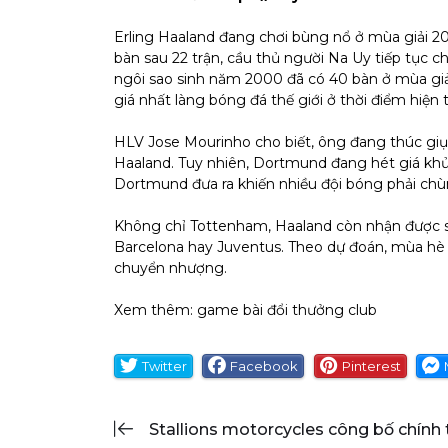
Erling Haaland đang chơi bùng nổ ở mùa giải 20
bàn sau 22 trận, cầu thủ người Na Uy tiếp tục c
ngôi sao sinh năm 2000 đã có 40 bàn ở mùa giả
giá nhất làng bóng đá thế giới ở thời điểm hiện t
HLV Jose Mourinho cho biết, ông đang thúc giục 
Haaland. Tuy nhiên, Dortmund đang hét giá khủ
Dortmund đưa ra khiến nhiều đội bóng phải chùn 
Không chỉ Tottenham, Haaland còn nhận được sự 
Barcelona hay Juventus. Theo dự đoán, mùa hè 
chuyển nhượng.
Xem thêm:
game bài đổi thưởng club
Twitter
Facebook
Pinterest
stallions motorcycles công bố chính