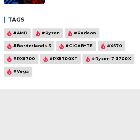
TAGS
#AMD
#Ryzen
#Radeon
#Borderlands 3
#GIGABYTE
#X570
#RX5700
#RX5700XT
#Ryzen 7 3700X
#Vega
©2021
wowtech.vn
. All rights reserved