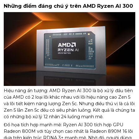
Những điểm đáng chú ý trên AMD Ryzen AI 300
Hiệu năng ấn tượng: AMD Ryzen AI 300 là bộ xử lý đầu tiên
của AMD có 2 loại lõi khác nhau với lõi hiệu năng cao Zen 5
và lõi tiết kiệm năng lượng Zen 5c. Nhưng điều thú vị là cả lõi
Zen 5 lẫn Zen 5c đều có siêu phân luồng. Kết quả là chúng ta
có những bộ xử lý 12 nhân 24 luồng mạnh mẽ.
Đồ họa tích hợp mạnh mẽ: Ryzen AI 300 tích hợp GPU
Radeon 800M với tùy chọn cao nhất là Radeon 890M 16 lõi
dựa trên kiến trúc RDNA 3+ mạnh mẽ. Nhờ đó, người dùng