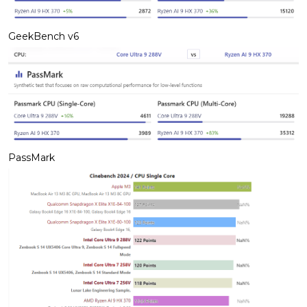
GeekBench v6
PassMark