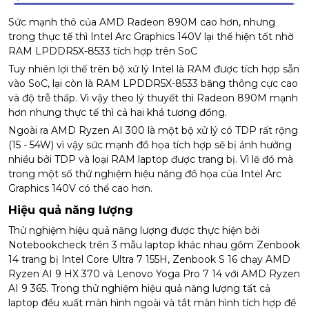
Sức mạnh thô của AMD Radeon 890M cao hơn, nhưng
trong thực tế thì Intel Arc Graphics 140V lại thể hiện tốt nhờ
RAM LPDDR5X-8533 tích hợp trên SoC
Tuy nhiên lợi thế trên bộ xử lý Intel là RAM được tích hợp sẵn
vào SoC, lại còn là RAM LPDDR5X-8533 băng thông cực cao
và độ trễ thấp. Vì vậy theo lý thuyết thì Radeon 890M mạnh
hơn nhưng thực tế thì cả hai khá tương đồng.
Ngoài ra AMD Ryzen AI 300 là một bộ xử lý có TDP rất rộng
(15 - 54W) vì vậy sức mạnh đồ họa tích hợp sẽ bị ảnh hưởng
nhiều bởi TDP và loại RAM laptop được trang bị. Vì lẽ đó mà
trong một số thử nghiệm hiệu năng đồ họa của Intel Arc
Graphics 140V có thể cao hơn.
Hiệu quả năng lượng
Thử nghiệm hiệu quả năng lượng được thực hiện bởi
Notebookcheck trên 3 mẫu laptop khác nhau gồm Zenbook
14 trang bị Intel Core Ultra 7 155H, Zenbook S 16 chạy AMD
Ryzen AI 9 HX 370 và Lenovo Yoga Pro 7 14 với AMD Ryzen
AI 9 365. Trong thử nghiệm hiệu quả năng lượng tất cả
laptop đều xuất màn hình ngoài và tắt màn hình tích hợp để