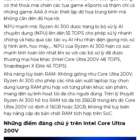
có thể thoải mái chiến các tựa game eSports và thậm chí cả
những game AAA ở mức thiết lập đồ họa trung bình mà
không cần đến đồ họa rời.
NPU mạnh mẽ: Ryzen AI 300 được trang bị bộ xử lý AI
chuyên dụng (NPU) lên đến 55 TOPS cho phép xử lý nhanh
chóng và hiệu quả các tác vụ AI như nhận diện giọng nói, xử
lý hình ảnh, học máy,... NPU của Ryzen AI 300 hiện có sức
mạnh tính toán lớn nhất khi so với các bộ xử lý đã được
thương mại hóa khác (Intel Core Ultra 200V 48 TOPS,
Snapdragon X Elite 45 TOPS).
Khả năng tùy biến RAM: Không giống như Core Ultra 200V,
Ryzen AI 300 cho phép các nhà sản xuất laptop tùy chọn
dung lượng RAM phù hợp với từng phân khúc sản phẩm,
mang đến sự linh hoạt tối đa cho người dùng. Trên lý thuyết
Ryzen AI 300 hỗ trợ RAM tối đa tới 256GB trong khi đó Core
Ultra 200V cố định ở 16GB hoặc 32GB, không thể tuỳ biến
hay nâng cấp do bản chất RAM tích hợp trên SoC.
Những điểm đáng chú ý trên Intel Core Ultra
200V