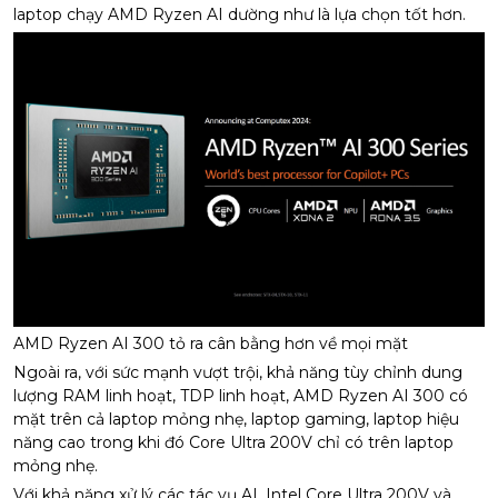
laptop chạy AMD Ryzen AI dường như là lựa chọn tốt hơn.
AMD Ryzen AI 300 tỏ ra cân bằng hơn về mọi mặt
Ngoài ra, với sức mạnh vượt trội, khả năng tùy chỉnh dung
lượng RAM linh hoạt, TDP linh hoạt, AMD Ryzen AI 300 có
mặt trên cả laptop mỏng nhẹ, laptop gaming, laptop hiệu
năng cao trong khi đó Core Ultra 200V chỉ có trên laptop
mỏng nhẹ.
Với khả năng xử lý các tác vụ AI, Intel Core Ultra 200V và