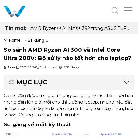
Tin mới:
AMD Ryzen™ AI MAX+ 392 trong ASUS TUF
Gaming A14 có gì đặc biệt, hiệu năng ra sao
Home
Bài đăng
So sánh AMD Ryzen AI 300 và Intel Core Ultra 200V: Bộ xử lý nào tốt
So sánh AMD Ryzen AI 300 và Intel Core
Ultra 200V: Bộ xử lý nào tốt hơn cho laptop?
Aiden
23 TH10 24
1 năm trước
816 Views
MỤC LỤC
Cả hai đều được trang bị những công nghệ tiên tiến hứa hẹn
mang đến làn gió mới cho thị trường laptop, nhưng nếu đặt
lên bàn cân thì đây sẽ là lựa chọn tốt hơn, toàn diện hơn, hợp
lý hơn. Chúng ta cùng tìm hiểu nhé.
So găng về mặt kỹ thuật