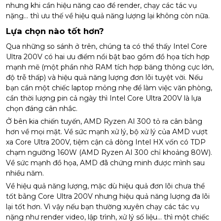
nhưng khi cần hiệu năng cao để render, chạy các tác vụ
nặng… thì ưu thế về hiệu quả năng lượng lại không còn nữa.
Lựa chọn nào tốt hơn?
Qua những so sánh ở trên, chúng ta có thể thấy Intel Core
Ultra 200V có hai ưu điểm nổi bật bao gồm đồ họa tích hợp
mạnh mẽ (một phần nhờ RAM tích hợp băng thông cực lớn,
độ trễ thấp) và hiệu quả năng lượng đơn lõi tuyệt vời. Nếu
bạn cần một chiếc laptop mỏng nhẹ để làm việc văn phòng,
cần thời lượng pin cả ngày thì Intel Core Ultra 200V là lựa
chọn đáng cân nhắc.
Ở bên kia chiến tuyến, AMD Ryzen AI 300 tỏ ra cân bằng
hơn về mọi mặt. Về sức mạnh xử lý, bộ xử lý của AMD vượt
xa Core Ultra 200V, tiệm cận cả dòng Intel HX vốn có TDP
chạm ngưỡng 160W (AMD Ryzen AI 300 chỉ khoảng 80W).
Về sức mạnh đồ họa, AMD đã chứng minh được mình sau
nhiều năm.
Về hiệu quả năng lượng, mặc dù hiệu quả đơn lõi chưa thể
tốt bằng Core Ultra 200V nhưng hiệu quả năng lượng đa lõi
lại tốt hơn. Vì vậy nếu bạn thường xuyên chạy các tác vụ
nặng như render video, lập trình, xử lý số liệu… thì một chiếc