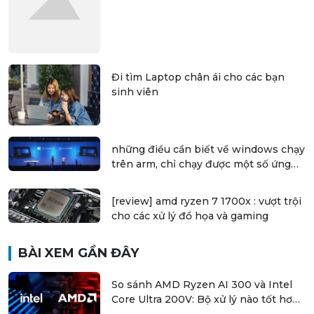
Đi tìm Laptop chân ái cho các bạn
sinh viên
những điều cần biết về windows chạy
trên arm, chỉ chạy được một số ứng
dụng 32 bit
[review] amd ryzen 7 1700x : vượt trội
cho các xử lý đồ họa và gaming
BÀI XEM GẦN ĐÂY
So sánh AMD Ryzen AI 300 và Intel
Core Ultra 200V: Bộ xử lý nào tốt hơn
cho laptop?