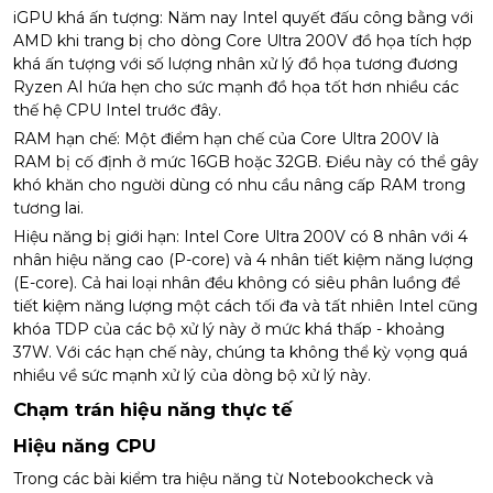
iGPU khá ấn tượng: Năm nay Intel quyết đấu công bằng với
AMD khi trang bị cho dòng Core Ultra 200V đồ họa tích hợp
khá ấn tượng với số lượng nhân xử lý đồ họa tương đương
Ryzen AI hứa hẹn cho sức mạnh đồ họa tốt hơn nhiều các
thế hệ CPU Intel trước đây.
RAM hạn chế: Một điểm hạn chế của Core Ultra 200V là
RAM bị cố định ở mức 16GB hoặc 32GB. Điều này có thể gây
khó khăn cho người dùng có nhu cầu nâng cấp RAM trong
tương lai.
Hiệu năng bị giới hạn: Intel Core Ultra 200V có 8 nhân với 4
nhân hiệu năng cao (P-core) và 4 nhân tiết kiệm năng lượng
(E-core). Cả hai loại nhân đều không có siêu phân luồng để
tiết kiệm năng lượng một cách tối đa và tất nhiên Intel cũng
khóa TDP của các bộ xử lý này ở mức khá thấp - khoảng
37W. Với các hạn chế này, chúng ta không thể kỳ vọng quá
nhiều về sức mạnh xử lý của dòng bộ xử lý này.
Chạm trán hiệu năng thực tế
Hiệu năng CPU
Trong các bài kiểm tra hiệu năng từ Notebookcheck và