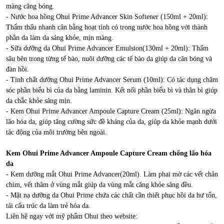
màng căng bóng.
- Nước hoa hồng Ohui Prime Advancer Skin Softener (150ml + 20ml):
Thẩm thấu nhanh cân bằng hoạt tính có trong nước hoa hồng với thành
phần da làm da sáng khỏe, mịn màng.
- Sữa dưỡng da Ohui Prime Advancer Emulsion(130ml + 20ml): Thấm
sâu bên trong từng tế bào, nuôi dưỡng các tế bào da giúp da căn bóng và
đàn hồi.
- Tinh chất dưỡng Ohui Prime Advancer Serum (10ml): Có tác dụng chăm
sóc phần biểu bì của da bằng laminin. Kết nối phần biểu bì và thân bì giúp
da chắc khỏe sáng mịn.
- Kem Ohui Prime Advancer Ampoule Capture Cream (25ml): Ngăn ngừa
lão hóa da, giúp tăng cường sức đề kháng của da, giúp da khỏe mạnh dưới
tác động của môi trường bên ngoài.
Kem Ohui Prime Advancer Ampoule Capture Cream chống lão hóa
da
- Kem dưỡng mắt Ohui Prime Advancer(20ml). Làm phai mờ các vết chân
chim, vết thâm ở vùng mắt giúp da vùng mắt căng khỏe sáng đều.
- Mặt nạ dưỡng da Ohui Prime chứa các chất cần thiết phục hồi da hư tổn,
tái cấu trúc da làm trẻ hóa da.
Liên hệ ngay với mỹ phẩm Ohui theo website: