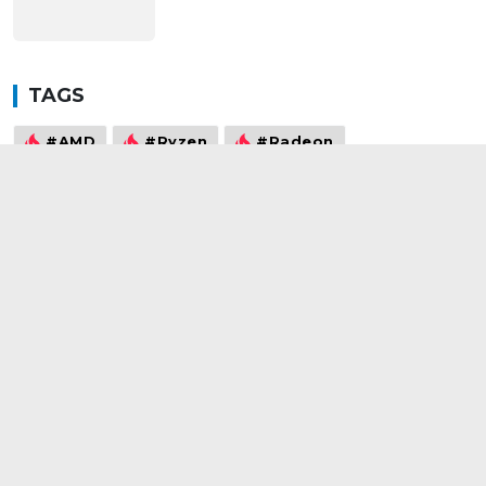
TAGS
#AMD
#Ryzen
#Radeon
#Borderlands 3
#GIGABYTE
#X570
#RX5700
#RX5700XT
#Ryzen 7 3700X
#Vega
©2021
wowtech.vn
. All rights reserved