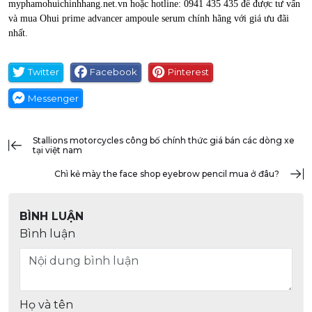
myphamohuichinhhang.net.vn hoặc hotline: 0941 435 435 để được tư vấn
và mua Ohui prime advancer ampoule serum chính hãng với giá ưu đãi
nhất.
Twitter
Facebook
Pinterest
Messenger
stallions motorcycles công bố chính thức giá bán các dòng xe
tại việt nam
chì kẻ mày the face shop eyebrow pencil mua ở đâu?
BÌNH LUẬN
Bình luận
Họ và tên