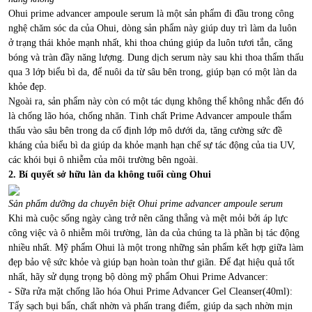
Ohui prime advancer ampoule serum là một sản phẩm đi đầu trong công
nghệ chăm sóc da của Ohui, dòng sản phẩm này giúp duy trì làm da luôn
ở trạng thái khỏe mạnh nhất, khi thoa chúng giúp da luôn tươi tắn, căng
bóng và tràn đầy năng lượng. Dung dịch serum này sau khi thoa thẩm thấu
qua 3 lớp biểu bì da, để nuôi da từ sâu bên trong, giúp bạn có một làn da
khỏe đẹp.
Ngoài ra, sản phẩm này còn có một tác dụng không thể không nhắc đến đó
là chống lão hóa, chống nhăn. Tinh chất Prime Advancer ampoule thẩm
thấu vào sâu bên trong da cố định lớp mô dưới da, tăng cường sức đề
kháng của biểu bì da giúp da khỏe mạnh hạn chế sự tác động của tia UV,
các khói bụi ô nhiễm của môi trường bên ngoài.
2. Bí quyết sở hữu làn da không tuổi cùng Ohui
Sản phẩm dưỡng da chuyên biệt Ohui prime advancer ampoule serum
Khi mà cuộc sống ngày càng trở nên căng thẳng và mệt mỏi bởi áp lực
công việc và ô nhiễm môi trường, làn da của chúng ta là phần bị tác động
nhiều nhất. Mỹ phẩm Ohui là một trong những sản phẩm kết hợp giữa làm
đẹp bảo vệ sức khỏe và giúp bạn hoàn toàn thư giãn. Để đạt hiệu quả tốt
nhất, hãy sử dụng trọng bộ dòng mỹ phẩm Ohui Prime Advancer:
- Sữa rửa mặt chống lão hóa Ohui Prime Advancer Gel Cleanser(40ml):
Tẩy sạch bụi bẩn, chất nhờn và phấn trang điểm, giúp da sạch nhờn mịn