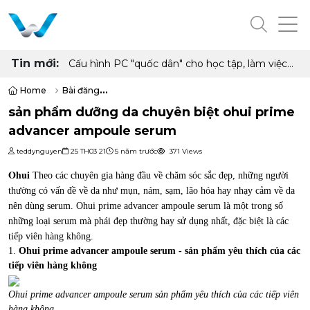
Tin mới:
Cấu hình PC "quốc dân" cho học tập, làm việc
và giải trí với Ryzen 5 5500 và RX 6500 XT
Home
Bài đăng
sản phẩm dưỡng da chuyên biệt ohui prime advancer ampoule ser
sản phẩm dưỡng da chuyên biệt ohui prime
advancer ampoule serum
teddynguyen
25 TH03 21
5 năm trước
371 Views
Ohui
Theo các chuyên gia hàng đầu về chăm sóc sắc đẹp, những người
thường có vấn đề về da như mụn, nám, sạm, lão hóa hay nhạy cảm về da
nên dùng serum. Ohui prime advancer ampoule serum là một trong số
những loại serum mà phái đẹp thường hay sử dụng nhất, đặc biệt là các
tiếp viên hàng không.
1.
Ohui prime advancer ampoule serum - sản phẩm yêu thích của các
tiếp viên hàng không
Ohui prime advancer ampoule serum sản phẩm yêu thích của các tiếp viên
hàng không