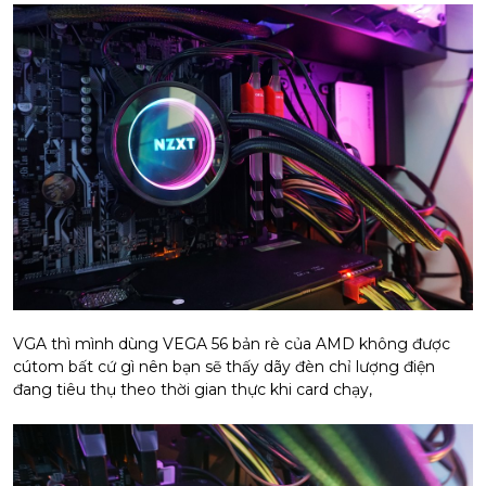
VGA thì mình dùng VEGA 56 bản rè của AMD không được
cútom bất cứ gì nên bạn sẽ thấy dãy đèn chỉ lượng điện
đang tiêu thụ theo thời gian thực khi card chạy,