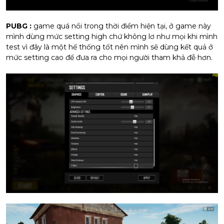
PUBG :
game quá nổi trong thời điểm hiện tại, ở game này
mình dùng mức setting high chứ không lơ như mọi khi mình
test vì đây là một hế thống tốt nên mình sẽ dùng kết quả ở
mức setting cao để đưa ra cho mọi người tham khả đễ hơn.