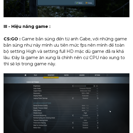
III - Hiệu năng game :
CS:GO :
Game bắn súng đến từ anh Gabe, với những game
bắn súng như này mình ưu tiên mức fps nên mình để toàn
bộ setting High và setting full HD mặc dù game đã ra khá
lâu. Đây là game ăn xung là chính nên cứ CPU nào xung to
thì sẽ lợi trong game này.