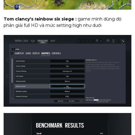
Tom clancy's rainbow six siege :
game mình dùng độ
phân giải full HD và mức setting high như dưới