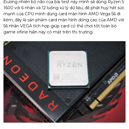
Đương nhiên bộ não của bài test này mình sẽ dùng Ryzen 5
1600 với 6 nhân và 12 luồng xử lý dữ liệu, để phát huy hết sức
mạnh của CPU mình dùng card màn hình AMD Vega 56 đi
kèm, đây là sản phẩm card màn hình dòng cao của AMD với
56 nhân VEGA tích hợp giúp card có thể chơi tốt toàn bộ
game ofline hiện nay có mặt trên thị trường.