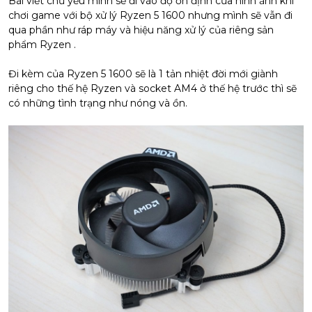
Bài viết chủ yếu mình sẽ đi vào độ ổn định của hình ảnh khi
chơi game với bộ xử lý Ryzen 5 1600 nhưng mình sẽ vẫn đi
qua phần như ráp máy và hiệu năng xử lý của riêng sản
phẩm Ryzen .
Đi kèm của Ryzen 5 1600 sẽ là 1 tản nhiệt đời mới giành
riêng cho thế hệ Ryzen và socket AM4 ở thế hệ trước thì sẽ
có những tình trạng như nóng và ồn.