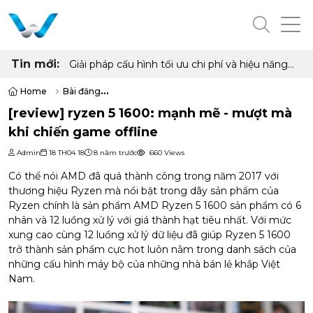
Tin mới:
Cấu hình PC "quốc dân" cho học tập, làm việc
và giải trí với Ryzen 5 5500 và RX 6500 XT
Home
Bài đăng
[review] ryzen 5 1600: mạnh mẽ - mượt mà khi chiến game offline
[review] ryzen 5 1600: mạnh mẽ - mượt mà
khi chiến game offline
Admin
18 TH04 18
8 năm trước
660 Views
Có thể nói AMD đã quá thành công trong năm 2017 với
thương hiệu Ryzen mà nổi bật trong dãy sản phẩm của
Ryzen chính là sản phẩm AMD Ryzen 5 1600 sản phẩm có 6
nhân và 12 luồng xử lý với giá thành hạt tiêu nhất. Với mức
xung cao cùng 12 luồng xử lý dữ liệu đã giúp Ryzen 5 1600
trở thành sản phẩm cực hot luôn nằm trong danh sách của
những cấu hình máy bộ của những nhà bán lẻ khắp Việt
Nam.