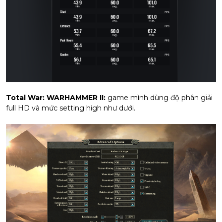
Total War: WARHAMMER II:
game mình dùng độ phân giải
full HD và mức setting high như dưới.