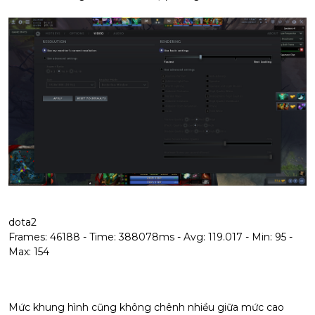
dota2
Frames: 46188 - Time: 388078ms - Avg: 119.017 - Min: 95 -
Max: 154
Mức khung hình cũng không chênh nhiều giữa mức cao