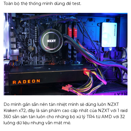
Toàn bộ thệ thống mình dùng để test.
Do mình gắn sẵn nên tản nhiệt mình sẽ dùng luôn NZXT
Kraken x72, đây là sản phẩm cao cấp nhất của NZXT với 1 raid
360 sẵn sàn tản luôn cho những bộ xử lý TR4 từ AMD với 32
luồng dữ liệu nhưng vẫn mát mẻ.