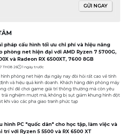
GỬI NGAY
 TÂM
ải pháp cấu hình tối ưu chi phí và hiệu năng
o phòng net hiện đại với AMD Ryzen 7 5700G,
00X và Radeon RX 6500XT, 7600 8GB
7 TH08 26
1 ngày trước
hình phòng net hiện đại ngày nay đòi hỏi rất cao về tính
định và hiệu quả kinh doanh. Khách hàng đến phòng máy
ng chỉ để chơi game giải trí thông thường mà còn yêu
 trải nghiệm mượt mà, không bị sụt giảm khung hình đột
t khi vào các pha giao tranh phức tạp
u hình PC "quốc dân" cho học tập, làm việc và
ải trí với Ryzen 5 5500 và RX 6500 XT