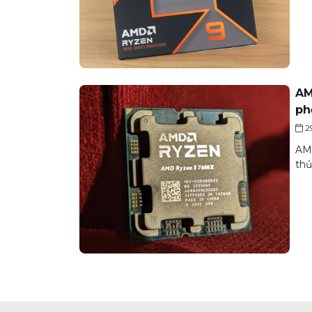
AM
ph
2
AMD
thủ