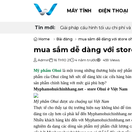
MÁY TÍNH
ĐIỆN THOẠI
Tin mới:
Giải pháp cấu hình tối ưu chi phí
Home
Bài đăng
mua sắm dễ dàng với store oh
mua sắm dễ dàng với stor
Admin
16 TH10 21
4 năm trước
459 Views
Mỹ phẩm Ohui
là một trong những thương hiệu mỹ phẩm
phẩm của Ohui cũng hết sức dễ dàng khi các cửa hàng bá
sản phẩm chính hãng với mức giá phù hợp?
Myphamohuichinhhang.net - store Ohui ở Việt Nam
Mỹ phẩm Ohui được ưa chuộng tại Việt Nam
Thực tế cho thấy tại thị trường hiện nay không khó để tì
đáng tin cậy hơn cả phải kể đến Myphamohuichinhhang.net
Nhiều khách hàng khi đến với Myphamohuichinhhang.net đều
nghiệm đa dạng các dòng sản phẩm mỹ phẩm chất lượng ca