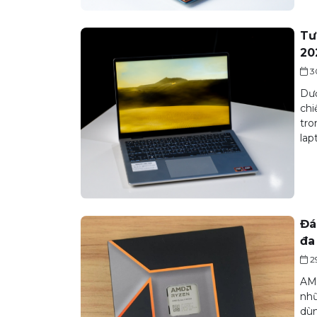
Tư
20
3
Dướ
chi
tro
lap
Đá
đa
2
AMD
nhữ
dùn