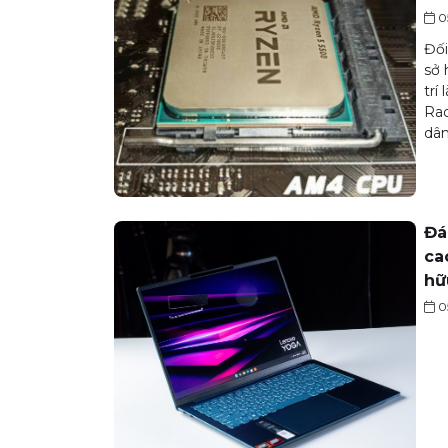
0
Đối
sở 
trí
Rad
dân
Đá
ca
hữ
0