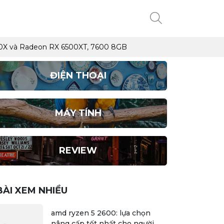
5700X và Radeon RX 6500XT, 7600 8GB
ĐIỆN THOẠI
MÁY TÍNH
REVIEW
BÀI XEM NHIỀU
amd ryzen 5 2600: lựa chọn
nâng cấp tốt nhất cho người