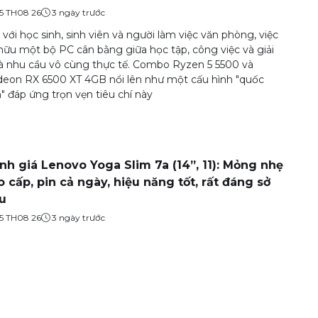
5 TH08 26
3 ngày trước
 với học sinh, sinh viên và người làm việc văn phòng, việc
hữu một bộ PC cân bằng giữa học tập, công việc và giải
 là nhu cầu vô cùng thực tế. Combo Ryzen 5 5500 và
eon RX 6500 XT 4GB nổi lên như một cấu hình "quốc
" đáp ứng trọn vẹn tiêu chí này
nh giá Lenovo Yoga Slim 7a (14”, 11): Mỏng nhẹ
o cấp, pin cả ngày, hiệu năng tốt, rất đáng sở
u
5 TH08 26
3 ngày trước