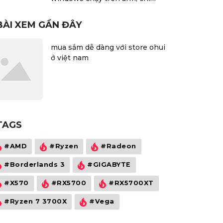
chạy được một số ứng dụng 32
bit
BÀI XEM GẦN ĐÂY
mua sắm dễ dàng với store ohui
ở việt nam
TAGS
#AMD
#Ryzen
#Radeon
#Borderlands 3
#GIGABYTE
#X570
#RX5700
#RX5700XT
#Ryzen 7 3700X
#Vega