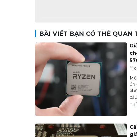
BÀI VIẾT BẠN CÓ THỂ QUAN
Gi
ch
57
0
Mô 
ổn 
khô
cầu
ngộ
Cấ
gi