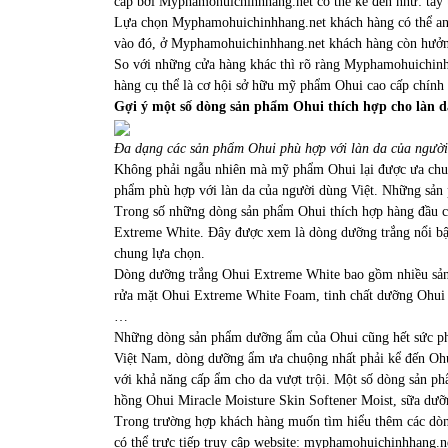
cấp bởi Myphamohuichinhhang.net có thể kể đến như: tẩy
Lựa chọn Myphamohuichinhhang.net khách hàng có thể an 
vào đó, ở Myphamohuichinhhang.net khách hàng còn hưởng
So với những cửa hàng khác thì rõ ràng Myphamohuichinhh
hàng cụ thể là cơ hội sở hữu mỹ phẩm Ohui cao cấp chính 
Gợi ý một số dòng sản phẩm Ohui thích hợp cho làn d
Đa dạng các sản phẩm Ohui phù hợp với làn da của người
Không phải ngẫu nhiên mà mỹ phẩm Ohui lại được ưa chu
phẩm phù hợp với làn da của người dùng Việt. Những sản 
Trong số những dòng sản phẩm Ohui thích hợp hàng đầu ch
Extreme White. Đây được xem là dòng dưỡng trắng nổi bật
chung lựa chọn.
Dòng dưỡng trắng Ohui Extreme White bao gồm nhiều sản 
rửa mặt Ohui Extreme White Foam, tinh chất dưỡng Ohu
…
Những dòng sản phẩm dưỡng ẩm của Ohui cũng hết sức phù 
Việt Nam, dòng dưỡng ẩm ưa chuộng nhất phải kể đến Ohu
với khả năng cấp ẩm cho da vượt trội. Một số dòng sản p
hồng Ohui Miracle Moisture Skin Softener Moist, sữa dư
Trong trường hợp khách hàng muốn tìm hiểu thêm các dòn
có thể trực tiếp truy cập website: myphamohuichinhhang.n