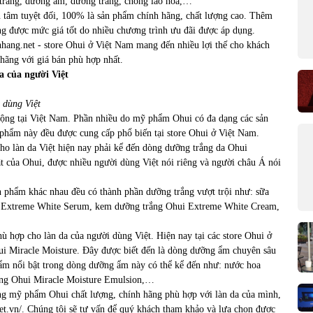
 trang, dưỡng ẩm, dưỡng trắng, chống lão hóa,…
tâm tuyệt đối, 100% là sản phẩm chính hãng, chất lượng cao. Thêm
 được mức giá tốt do nhiều chương trình ưu đãi được áp dụng.
ang.net - store Ohui ở Việt Nam mang đến nhiều lợi thế cho khách
hãng với giá bán phù hợp nhất.
a của người Việt
 dùng Việt
ộng tại Việt Nam. Phần nhiều do mỹ phẩm Ohui có đa dạng các sản
phẩm này đều được cung cấp phổ biến tại store Ohui ở Việt Nam.
o làn da Việt hiện nay phải kể đến dòng dưỡng trắng da Ohui
 của Ohui, được nhiều người dùng Việt nói riêng và người châu Á nói
phẩm khác nhau đều có thành phần dưỡng trắng vượt trội như: sữa
i Extreme White Serum, kem dưỡng trắng Ohui Extreme White Cream,
hợp cho làn da của người dùng Việt. Hiện nay tại các store Ohui ở
i Miracle Moisture. Đây được biết đến là dòng dưỡng ẩm chuyên sâu
hẩm nổi bật trong dòng dưỡng ẩm này có thể kể đến như: nước hoa
ỡng Ohui Miracle Moisture Emulsion,…
g mỹ phẩm Ohui chất lượng, chính hãng phù hợp với làn da của mình,
et.vn/. Chúng tôi sẽ tư vấn để quý khách tham khảo và lựa chọn được