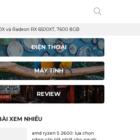
5700X và Radeon RX 6500XT, 7600 8GB
ĐIỆN THOẠI
MÁY TÍNH
REVIEW
BÀI XEM NHIỀU
amd ryzen 5 2600: lựa chọn
nâng cấp tốt nhất cho người