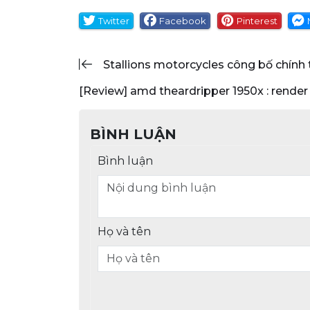
Twitter
Facebook
Pinterest
stallions motorcycles công bố chính
[review] amd theardripper 1950x : rende
BÌNH LUẬN
Bình luận
Họ và tên