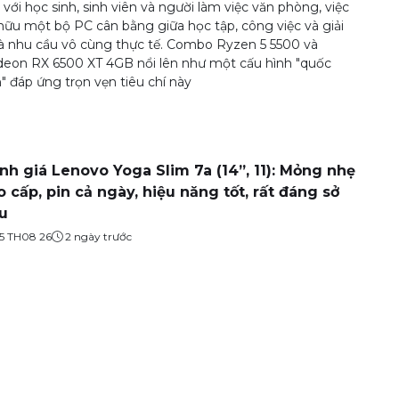
 với học sinh, sinh viên và người làm việc văn phòng, việc
hữu một bộ PC cân bằng giữa học tập, công việc và giải
 là nhu cầu vô cùng thực tế. Combo Ryzen 5 5500 và
eon RX 6500 XT 4GB nổi lên như một cấu hình "quốc
" đáp ứng trọn vẹn tiêu chí này
nh giá Lenovo Yoga Slim 7a (14”, 11): Mỏng nhẹ
o cấp, pin cả ngày, hiệu năng tốt, rất đáng sở
u
5 TH08 26
2 ngày trước