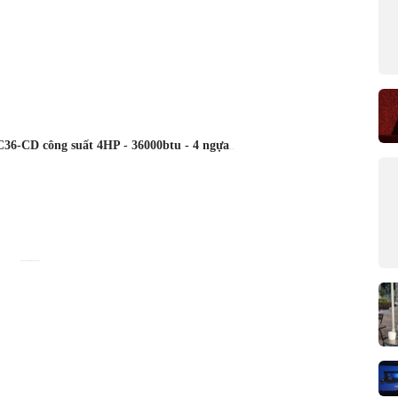
C36-CD công suất 4HP - 36000btu - 4 ngựa
, điện 1 pha
Giá: 30,400,000 đ (Đã bao gồm VAT)