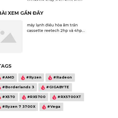
chạy được một số ứng dụng 32
bit
BÀI XEM GẦN ĐÂY
máy lạnh điều hòa âm trần
cassette reetech 2hp và 4hp
giá mới nhất hiện nay, nên
tham khảo
TAGS
#AMD
#Ryzen
#Radeon
#Borderlands 3
#GIGABYTE
#X570
#RX5700
#RX5700XT
#Ryzen 7 3700X
#Vega