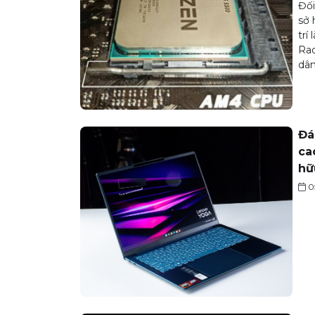
Đối
sở 
trí
Rad
dân
Đá
ca
hữ
0