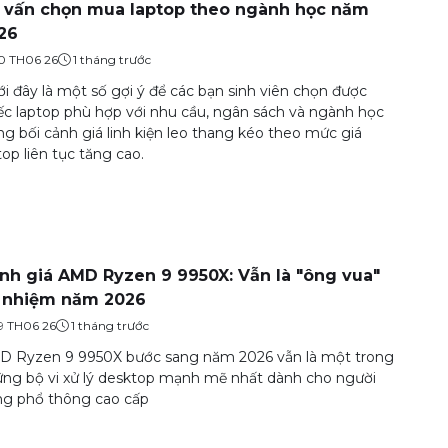
 vấn chọn mua laptop theo ngành học năm
26
0 TH06 26
1 tháng trước
i đây là một số gợi ý để các bạn sinh viên chọn được
ếc laptop phù hợp với nhu cầu, ngân sách và ngành học
ng bối cảnh giá linh kiện leo thang kéo theo mức giá
top liên tục tăng cao.
nh giá AMD Ryzen 9 9950X: Vẫn là "ông vua"
 nhiệm năm 2026
9 TH06 26
1 tháng trước
 Ryzen 9 9950X bước sang năm 2026 vẫn là một trong
ng bộ vi xử lý desktop mạnh mẽ nhất dành cho người
g phổ thông cao cấp