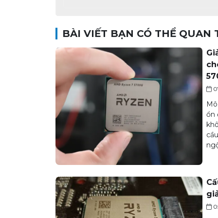
BÀI VIẾT BẠN CÓ THỂ QUAN
Gi
ch
57
0
Mô 
ổn 
khô
cầu
ngộ
Cấ
gi
0