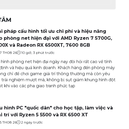
 TÂM
ải pháp cấu hình tối ưu chi phí và hiệu năng
o phòng net hiện đại với AMD Ryzen 7 5700G,
00X và Radeon RX 6500XT, 7600 8GB
7 TH08 26
10 giờ, 3 phút trước
hình phòng net hiện đại ngày nay đòi hỏi rất cao về tính
định và hiệu quả kinh doanh. Khách hàng đến phòng máy
ng chỉ để chơi game giải trí thông thường mà còn yêu
 trải nghiệm mượt mà, không bị sụt giảm khung hình đột
t khi vào các pha giao tranh phức tạp
u hình PC "quốc dân" cho học tập, làm việc và
ải trí với Ryzen 5 5500 và RX 6500 XT
5 TH08 26
2 ngày trước