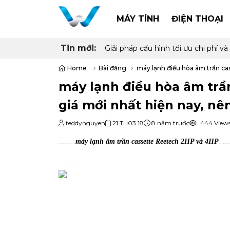
MÁY TÍNH
ĐIỆN THOẠI
Tin mới:
Giải pháp cấu hình tối ưu chi phí
Home
Bài đăng
máy lạnh điều hòa âm trần ca
máy lạnh điều hòa âm trầ
giá mới nhất hiện nay, n
teddynguyen
21 TH03 18
8 năm trước
444 View
máy lạnh âm trần cassette Reetech 2HP và 4HP
Điện Lạnh Thanh Hải Châu xin gửi đến quý khách báo giá mới nhất của
để cho quý khách tiện tham khảo lựa chọn mua ch
Máy lạnh âm trần cassette Reetech RGT18/RC18-CD công suất 2HP- 18000btu - 2 ngựa
Mã sản phẩm: RGT18-CD-C/RC18-CDG-C