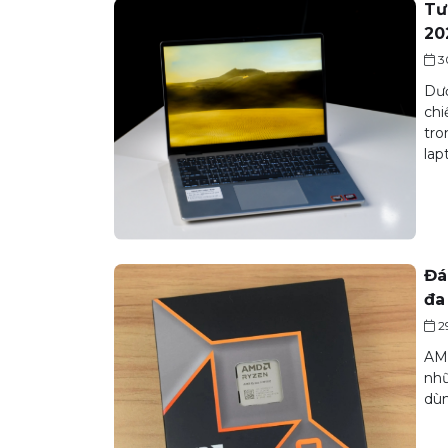
Tư
20
3
Dướ
chi
tro
lap
Đá
đa
2
AMD
nhữ
dùn