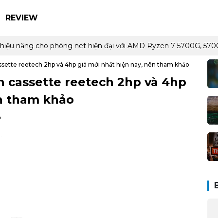
REVIEW
 và hiệu năng cho phòng net hiện đại với AMD Ryzen 7 5700G, 
ssette reetech 2hp và 4hp giá mới nhất hiện nay, nên tham khảo
n cassette reetech 2hp và 4hp
ên tham khảo
s
o công trình của mình.
Giá: 17,700,000 đ (Đã bao gồm VAT)