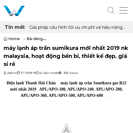
Tin mới:
Giải pháp cấu hình tối ưu chi phí và hiệu năng
cho phòng net hiện đại với AMD Ryzen 7
5700G, 5700X và Radeon RX 6500XT, 7600
Home
Bài đăng
8GB
máy lạnh áp trần sumikura mới nhất 2019 nk malaysia, hoạt động bền bỉ
máy lạnh áp trần sumikura mới nhất 2019 nk
malaysia, hoạt động bền bỉ, thiết kế đẹp, giá
sỉ rẻ
Admin
17 TH09 19
6 năm trước
305 Views
Điện lạnh Thanh Hải Châu
máy lạnh áp trần Sumikura gas R22
phân phối chính hãng dòng
mới nhất 2019
APL/APO-180, APL/APO-240, APL/APO-280,
với 6 model:
APL/APO-360, APL/APO-500, APL/APO-600
mang đến cho người tiêu dùng sản phẩm chất lượng tốt giá rẻ nhất.