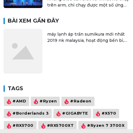
trên arm, chỉ chạy được một số ứng
dụng 32 bit
BÀI XEM GẦN ĐÂY
máy lạnh áp trần sumikura mới nhất
2019 nk malaysia, hoạt động bền bỉ,
thiết kế đẹp, giá sỉ rẻ
TAGS
#AMD
#Ryzen
#Radeon
#Borderlands 3
#GIGABYTE
#X570
#RX5700
#RX5700XT
#Ryzen 7 3700X