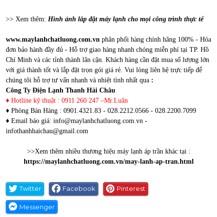
>> Xem thêm:
Hình ảnh lắp đặt máy lạnh cho mọi công trình thực tế
www.maylanhchatluong.com.vn
phân phối hàng chính hãng 100% - Hóa
đơn bảo hành đầy đủ - Hỗ trợ giao hàng nhanh chóng miễn phí tại TP. Hồ
Chí Minh và các tỉnh thành lân cận. Khách hàng cần đặt mua số lượng lớn
với giá thành tốt và lắp đặt trọn gói giá rẻ. Vui lòng liên hệ trực tiếp để
chúng tôi hỗ trợ tư vấn nhanh và nhiệt tình nhất qua
:
Công Ty Điện Lạnh Thanh Hải Châu
♦ Hotline kỹ thuật : 0911 260 247 –Mr.Luân
♦ Phòng Bán Hàng : 0901.4321.83 - 028.2212.0566 - 028.2200.7099
♦ Email báo giá:
info@maylanhchatluong.com.vn
-
infothanhhaichau@gmail.com
>>Xem thêm nhiều thương hiệu máy lạnh áp trần khác tại :
https://maylanhchatluong.com.vn/may-lanh-ap-tran.html
Twitter
Facebook
Pinterest
Messenger