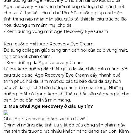
Sữa dưỡng da Age Recovery Emulsion tái tạo kết cấu da
Age Recovery Emulsion chứa những dưỡng chất cần thiết
cho sự tái tạo kết cấu da hư tổn. Sữa dưỡng giúp cải thiện
tình trạng nếp nhăn hằn sâu, giúp tái thiết lại cấu trúc da lão
hóa, dưỡng ẩm mềm mại cho da.
- Kem dưỡng vùng mắt Age Recovery Eye Cream
Kem dưỡng mắt Age Recovery Eye Cream
Bổ sung collagen giúp tăng tính đàn hồi của cơ ở vùng mắt,
hạn chế vết chân chim.
- Kem dưỡng da Age Recovery Cream
Là loại kem dưỡng đặc biệt giúp da săn chắc, mịn màng. Với
cấu trúc đa sợi Age Recovery Eye Cream đẩy nhanh quá
trình phục hồi da, làm mật độ các tế bào dưới da dày hơn
bảo vệ da hạn chế hiện tượng dãn nở lỗ chân lông. Những
dưỡng chất có trong kem khi thẩm thấu sâu sẽ mang lại cho
bạn làn da đàn hồi và mịn màng.
2. Mua Ohui Age Recovery ở đâu uy tín?
Ohui Age Recovery chăm sóc da ưu việt
Chính vì những đặc tính ưu việt đó của dòng sản phẩm này
mà trên thị trường rất nhiều khách hàng đang săn đón. Kèm