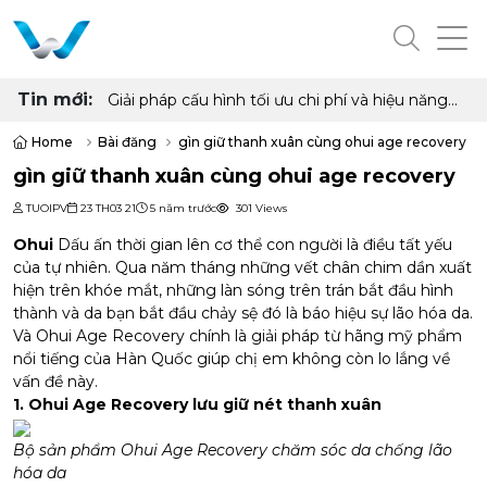
Tin mới:
Giải pháp cấu hình tối ưu chi phí và hiệu năng
cho phòng net hiện đại với AMD Ryzen 7
5700G, 5700X và Radeon RX 6500XT, 7600
Home
Bài đăng
gìn giữ thanh xuân cùng ohui age recovery
8GB
gìn giữ thanh xuân cùng ohui age recovery
TUOIPV
23 TH03 21
5 năm trước
301 Views
Ohui
Dấu ấn thời gian lên cơ thể con người là điều tất yếu
của tự nhiên. Qua năm tháng những vết chân chim dần xuất
hiện trên khóe mắt, những làn sóng trên trán bắt đầu hình
thành và da bạn bắt đầu chảy sệ đó là báo hiệu sự lão hóa da.
Và Ohui Age Recovery chính là giải pháp từ hãng mỹ phẩm
nổi tiếng của Hàn Quốc giúp chị em không còn lo lắng về
vấn đề này.
1. Ohui Age Recovery lưu giữ nét thanh xuân
Bộ sản phẩm Ohui Age Recovery chăm sóc da chống lão
hóa da