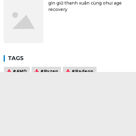
gìn giữ thanh xuân cùng ohui age
recovery
TAGS
#AMD
#Ryzen
#Radeon
#Borderlands 3
#GIGABYTE
#X570
#RX5700
#RX5700XT
#Ryzen 7 3700X
#Vega