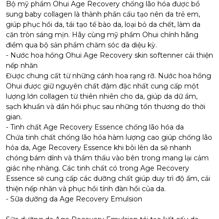
Bộ mỹ phẩm Ohui Age Recovery chống lão hóa được bổ
sung baby collagen là thành phần cấu tạo nên da trẻ em,
giúp phục hồi da, tái tạo tế bào da, loại bỏ da chết, làm da
căn tròn sáng mịn. Hãy cùng mỹ phẩm Ohui chính hãng
điểm qua bộ sản phẩm chăm sóc da diệu kỳ.
- Nước hoa hồng Ohui Age Recovery skin softenner cải thiện
nếp nhăn
Được chưng cất từ những cánh hoa rạng rỡ. Nước hoa hồng
Ohui được giữ nguyên chất đậm đặc nhất cung cấp một
lượng lớn collagen từ thiên nhiên cho da, giúp da dữ ẩm,
sạch khuẩn và dần hồi phục sau những tổn thương do thời
gian.
- Tinh chất Age Recovery Essence chống lão hóa da
Chứa tinh chất chống lão hóa hàm lượng cao giúp chống lão
hóa da, Age Recovery Essence khi bôi lên da sẽ nhanh
chóng bám dính và thẩm thấu vào bên trong mang lại cảm
giác nhẹ nhàng. Các tinh chất có trong Age Recovery
Essence sẽ cung cấp các dưỡng chất giúp duy trì độ ẩm, cải
thiện nếp nhăn và phục hồi tính đàn hồi của da.
- Sữa dưỡng da Age Recovery Emulsion