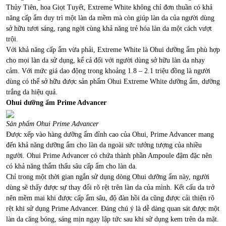
Thủy Tiên, hoa Giọt Tuyết, Extreme White không chỉ đơn thuần có khả
năng cấp ẩm duy trì một làn da mềm mà còn giúp làn da của người dùng
sở hữu tươi sáng, rạng ngời cùng khả năng trẻ hóa làn da một cách vượt
trội.
Với khả năng cấp ẩm vừa phải, Extreme White là Ohui dưỡng ẩm phù hợp
cho mọi làn da sử dụng, kể cả đối với người dùng sở hữu làn da nhạy
cảm. Với mức giá dao động trong khoảng 1.8 – 2.1 triệu đồng là người
dùng có thể sở hữu được sản phẩm Ohui Extreme White dưỡng ẩm, dưỡng
trắng da hiệu quả.
Ohui dưỡng ẩm Prime Advancer
Sản phẩm Ohui Prime Advancer
Được xếp vào hàng dưỡng ẩm đỉnh cao của Ohui, Prime Advancer mang
đến khả năng dưỡng ẩm cho làn da ngoài sức tưởng tượng của nhiều
người. Ohui Prime Advancer có chứa thành phần Ampoule đậm đặc nên
có khả năng thẩm thấu sâu cấp ẩm cho làn da.
Chỉ trong một thời gian ngắn sử dụng dòng Ohui dưỡng ẩm này, người
dùng sẽ thấy được sự thay đổi rõ rệt trên làn da của mình. Kết cấu da trở
nên mềm mai khi được cấp ẩm sâu, độ đàn hồi da cũng được cải thiện rõ
rệt khi sử dụng Prime Advancer. Đáng chú ý là dễ dàng quan sát được một
làn da căng bóng, sáng mịn ngay lập tức sau khi sử dụng kem trên da mặt.