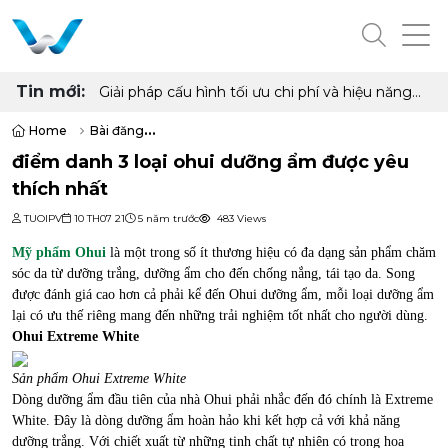
Tin mới:
Giải pháp cấu hình tối ưu chi phí và hiệu năng
cho phòng net hiện đại với AMD Ryzen 7
5700G, 5700X và Radeon RX 6500XT, 7600
Home
Bài đăng
8GB
điểm danh 3 loại ohui dưỡng ẩm được yêu thích nhất
điểm danh 3 loại ohui dưỡng ẩm được yêu
thích nhất
TUOIPV
10 TH07 21
5 năm trước
483 Views
Mỹ phẩm Ohui
là một trong số ít thương hiệu có đa dạng sản phẩm chăm
sóc da từ dưỡng trắng, dưỡng ẩm cho đến chống nắng, tái tạo da. Song
được đánh giá cao hơn cả phải kể đến Ohui dưỡng ẩm, mỗi loại dưỡng ẩm
lại có ưu thế riêng mang đến những trải nghiệm tốt nhất cho người dùng.
Ohui Extreme White
Sản phẩm Ohui Extreme White
Dòng dưỡng ẩm đầu tiên của nhà Ohui phải nhắc đến đó chính là Extreme
White. Đây là dòng dưỡng ẩm hoàn hảo khi kết hợp cả với khả năng
dưỡng trắng. Với chiết xuất từ những tinh chất tự nhiên có trong hoa