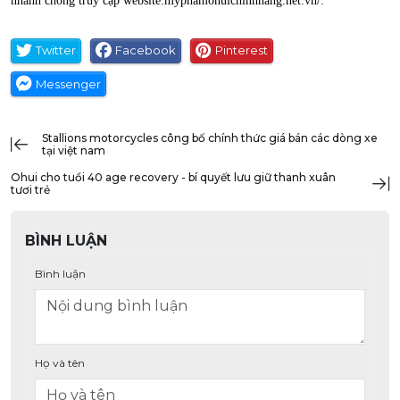
nhanh chóng truy cập website:myphamohuichinhhang.net.vn/.
Twitter
Facebook
Pinterest
Messenger
stallions motorcycles công bố chính thức giá bán các dòng xe
tại việt nam
ohui cho tuổi 40 age recovery - bí quyết lưu giữ thanh xuân
tươi trẻ
BÌNH LUẬN
Bình luận
Họ và tên