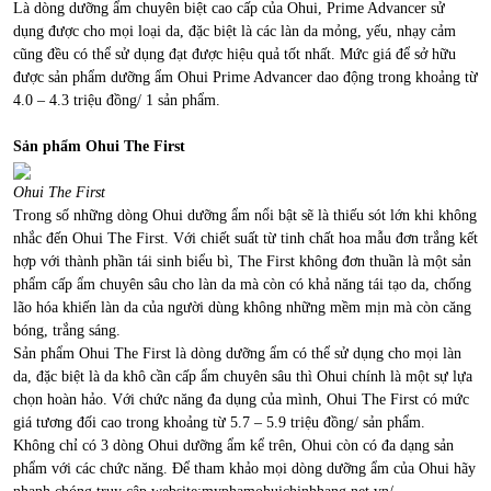
Là dòng dưỡng ẩm chuyên biệt cao cấp của Ohui, Prime Advancer sử
dụng được cho mọi loại da, đặc biệt là các làn da mỏng, yếu, nhạy cảm
cũng đều có thể sử dụng đạt được hiệu quả tốt nhất. Mức giá để sở hữu
được sản phẩm dưỡng ẩm Ohui Prime Advancer dao động trong khoảng từ
4.0 – 4.3 triệu đồng/ 1 sản phẩm.
Sản phẩm Ohui The First
Ohui The First
Trong số những dòng Ohui dưỡng ẩm nổi bật sẽ là thiếu sót lớn khi không
nhắc đến Ohui The First. Với chiết suất từ tinh chất hoa mẫu đơn trắng kết
hợp với thành phần tái sinh biểu bì, The First không đơn thuần là một sản
phẩm cấp ẩm chuyên sâu cho làn da mà còn có khả năng tái tạo da, chống
lão hóa khiến làn da của người dùng không những mềm mịn mà còn căng
bóng, trắng sáng.
Sản phẩm Ohui The First là dòng dưỡng ẩm có thể sử dụng cho mọi làn
da, đặc biệt là da khô cần cấp ẩm chuyên sâu thì Ohui chính là một sự lựa
chọn hoàn hảo. Với chức năng đa dụng của mình, Ohui The First có mức
giá tương đối cao trong khoảng từ 5.7 – 5.9 triệu đồng/ sản phẩm.
Không chỉ có 3 dòng Ohui dưỡng ẩm kể trên, Ohui còn có đa dạng sản
phẩm với các chức năng. Để tham khảo mọi dòng dưỡng ẩm của Ohui hãy