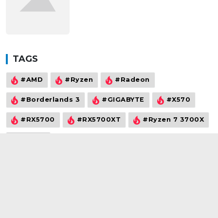
TAGS
#AMD
#Ryzen
#Radeon
#Borderlands 3
#GIGABYTE
#X570
#RX5700
#RX5700XT
#Ryzen 7 3700X
#Vega
©2021
wowtech.vn
. All rights reserved