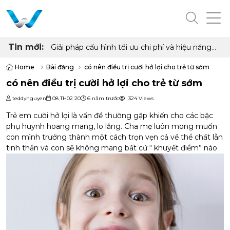
Tin mới:
Giải pháp cấu hình tối ưu chi phí và hiệu năng
cho phòng net hiện đại với AMD Ryzen 7
5700G, 5700X và Radeon RX 6500XT, 7600
Home
Bài đăng
có nên điều trị cười hở lợi cho trẻ từ sớm
8GB
có nên điều trị cười hở lợi cho trẻ từ sớm
teddynguyen
08 TH02 20
6 năm trước
324 Views
Trẻ em
cười hở lợi
là vấn đề thường gặp khiến cho các bậc
phụ huynh hoang mang, lo lắng. Cha mẹ luôn mong muốn
con mình trưởng thành một cách trọn vẹn cả về thể chất lẫn
tinh thần và con sẽ không mang bất cứ “ khuyết điểm” nào .