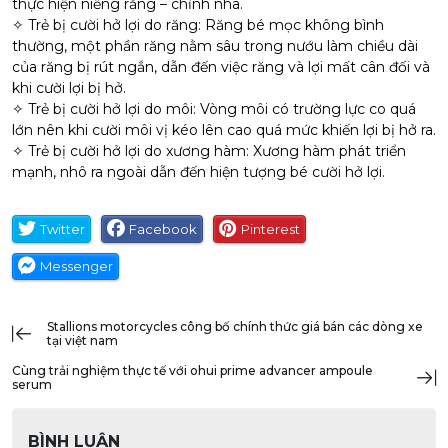
thực hiện niềng răng – chỉnh nha.
✧ Trẻ bị cười hở lợi do răng: Răng bé mọc không bình
thường, một phần răng nằm sâu trong nướu làm chiều dài
của răng bị rút ngắn, dẫn đến việc răng và lợi mất cân đối và
khi cười lợi bị hở.
✧ Trẻ bị cười hở lợi do môi: Vòng môi có trường lực co quá
lớn nên khi cười môi vị kéo lên cao quá mức khiến lợi bị hở ra.
✧ Trẻ bị cười hở lợi do xương hàm: Xương hàm phát triển
mạnh, nhô ra ngoài dẫn đến hiện tượng bé cười hở lợi.
Twitter
Facebook
Pinterest
Messenger
stallions motorcycles công bố chính thức giá bán các dòng xe
tại việt nam
cùng trải nghiệm thực tế với ohui prime advancer ampoule
serum
BÌNH LUẬN