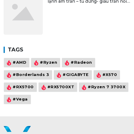
lạnh âm trần – tủ đứng- giấu trần nối
ống gió uy tín, giá rẻ
TAGS
#AMD
#Ryzen
#Radeon
#Borderlands 3
#GIGABYTE
#X570
#RX5700
#RX5700XT
#Ryzen 7 3700X
#Vega