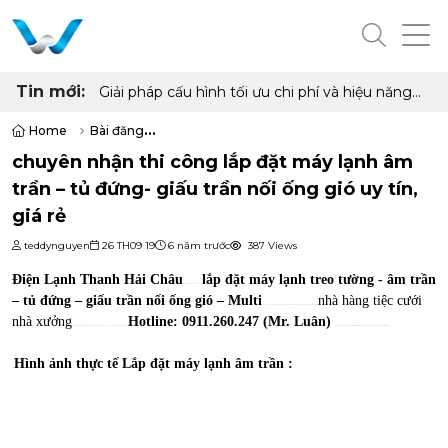
Tin mới:
Giải pháp cấu hình tối ưu chi phí và hiệu năng
cho phòng net hiện đại với AMD Ryzen 7
5700G, 5700X và Radeon RX 6500XT, 7600
Home
Bài đăng
8GB
chuyên nhận thi công lắp đặt máy lạnh âm trần – tủ đứng- giấu trần nố
chuyên nhận thi công lắp đặt máy lạnh âm
trần – tủ đứng- giấu trần nối ống gió uy tín,
giá rẻ
teddynguyen
26 TH09 19
6 năm trước
387 Views
Điện Lạnh Thanh Hải Châu
lắp đặt máy lạnh treo tường - âm trần
là nhà cung cấp cũng như tư vấn - thi công
– tủ đứng – giấu trần nối ống gió – Multi
nhà hàng tiệc cưới
cho những công trình lớn nhỏ trên toàn Tp Hồ Chí Minh như nhà ở, văn phòng , hội trường , khách sạn,
nhà xưởng
Hotline: 0911.260.247 (Mr. Luân)
... công trình thi công lắp đặt Sản phẩm sau khi hoàn thiện cực đẹp và không gian phòng được tôn thêm sự sang trọng. Liên hệ
nếu bạn đang cần tư vấn - báo giá - khảo sát công trình Miễn Phí. Dưới đây, bạn hãy xem qua một vài hình ảnh thực tế tại công trình nhé !
Hình ảnh thực tế Lắp đặt máy lạnh âm trần :
>>