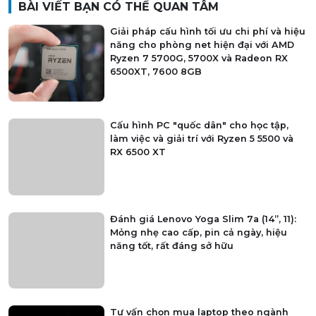
BÀI VIẾT BẠN CÓ THỂ QUAN TÂM
Giải pháp cấu hình tối ưu chi phí và hiệu
năng cho phòng net hiện đại với AMD
Ryzen 7 5700G, 5700X và Radeon RX
6500XT, 7600 8GB
Cấu hình PC "quốc dân" cho học tập,
làm việc và giải trí với Ryzen 5 5500 và
RX 6500 XT
Đánh giá Lenovo Yoga Slim 7a (14”, 11):
Mỏng nhẹ cao cấp, pin cả ngày, hiệu
năng tốt, rất đáng sở hữu
Tư vấn chọn mua laptop theo ngành