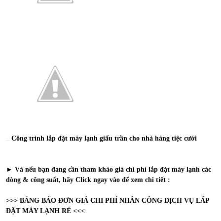
Công trình lắp đặt máy lạnh giấu trần cho nhà hàng tiệc cưới
⇒Xem thêm bài viết :
► Và nếu bạn đang cần tham khảo giá
chi phí lắp đặt máy lạnh
các
dòng & công suất, hãy Click ngay vào để xem chi tiết :
>>>
BẢNG BÁO ĐƠN GIÁ CHI PHÍ NHÂN CÔNG DỊCH VỤ LẮP
ĐẶT MÁY LẠNH RẺ
<<<