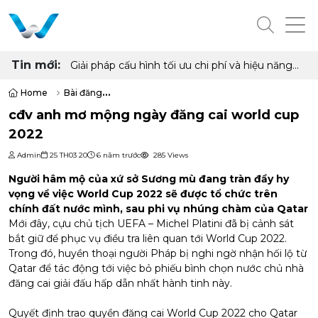
Tin mới:
Giải pháp cấu hình tối ưu chi phí và hiệu năng
cho phòng net hiện đại với AMD Ryzen 7
5700G, 5700X và Radeon RX 6500XT, 7600
Home
Bài đăng
8GB
cđv anh mơ mộng ngày đăng cai world cup 2022
cđv anh mơ mộng ngày đăng cai world cup
2022
Admin
25 TH03 20
6 năm trước
285 Views
Người hâm mộ của xứ sở Sương mù đang tràn đầy hy
vọng về việc World Cup 2022 sẽ được tổ chức trên
chính đất nước mình, sau phi vụ nhúng chàm của Qatar
Mới đây, cựu chủ tịch UEFA – Michel Platini đã bị cảnh sát
bắt giữ để phục vụ điều tra liên quan tới World Cup 2022.
Trong đó, huyền thoại người Pháp bị nghi ngờ nhận hối lộ từ
Qatar để tác động tới việc bỏ phiếu bình chọn nước chủ nhà
đăng cai giải đấu hấp dẫn nhất hành tinh này.
Quyết định trao quyền đăng cai World Cup 2022 cho Qatar