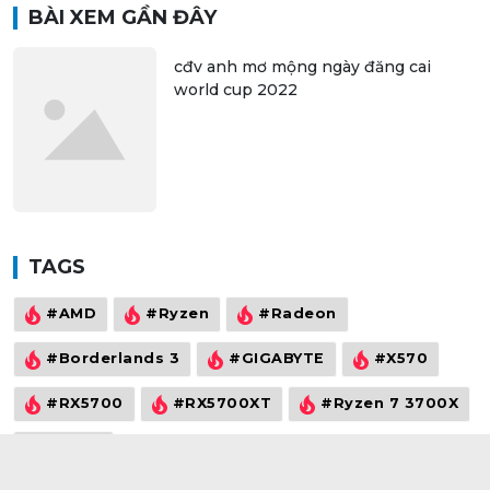
BÀI XEM GẦN ĐÂY
cđv anh mơ mộng ngày đăng cai
world cup 2022
TAGS
#AMD
#Ryzen
#Radeon
#Borderlands 3
#GIGABYTE
#X570
#RX5700
#RX5700XT
#Ryzen 7 3700X
#Vega