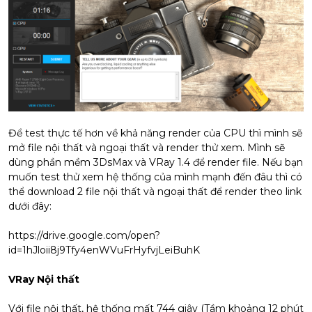
Để test thực tế hơn về khả năng render của CPU thì mình sẽ
mở file nội thất và ngoại thất và render thử xem. Mình sẽ
dùng phần mềm 3DsMax và VRay 1.4 để render file. Nếu bạn
muốn test thử xem hệ thống của mình mạnh đến đâu thì có
thể download 2 file nội thất và ngoại thất để render theo link
dưới đây:
https://drive.google.com/open?
id=1hJloii8j9Tfy4enWVuFrHyfvjLeiBuhK
VRay Nội thất
Với file nội thất, hệ thống mất 744 giây (Tầm khoảng 12 phút