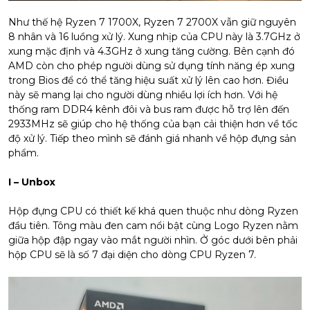
Như thế hệ Ryzen 7 1700X, Ryzen 7 2700X vẫn giữ nguyên
8 nhân và 16 luồng xử lý. Xung nhịp của CPU này là 3.7GHz ở
xung mặc định và 4.3GHz ở xung tăng cường. Bên cạnh đó
AMD còn cho phép người dùng sử dụng tính năng ép xung
trong Bios để có thể tăng hiệu suất xử lý lên cao hơn. Điều
này sẽ mang lại cho người dùng nhiều lợi ích hơn. Với hệ
thống ram DDR4 kênh đôi và bus ram được hỗ trợ lên đến
2933MHz sẽ giúp cho hệ thống của bạn cải thiện hơn về tốc
độ xử lý. Tiếp theo mình sẽ đánh giá nhanh về hộp đựng sản
phẩm.
I – Unbox
Hộp đựng CPU có thiết kế khá quen thuộc như dòng Ryzen
đầu tiên. Tông màu đen cam nổi bật cùng Logo Ryzen nằm
giữa hộp đập ngay vào mắt người nhìn. Ở góc dưới bên phải
hộp CPU sẽ là số 7 đại diện cho dòng CPU Ryzen 7.