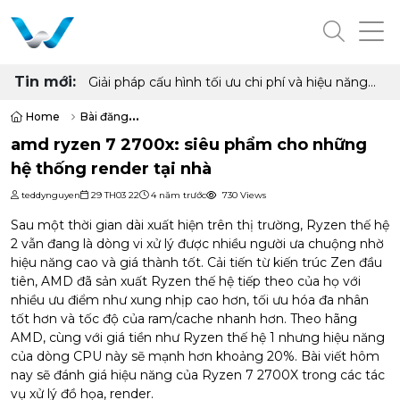
Tin mới:
Cấu hình PC "quốc dân" cho học tập, làm việc
và giải trí với Ryzen 5 5500 và RX 6500 XT
Home
Bài đăng
amd ryzen 7 2700x: siêu phẩm cho những hệ thống render tại nhà
amd ryzen 7 2700x: siêu phẩm cho những
hệ thống render tại nhà
teddynguyen
29 TH03 22
4 năm trước
730 Views
Sau một thời gian dài xuất hiện trên thị trường, Ryzen thế hệ
2 vẫn đang là dòng vi xử lý được nhiều người ưa chuộng nhờ
hiệu năng cao và giá thành tốt. Cải tiến từ kiến trúc Zen đầu
tiên, AMD đã sản xuất Ryzen thế hệ tiếp theo của họ với
nhiều ưu điểm như xung nhịp cao hơn, tối ưu hóa đa nhân
tốt hơn và tốc độ của ram/cache nhanh hơn. Theo hãng
AMD, cùng với giá tiền như Ryzen thế hệ 1 nhưng hiệu năng
của dòng CPU này sẽ mạnh hơn khoảng 20%. Bài viết hôm
nay sẽ đánh giá hiệu năng của Ryzen 7 2700X trong các tác
vụ xử lý đồ họa, render.