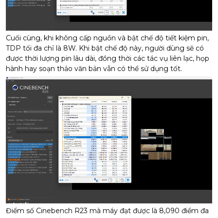
Cuối cùng, khi không cấp nguồn và bật chế độ tiết kiệm pin,
TDP tối đa chỉ là 8W. Khi bật chế độ này, người dùng sẽ có
được thời lượng pin lâu dài, đồng thời các tác vụ liên lạc, họp
hành hay soạn thảo văn bản vẫn có thể sử dụng tốt.
Điểm số Cinebench R23 mà máy đạt được là 8,090 điểm đa