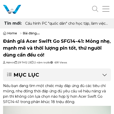
Tin mới:
Đánh giá Lenovo Yoga Slim 7a (14”, 11): Mỏng
nhẹ cao cấp, pin cả ngày, hiệu năng tốt, rất
đáng sở hữu
Home
Bài đăng
Đánh giá Acer Swift Go SFG14-41: Mỏng nhẹ, mạnh mẽ và thời lượng p
Đánh giá Acer Swift Go SFG14-41: Mỏng nhẹ,
mạnh mẽ và thời lượng pin tốt, thứ người
dùng cần đều có!
Admin
29 TH12 23
2 năm trước
691 Views
MỤC LỤC
Nếu bạn đang tìm một chiếc máy đáp ứng đủ các tiêu chí
mỏng, nhẹ đồng thời đáp ứng đủ yêu cầu về hiệu năng và
pin thì không còn lựa chọn nào hợp lý hơn Acer Swift Go
SFG14-41 trong phân khúc 18 triệu đồng.