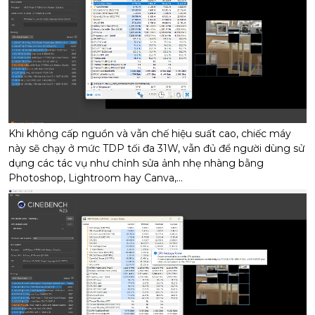
Khi không cấp nguồn và vẫn chế hiệu suất cao, chiếc máy
này sẽ chạy ở mức TDP tối đa 31W, vẫn đủ để người dùng sử
dụng các tác vụ như chỉnh sửa ảnh nhẹ nhàng bằng
Photoshop, Lightroom hay Canva,...