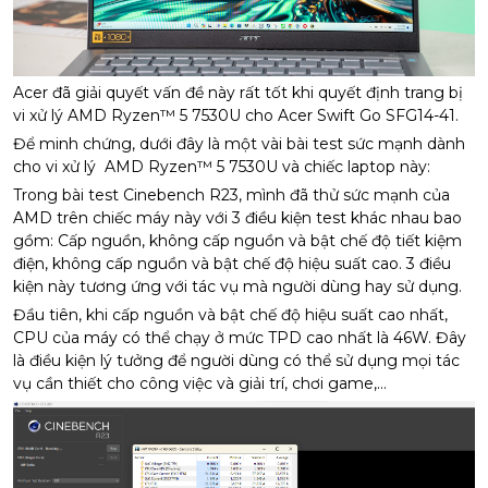
Acer đã giải quyết vấn đề này rất tốt khi quyết định trang bị
vi xử lý AMD Ryzen™ 5 7530U cho Acer Swift Go SFG14-41.
Để minh chứng, dưới đây là một vài bài test sức mạnh dành
cho vi xử lý AMD Ryzen™ 5 7530U và chiếc laptop này:
Trong bài test Cinebench R23, mình đã thử sức mạnh của
AMD trên chiếc máy này với 3 điều kiện test khác nhau bao
gồm: Cấp nguồn, không cấp nguồn và bật chế độ tiết kiệm
điện, không cấp nguồn và bật chế độ hiệu suất cao. 3 điều
kiện này tương ứng với tác vụ mà người dùng hay sử dụng.
Đầu tiên, khi cấp nguồn và bật chế độ hiệu suất cao nhất,
CPU của máy có thể chạy ở mức TPD cao nhất là 46W. Đây
là điều kiện lý tưởng để người dùng có thể sử dụng mọi tác
vụ cần thiết cho công việc và giải trí, chơi game,...