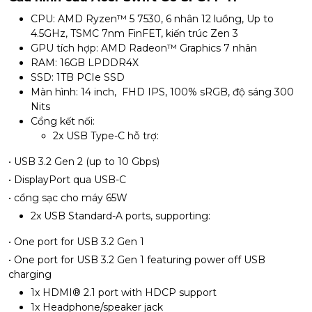
CPU: AMD Ryzen™ 5 7530, 6 nhân 12 luồng, Up to
4.5GHz, TSMC 7nm FinFET, kiến trúc Zen 3
GPU tích hợp: AMD Radeon™ Graphics 7 nhân
RAM: 16GB LPDDR4X
SSD: 1TB PCIe SSD
Màn hình: 14 inch, FHD IPS, 100% sRGB, độ sáng 300
Nits
Cổng kết nối:
2x USB Type-C hỗ trợ:
• USB 3.2 Gen 2 (up to 10 Gbps)
• DisplayPort qua USB-C
• cổng sạc cho máy 65W
2x USB Standard-A ports, supporting:
• One port for USB 3.2 Gen 1
• One port for USB 3.2 Gen 1 featuring power off USB
charging
1x HDMI® 2.1 port with HDCP support
1x Headphone/speaker jack