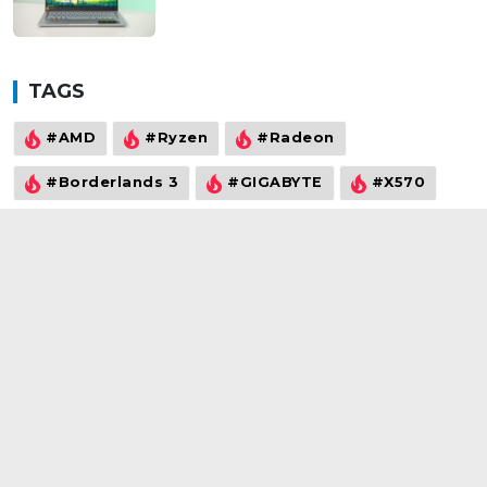
tốt, thứ người dùng cần đều có!
TAGS
#AMD
#Ryzen
#Radeon
#Borderlands 3
#GIGABYTE
#X570
#RX5700
#RX5700XT
#Ryzen 7 3700X
#Vega
©2021
wowtech.vn
. All rights reserved