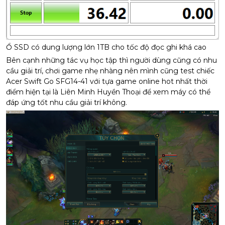
Ổ SSD có dung lượng lớn 1TB cho tốc độ đọc ghi khá cao
Bên cạnh những tác vụ học tập thì người dùng cũng có nhu
cầu giải trí, chơi game nhẹ nhàng nên mình cũng test chiếc
Acer Swift Go SFG14-41 với tựa game online hot nhất thời
điểm hiện tại là Liên Minh Huyền Thoại để xem máy có thể
đáp ứng tốt nhu cầu giải trí không.